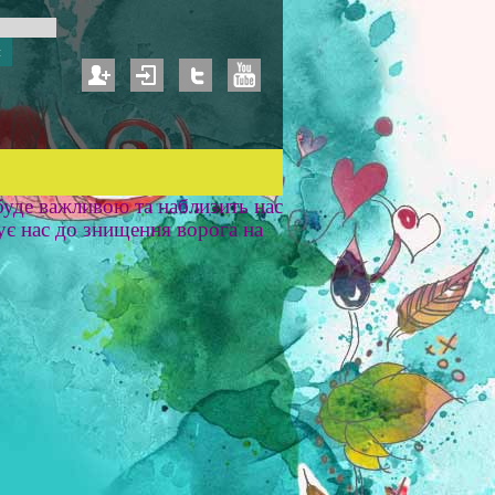
уде важливою та наблизить нас
ує нас до знищення ворога на