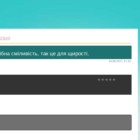
альні
ібна сміливість, так це для щирості.
16.08.2017, 11:42