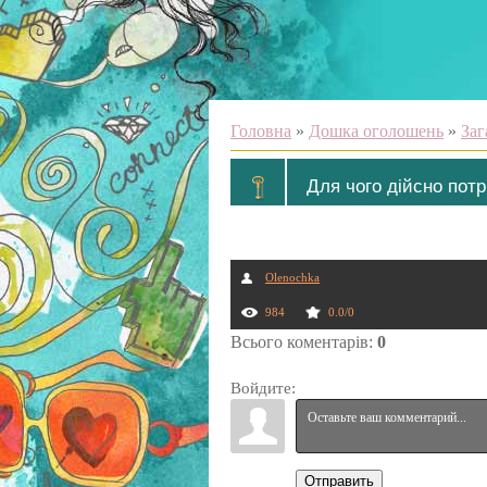
Головна
»
Дошка оголошень
»
Заг
Для чого дійсно потр
Olenochka
984
0.0
/
0
Всього коментарів
:
0
Войдите:
Отправить