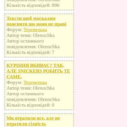
Кількість відповідей: 896
Тексти щоб москалям
пояснити що вони не праві
Форум:
Теревенька
Автор теми: Olenochka
Автор останнього
повідомлення: Olenochka
Кількість відповідей: 7
КУРІННЯ ВБИВАЄ? ТАК,
АЛЕ SNICKERS РОБИТЬ ТЕ
САМЕ.
Форум:
Теревенька
Автор теми: Olenochka
Автор останнього
повідомлення: Olenochka
Кількість відповідей: 0
Ми втратили все, але не
втратили гідність