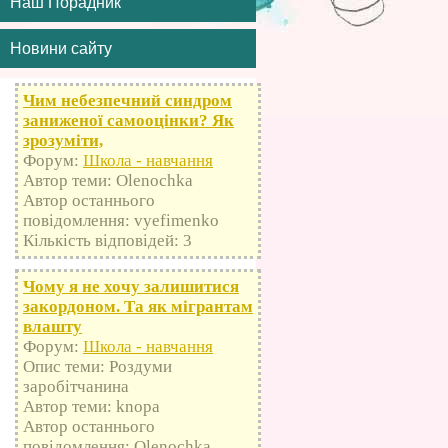
Наш Порадник
Новини сайту
Чим небезпечний синдром
заниженої самооцінки? Як
зрозуміти,
Форум:
Школа - навчання
Автор теми: Olenochka
Автор останнього
повідомлення: vyefimenko
Кількість відповідей: 3
Чому я не хочу залишитися
закордоном. Та як мігрантам
влашту
Форум:
Школа - навчання
Опис теми: Роздуми
заробітчанина
Автор теми: knopa
Автор останнього
повідомлення: Olenochka