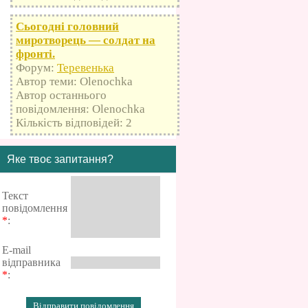
Сьогодні головний
миротворець — солдат на
фронті.
Форум:
Теревенька
Автор теми: Olenochka
Автор останнього
повідомлення: Olenochka
Кількість відповідей: 2
Яке твоє запитання?
Текст
повідомлення
*
:
E-mail
відправника
*
: