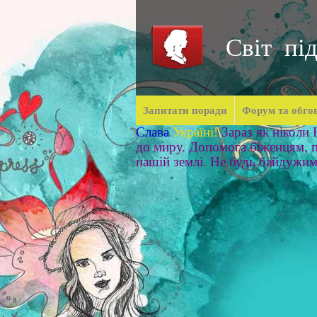
Світ під
Запитати поради
Форум та обго
Слава
Україні!
Зараз як ніколи
до миру. Допомога біженцям, п
нашій землі. Не будь байдужи