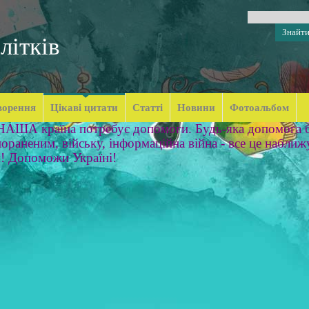
літків
ворення
Цікаві цитати
Статті
Новини
Фотоальбом
 НАША країна потребує допомоги. Будь-яка допомога б
ораненим, війську, інформаційна війна - все це наближ
м! Допоможи Україні!