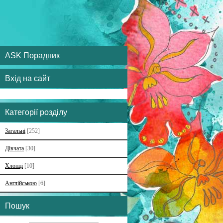
ASK Порадник
Вхід на сайт
Категорії розділу
Загальні
[252]
Дівчата
[30]
Хлопці
[10]
Англійською
[6]
Пошук