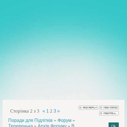
Сторінка
2
з
3
2
«
1
3
»
»
»
Поради для Підлітків
Форум
»
»
Теревенька
Архів Форуму
В