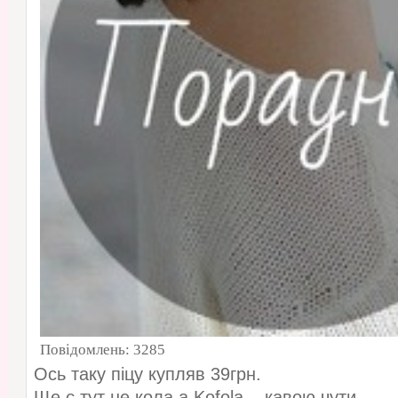
Повідомлень:
3285
Ось таку піцу купляв 39грн.
Ще є тут не кола а Kofola ...кавою чути.