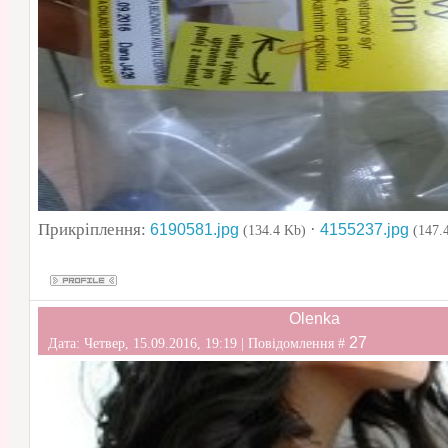
Прикріплення:
·
6190581.jpg
4155237.jpg
(134.4 Kb)
(147.
Olenka
27
Дата: Четвер, 15.09.2016, 19:19 | Повідомлення #