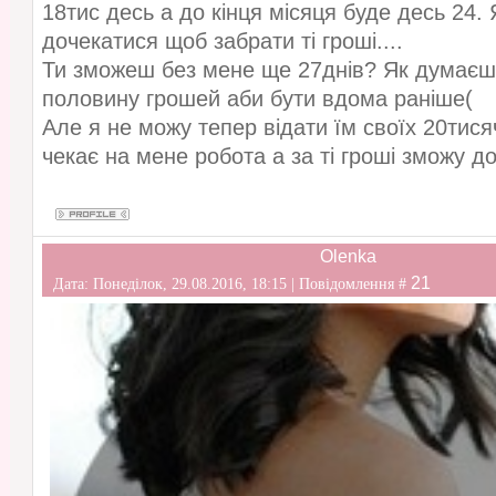
18тис десь а до кінця місяця буде десь 24. 
дочекатися щоб забрати ті гроші....
Ти зможеш без мене ще 27днів? Як думаєш?
половину грошей аби бути вдома раніше(
Але я не можу тепер відати їм своїх 20тисяч
чекає на мене робота а за ті гроші зможу д
Olenka
21
Дата: Понеділок, 29.08.2016, 18:15 | Повідомлення #