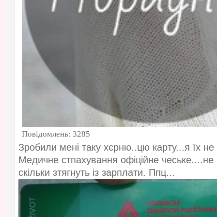
Повідомлень:
3285
Зробили мені таку хєрню..цю карту...я їх не
Медичне стпахування офіційне чеське....не
скільки зтягнуть із зарплати. Ппц...