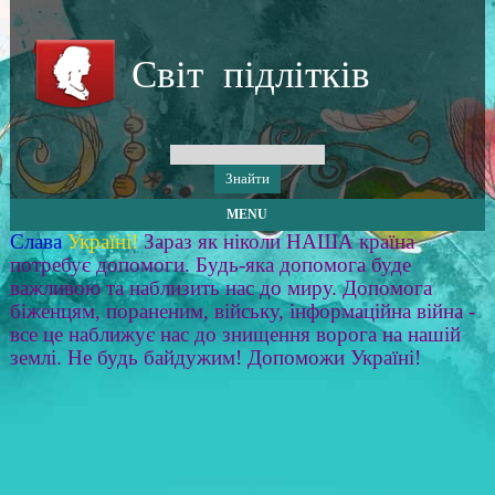
Світ підлітків
MENU
Слава
Україні!
Зараз як ніколи НАША країна
потребує допомоги. Будь-яка допомога буде
важливою та наблизить нас до миру. Допомога
біженцям, пораненим, війську, інформаційна війна -
все це наближує нас до знищення ворога на нашій
землі. Не будь байдужим! Допоможи Україні!