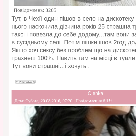
Повідомлень:
3285
Тут, в Чехії один пішов в село на дискотеку
нього наскочила дівчина років 25 страшна 
таксі і повезла до себе додому...там вони 
в сусідньому селі. Потім пішки ішов 2год дод
Якщо хоч сексу без проблем що на дискотец
трахнеш 100%. Навить там на місці в туалет
Тут вони страшні...і хочуть .
Olenka
19
Дата: Субота, 20.08.2016, 07:20 | Повідомлення #