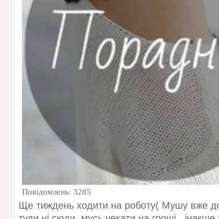
Повідомлень:
3285
Ще тиждень ходити на роботу( Мушу вже дот
туди ні сюди..мусь чекати на гроші...інакше