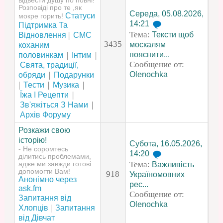
відвести душу по повні!
Розповіді про те ,як
Середа, 05.08.2026,
Статуси
мокре горить!
14:21
Підтримка Та
Тема:
|
Тексти щоб
Відновлення
СМС
3435
москалям
коханим
|
|
пояснити...
половинкам
Інтим
Сообщение от:
Свята, традиції,
|
Olenochka
обряди
Подарунки
|
|
|
Тести
Музика
|
Їжа І Рецепти
|
Зв'яжіться З Нами
Архів Форуму
Розкажи свою
історію!
Субота, 16.05.2026,
- Не соромтесь
14:20
ділитись проблемами,
Тема:
адже ми завжди готові
Важливість
допомогти Вам!
918
Україномовних
Анонімно через
рес...
ask.fm
Сообщение от:
Запитання від
Olenochka
|
Хлопців
Запитання
від Дівчат