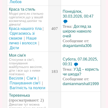
Любов
Краса та стиль
Понеділок,
Модні речі,як стильно
30.03.2026, 00:47
одягатися,що у вашій
косметичці,шопінг та
дівчата!
Тема:
Догляд за
|
407
Краса нашого тіла
шкірою навколо
Одягаємось зі
очей
|
смаком
Наше
Сообщение от:
|
личко і волосся
dragantamila306
Дієти
Моя сім'я
Субота, 07.06.2025,
Стосунки в сім'ї,
планування
00:31
майбутнього весілля,
Тема:
УЗД – користь
діти і все що з ними
183
чи шкода?
пов'язано.
|
|
Весілля
Сім‘я
Сообщение от:
|
Планування сім‘ї
damianmarshall1999
Вагітність та пологи
Теревенька
(просматривают: 2)
Дівчатам тут можна