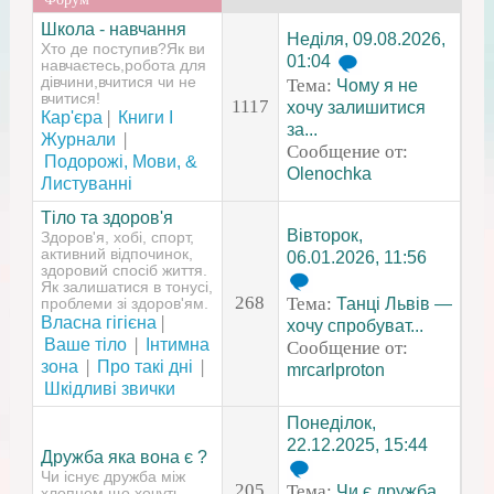
Школа - навчання
Неділя, 09.08.2026,
Хто де поступив?Як ви
01:04
навчаєтесь,робота для
дівчини,вчитися чи не
Тема:
Чому я не
вчитися!
1117
хочу залишитися
|
Кар'єра
Книги І
за...
|
Журнали
Сообщение от:
Подорожі, Мови, &
Olenochka
Листуванні
Тіло та здоров'я
Вівторок,
Здоров'я, хобі, спорт,
активний відпочинок,
06.01.2026, 11:56
здоровий спосіб життя.
Як залишатися в тонусі,
268
Тема:
Танці Львів —
проблеми зі здоров'ям.
|
Власна гігієна
хочу спробуват...
|
Ваше тіло
Інтимна
Сообщение от:
|
|
зона
Про такі дні
mrcarlproton
Шкідливі звички
Понеділок,
22.12.2025, 15:44
Дружба яка вона є ?
Чи існує дружба між
205
Тема:
Чи є дружба
хлопцем,що хочуть