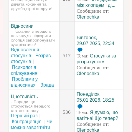
дівчата,кохання та
між хлопцем і ді...
дружба,вірні подруги!
Сообщение от:
Olenochka
Відносини
= Кохання з першого
погляду,як підкорити
Вівторок,
хлопця запропонувати
29.07.2025, 22:34
зустрічатися!
Відновлення
|
517
стосунків
Розрив
Тема:
Стосунки за
|
стосунків
розрахунком
Психологія
Сообщение от:
|
спілкування
Olenochka
Проблеми у
|
відносинах
Зрада
Понеділок,
Цнотливість
05.01.2026, 18:25
- Поради що
стосуються першого
статевого акту.
536
Тема:
Я думаю, що
|
Перший раз
вагітна! Що тепер?
|
Контрацепція
Чи
Сообщение от:
можна завагітніти
Olenochka