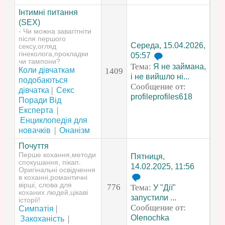
Інтимні питання
(SEX)
- Чи можна завагітніти
після першого
Середа, 15.04.2026,
сексу,огляд
гінеколога,прокладки
05:57
чи тампони?
Тема:
Я не займана,
Коли дівчаткам
1409
і не вийшло ні...
подобаються
Сообщение от:
|
дівчатка
Секс
profileprofiles618
Поради Від
|
Експерта
Енциклопедія для
|
новачків
Онанізм
Почуття
Перше кохання,методи
Пятниця,
спокушання, пікап.
14.02.2025, 11:56
Оригінальні освідчення
в коханні,романтичні
вірші, слова для
776
Тема:
У "Дії"
коханих людей,цікаві
запустили ...
історії!
Сообщение от:
|
Симпатія
Olenochka
|
Закоханість