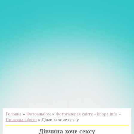
Головна
»
Фотоальбом
»
Фотогалерея сайту - knopa.info
»
Прикольні фото
» Дівчина хоче сексу
Дівчина хоче сексу