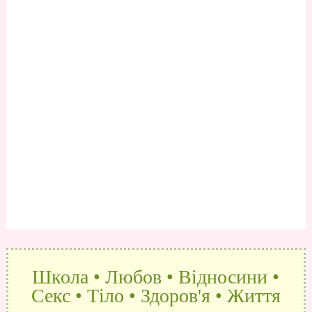
Школа • Любов • Відносини •
Секс • Тіло • Здоров'я • Життя