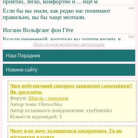
Щоб додати необхідна авторизація
Наш Порадник
Новини сайту
Чим небезпечний синдром заниженої самооцінки?
Як зрозуміти,
Форум:
Школа - навчання
Автор теми: Olenochka
Автор останнього повідомлення: vyefimenko
Кількість відповідей: 3
Чому я не хочу залишитися закордоном. Та як
мігрантам влашту