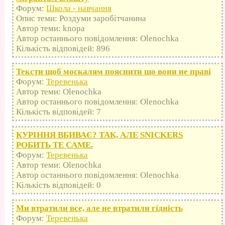
Форум:
Школа - навчання
Опис теми: Роздуми заробітчанина
Автор теми: knopa
Автор останнього повідомлення: Olenochka
Кількість відповідей: 896
Тексти щоб москалям пояснити що вони не праві
Форум:
Теревенька
Автор теми: Olenochka
Автор останнього повідомлення: Olenochka
Кількість відповідей: 7
КУРІННЯ ВБИВАЄ? ТАК, АЛЕ SNICKERS
РОБИТЬ ТЕ САМЕ.
Форум:
Теревенька
Автор теми: Olenochka
Автор останнього повідомлення: Olenochka
Кількість відповідей: 0
Ми втратили все, але не втратили гідність
Форум:
Теревенька