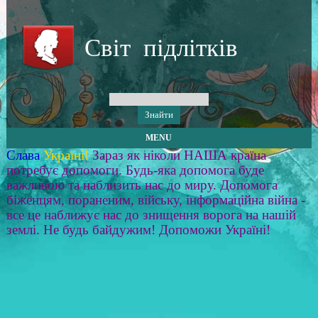
Світ підлітків
MENU
Слава
Україні!
Зараз як ніколи НАША країна
потребує допомоги. Будь-яка допомога буде
важливою та наблизить нас до миру. Допомога
біженцям, пораненим, війську, інформаційна війна -
все це наближує нас до знищення ворога на нашій
землі. Не будь байдужим! Допоможи Україні!