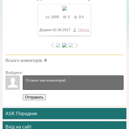
1608
0
0.0
У реальному розмірі
Додано
02.06.2017
Olenka
1080x720
/ 128.2Kb
Всього коментарів
:
0
Войдите:
Отправить
ASK Порадник
Вхід на сайт