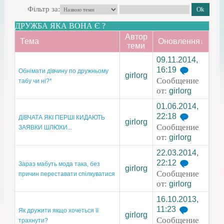
Фільтр за:
ДРУЖБА ЯКА ВОНА Є ?
Автор
Тема
Оновлення
↓
теми
09.11.2014,
16:19
Обнімати дівчину по дружньому
girlorg
Сообщение
табу чи ні?*
от:
girlorg
01.06.2014,
22:18
ДІВЧАТА ЯКІ ПЕРШІ КИДАЮТЬ
girlorg
Сообщение
ЗАЯВКИ ШЛЮХИ...
от:
girlorg
22.03.2014,
22:12
Зараз мабуть мода така, без
girlorg
Сообщение
причин переставати спілкуватися
от:
girlorg
16.10.2013,
11:23
Як дружити якщо хочеться її
girlorg
Сообщение
трахнути?