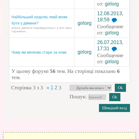
от:
girlorg
12.08.2013,
Найбільший недолік, який може
18:59
girlorg
бути у дівчини?
Сообщение
кожна дівчина індивідуальна і у всіх якісь
таракани...
от:
girlorg
26.07.2013,
17:31
girlorg
Чому ми міняємо старе за нове
Сообщение
от:
girlorg
У цьому форумі
56
тем. На сторінці показано
6
тем.
Сторінка
3
з
3
3
«
1
2
Пошук: