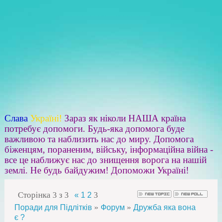
Слава
Україні!
Зараз як ніколи НАША країна
потребує допомоги. Будь-яка допомога буде
важливою та наблизить нас до миру. Допомога
біженцям, пораненим, війську, інформаційна війна -
все це наближує нас до знищення ворога на нашій
землі. Не будь байдужим! Допоможи Україні!
Сторінка
3
з
3
3
«
1
2
»
»
Поради для Підлітків
Форум
Дружба яка вона
є ?