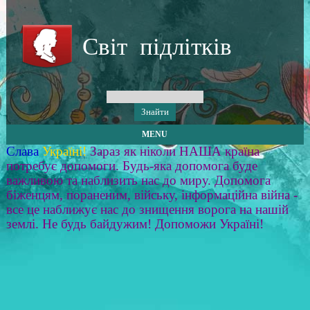
Світ підлітків
MENU
Слава
Україні!
Зараз як ніколи НАША країна
потребує допомоги. Будь-яка допомога буде
важливою та наблизить нас до миру. Допомога
біженцям, пораненим, війську, інформаційна війна -
все це наближує нас до знищення ворога на нашій
землі. Не будь байдужим! Допоможи Україні!