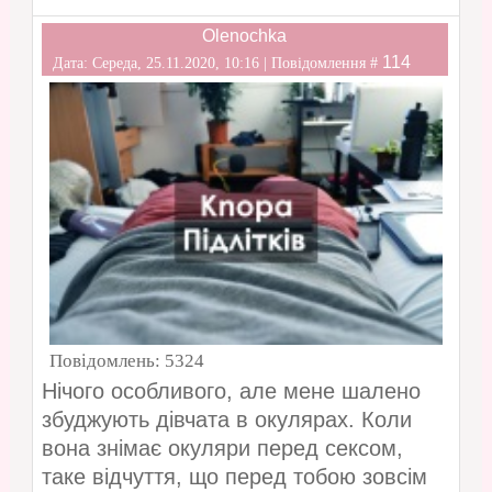
Olenochka
114
Дата: Середа, 25.11.2020, 10:16 | Повідомлення #
Повідомлень:
5324
Нічого особливого, але мене шалено
збуджують дівчата в окулярах. Коли
вона знімає окуляри перед сексом,
таке відчуття, що перед тобою зовсім