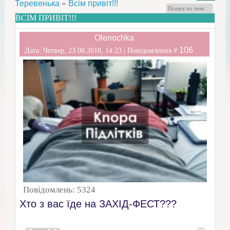
»
Теревенька
Всім привіт!!!
ВСІМ ПРИВІТ!!!
Olenochka
106
Дата: Четвер, 23.08.2018, 14:23 | Повідомлення #
Повідомлень:
5324
Хто з вас їде на ЗАХІД-ФЕСТ???