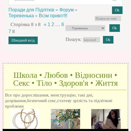
»
»
Поради для Підлітків
Форум
»
Теревенька
Всім привіт!!!
Сторінка
8
з
8
…
«
1
2
6
8
7
Пошук:
Школа • Любов • Відносини •
Секс • Тіло • Здоров'я • Життя
Все про дорослішання, менструацію, такі дні,
дозрівання,безпечний секс,статеву зрілість та підліткові
проблеми