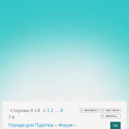
Сторінка
8
з
8
…
«
1
2
6
8
7
»
»
Поради для Підлітків
Форум