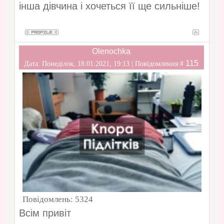
інша дівчина і хочеться її ще сильніше!
Olenochka
115
Дата: Понеділок, 18.01.2021, 19:13 | Повідомлення #
Повідомлень:
5324
Всім привіт