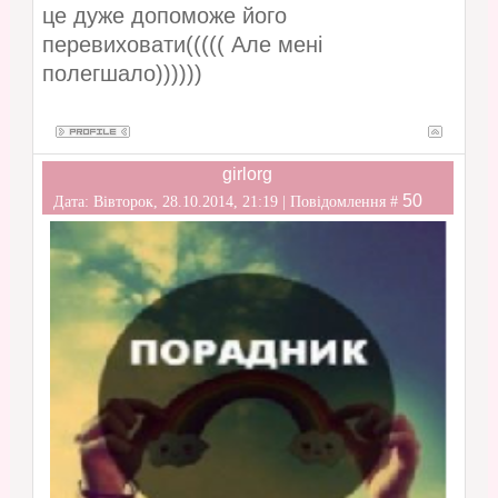
це дуже допоможе його
перевиховати((((( Але мені
полегшало))))))
girlorg
50
Дата: Вівторок, 28.10.2014, 21:19 | Повідомлення #