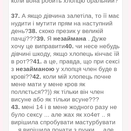
коли вона робить хлопцю оральний?
37.
А якщо дівчина залетіла, то її має
нудити і мутити прям на наступний
день?
38.
скоко презик у великій
пачці???
39.
Я
незаймана
. Дуже
хочу це виправити
40.
чи несе небудь
дівчині шкоду, якщо хлопець кінчає їй
в рот??
41.
а це, правда, що при сексі
з
незайманою
у хлопця член буде в
крові??
42.
коли мій хлопець почне
мене мати у мене кров як
поллється??)) як тільки він член
висуне або як тільки всуне???
43.
мені 14 і в мене жодного разу не
було сексу ... але жах як хо4ет .. я
вирішила спробувати мастурбувати
... я вирішила почати з ручки ... але