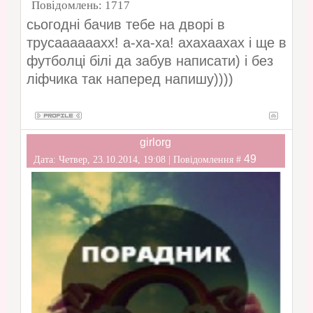
Повідомлень:
1717
сьогодні бачив тебе на дворі в
трусаааааахх! а-ха-ха! ахахаахах і ще в
футболці білі да забув написати) і без
ліфчика так наперед напишу))))
girlorg
49
Дата: Четвер, 23.10.2014, 19:08 | Повідомлення #