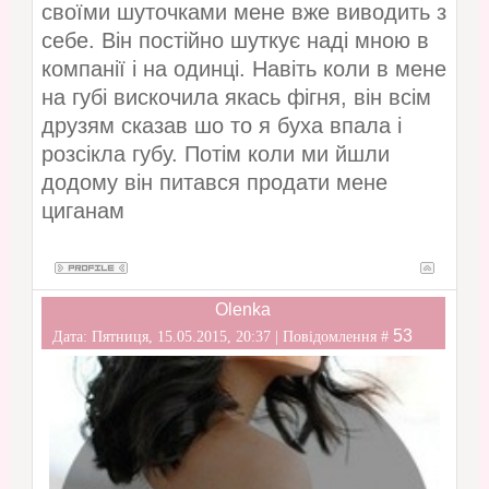
своїми шуточками мене вже виводить з
себе. Він постійно шуткує наді мною в
компанії і на одинці. Навіть коли в мене
на губі вискочила якась фігня, він всім
друзям сказав шо то я буха впала і
розсікла губу. Потім коли ми йшли
додому він питався продати мене
циганам
Olenka
53
Дата: Пятниця, 15.05.2015, 20:37 | Повідомлення #