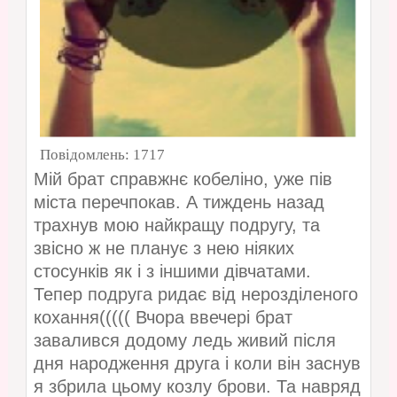
Повідомлень:
1717
Мій брат справжнє кобеліно, уже пів
міста перечпокав. А тиждень назад
трахнув мою найкращу подругу, та
звісно ж не планує з нею ніяких
стосунків як і з іншими дівчатами.
Тепер подруга ридає від нерозділеного
кохання((((( Вчора ввечері брат
завалився додому ледь живий після
дня народження друга і коли він заснув
я збрила цьому козлу брови. Та навряд