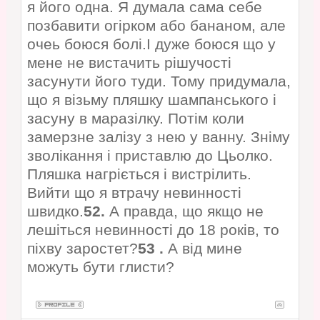
я його одна. Я думала сама себе
позбавити огірком або бананом, але
очеь боюся болі.І дуже боюся що у
мене не вистачить рішучості
засунути його туди. Тому придумала,
що я візьму пляшку шампанського і
засуну в маразілку. Потім коли
замерзне залізу з нею у ванну. Зніму
зволікання і приставлю до Цьолко.
Пляшка нагріється і вистрілить.
Вийти що я втрачу невинності
швидко.
52.
А правда, що якщо не
лешіться невинності до 18 років, то
піхву заростет?
53 .
А від мине
можуть бути глисти?