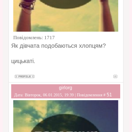
Повідомлень:
1717
Як дівчата подобаються хлопцям?
цицькаті.
girlorg
51
Дата: Вівторок, 06.01.2015, 19:39 | Повідомлення #