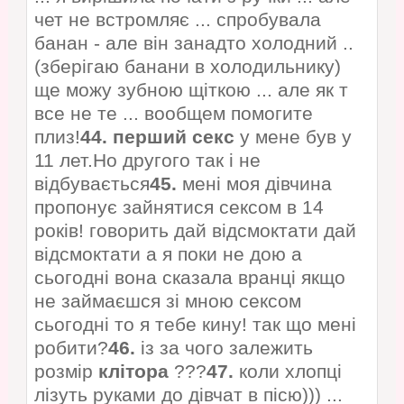
чет не встромляє ... спробувала
банан - але він занадто холодний ..
(зберігаю банани в холодильнику)
ще можу зубною щіткою ... але як т
все не те ... вообщем помогите
плиз!
44.
перший
секс
у мене був у
11 лет.Но другого так і не
відбувається
45.
мені моя дівчина
пропонує зайнятися сексом в 14
років! говорить дай відсмоктати дай
відсмоктати а я поки не дою а
сьогодні вона сказала вранці якщо
не займаєшся зі мною сексом
сьогодні то я тебе кину! так що мені
робити?
46.
із за чого залежить
розмір
клітора
???
47.
коли хлопці
лізуть руками до дівчат в пісю))) ...