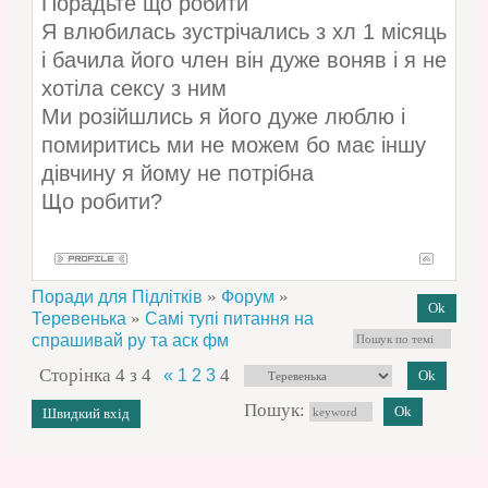
Порадьте що робити
Я влюбилась зустрічались з хл 1 місяць
і бачила його член він дуже воняв і я не
хотіла сексу з ним
Ми розійшлись я його дуже люблю і
помиритись ми не можем бо має іншу
дівчину я йому не потрібна
Що робити?
»
»
Поради для Підлітків
Форум
»
Теревенька
Самі тупі питання на
спрашивай ру та аск фм
Сторінка
4
з
4
4
«
1
2
3
Пошук: