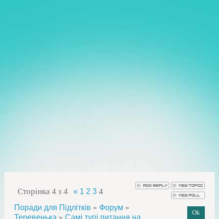
Сторінка
4
з
4
4
«
1
2
3
»
»
Поради для Підлітків
Форум
»
Теревенька
Самі тупі питання на