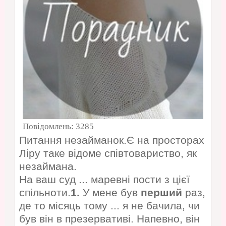
Повідомлень:
3285
Питання незайманок.Є на просторах
Ліру таке відоме співтовариство, як
незаймана.
На ваш суд ... маревні пости з цієї
спільноти.
1.
У мене був
перший
раз,
де то місяць тому ... я не бачила, чи
був він в презервативі. Напевно, він