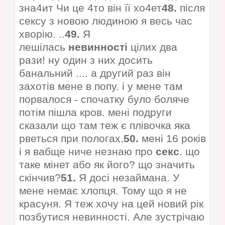
зна4ит Чи це 4то він її хо4ет
48.
після
сексу з новою людиною я весь час
хворію. ..
49.
Я
лешілась
невинності
цілих два
рази! ну один з них досить
банальний .... а другий раз він
захотів мене в попу. і у мене там
порвалося - спочатку було боляче
потім пішла кров. мені подруги
сказали що там теж є плівочка яка
рветься при пологах.
50.
мені 16 років
і я вабще ниче незнаю про
секс
. що
таке мінет або як його? що значить
скінчив?
51.
Я досі незаймана. У
мене немає хлопця. Тому що я не
красуня. Я теж хочу на цей новий рік
позбутися невинності. Але зустрічаю