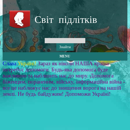
Світ підлітків
MENU
Слава
Україні!
Зараз як ніколи НАША країна
потребує допомоги. Будь-яка допомога буде
важливою та наблизить нас до миру. Допомога
біженцям, пораненим, війську, інформаційна війна -
все це наближує нас до знищення ворога на нашій
землі. Не будь байдужим! Допоможи Україні!