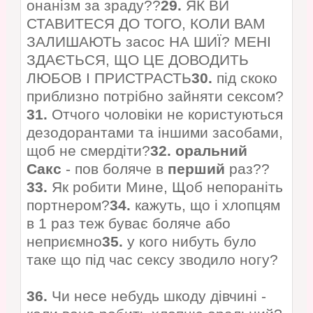
онанізм за зраду??
29.
ЯК ВИ
СТАВИТЕСЯ ДО ТОГО, КОЛИ ВАМ
ЗАЛИШАЮТЬ засос НА ШИЇ? МЕНІ
ЗДАЄТЬСЯ, ЩО ЦЕ ДОВОДИТЬ
ЛЮБОВ І ПРИСТРАСТЬ
30.
під скоко
приблизно потрібно зайняти сексом?
31.
Отчого чоловіки не користуються
дезодорантами та іншими засобами,
щоб не смердіти?
32.
оральний
Сакс
- пов боляче в
перший
раз??
33.
Як робити Мине, Щоб непораніть
портнером?
34.
кажуть, що і хлопцям
в 1 раз теж буває боляче або
неприємно
35.
у кого нибуть було
таке що під час сексу зводило ногу?
36.
Чи несе небудь шкоду дівчині -