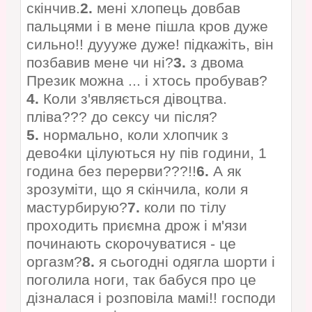
скінчив.
2.
мені хлопець довбав
пальцями і в мене пішла кров дуже
сильно!! дуууже дуже! підкажіть, він
позбавив мене чи ні?
3.
з двома
Презик можна ... і хтось пробував?
4.
Коли з'являється дівоцтва.
пліва??? до сексу чи після?
5.
нормально, коли хлопчик з
дево4ки цілуються ну пів години, 1
година без перерви???!!
6.
А як
зрозуміти, що я скінчила, коли я
мастурбирую?
7.
коли по тілу
проходить приємна дрож і м'язи
починають скорочуватися - це
оргазм?
8.
я сьогодні одягла шорти і
поголила ноги, так бабуся про це
дізналася і розповіла мамі!! господи