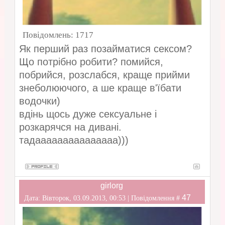
Повідомлень:
1717
Як перший раз позайматися сексом?
Що потрібно робити? помийся,
побрийся, розслабся, краще прийми
знеболюючого, а ше краще в'їбати
водочки)
вдінь щось дуже сексуальне і
розкарячся на дивані.
тадааааааааааааааа)))
girlorg
47
Дата: Вівторок, 03.09.2013, 00:53 | Повідомлення #