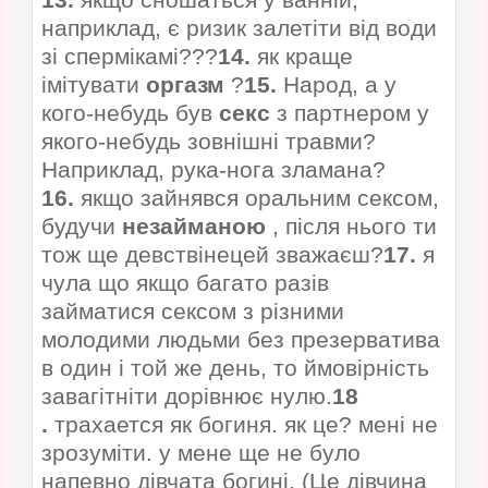
13.
якщо сношаться у ванній,
наприклад, є ризик залетіти від води
зі спермікамі???
14.
як краще
імітувати
оргазм
?
15.
Народ, а у
кого-небудь був
секс
з партнером у
якого-небудь зовнішні травми?
Наприклад, рука-нога зламана?
16.
якщо зайнявся оральним сексом,
будучи
незайманою
, після нього ти
тож ще девствінецей зважаєш?
17.
я
чула що якщо багато разів
займатися сексом з різними
молодими людьми без презерватива
в один і той же день, то ймовірність
завагітніти дорівнює нулю.
18
.
трахается як богиня. як це? мені не
зрозуміти. у мене ще не було
напевно дівчата богині. (Це дівчина