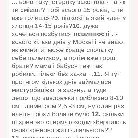
... вона таку істерику закотила - та як
ти смієш?? тобі всього 15 років, а ти
вже голишся?
9.
підкажіть який член у
хлопця 14-15 років?
10.
дуже
хочеться позбутися
невинності
. я
всього кілька днів у Москві і не знаю,
як вчинити: може краще спочатку
себе пальчиком, а потім вже гроші
брати? мама і бабуся теж так
робили. тільки без ха-ха ...
11.
Я тут
протягом кількох днів займалася
мастурбацією, я засунула туди
дещо, що завдовжки приблизно 8-10
см і діаметром 2,5 -3 см, ну один раз
навіть трохи боляче було.
12.
скільки
ці хреново сперматозоїди зберігають
свою хреново життєдіяльність??