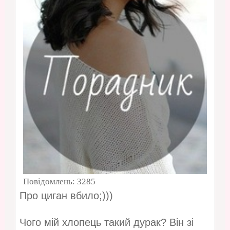
Повідомлень:
3285
Про циган вбило;)))
Чого мій хлопець такий дурак? Він зі