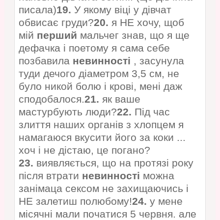
писала)
19.
У якому віці у дівчат
обвисає груди?
20.
я НЕ хочу, щоб
мій
перший
мальчег знав, що я ще
дефачка і поетому я сама себе
позбавила
невинності
, засунула
туди дечого діаметром 3,5 см, не
було никой болю і крові, мені даж
сподобалося.
21.
як ваше
мастурбують люди?
22.
Під час
злиття наших органів з хлопцем я
намагаюся вкусити його за коки ...
хоч і не дістаю, це погано?
23.
виявляється, що на протязі року
після втрати
невинності
можна
занімаца сексом не захищаючись і
НЕ залетиш полюбому!
24.
у мене
місячні мали початися 5 червня. але