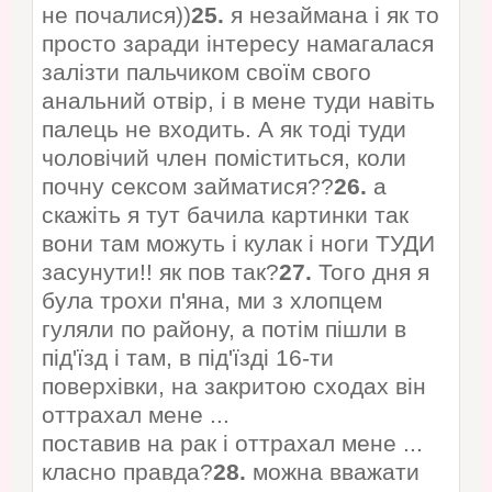
не почалися))
25.
я незаймана і як то
просто заради інтересу намагалася
залізти пальчиком своїм свого
анальний отвір, і в мене туди навіть
палець не входить. А як тоді туди
чоловічий член поміститься, коли
почну сексом займатися??
26.
а
скажіть я тут бачила картинки так
вони там можуть і кулак і ноги ТУДИ
засунути!! як пов так?
27.
Того дня я
була трохи п'яна, ми з хлопцем
гуляли по району, а потім пішли в
під'їзд і там, в під'їзді 16-ти
поверхівки, на закритою сходах він
оттрахал мене ...
поставив на рак і оттрахал мене ...
класно правда?
28.
можна вважати