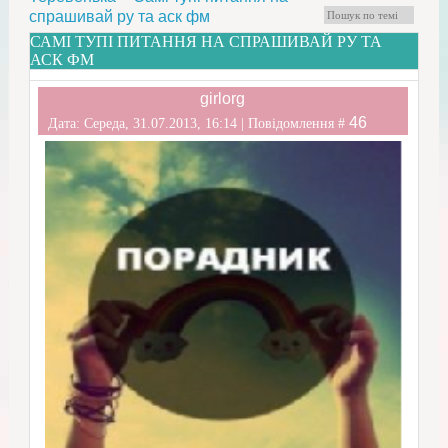
спрашивай ру та аск фм
САМІ ТУПІ ПИТАННЯ НА СПРАШИВАЙ РУ ТА
АСК ФМ
girlorg
46
Дата: Середа, 31.07.2013, 16:14 | Повідомлення #