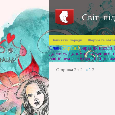
Світ під
Запитати поради
Форум та обго
Слава
Україні!
Зараз як ніколи
до миру. Допомога біженцям, п
нашій землі. Не будь байдужи
Сторінка
2
з
2
2
«
1