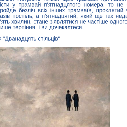
істи у трамвай п'ятнадцятого номера, то не 
ройде безліч всіх інших трамваїв, проклятий 
азів поспіль, а п'ятнадцятий, який ще так нед
'ять хвилин, стане з'являтися не частіше одного
ише терпіння, і ви дочекаєтеся.
 "Дванадцять стільців"