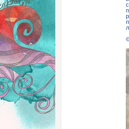
с
п
р
п
л
©