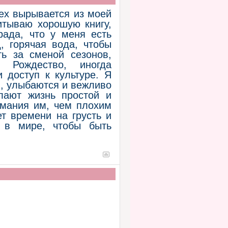
ала в книге хорошее
то, что не хочешь, ты
мех вырывается из моей
ами. Надолго тебя не
итываю хорошую книгу,
рада, что у меня есть
, горячая вода, чтобы
очется, и о настоящих
ь за сменой сезонов,
счастливыми. Я сама
 Рождество, иногда
ое. Чтобы выходить из
 доступ к культуре. Я
ться и быть чуточку
, улыбаются и вежливо
м и не то делаешь, то
ужно." Анна Коршак
елают жизнь простой и
имания им, чем плохим
т времени на грусть и
ы в мире, чтобы быть