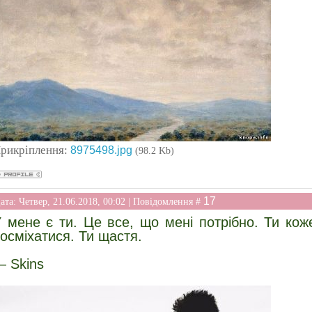
рикріплення:
8975498.jpg
(98.2 Kb)
17
ата: Четвер, 21.06.2018, 00:02 | Повідомлення #
 мене є ти. Це все, що мені потрібно. Ти ко
осміхатися. Ти щастя.
 Skins