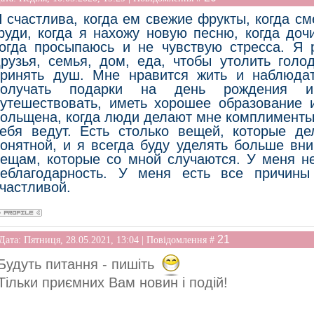
хочется. Но это не так. Однажды я прочит
выражение: "Если ты заставляешь себя делать 
 счастлива, когда ем свежие фрукты, когда с
как машина, которая едет с нажатыми тормоз
руди, когда я нахожу новую песню, когда доч
хватит". Это про выгорание.
огда просыпаюсь и не чувствую стресса. Я 
рузья, семья, дом, еда, чтобы утолить голод
И в общем, многие забывают делать то, что х
принять душ. Мне нравится жить и наблюдат
ценностях, которые способны сделать нас 
получать подарки на день рождения и
пытаюсь так жить и других сподвигнуть на так
утешествовать, иметь хорошее образование и
привычной колеи, оглядываться, задумыва
ольщена, когда люди делают мне комплименты
осознаннее. И если понимаешь, что ты не та
вернуться к тому, что по-настоящему важно и н
ебя ведут. Есть столько вещей, которые д
онятной, и я всегда буду уделять больше вн
ещам, которые со мной случаются. У меня не
неблагодарность. У меня есть все причин
частливой.
21
Дата: Пятниця, 28.05.2021, 13:04 | Повідомлення #
Будуть питання - пишіть
Тільки приємних Вам новин і подій!