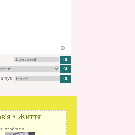
ошук:
в'я • Життя
ові проблеми