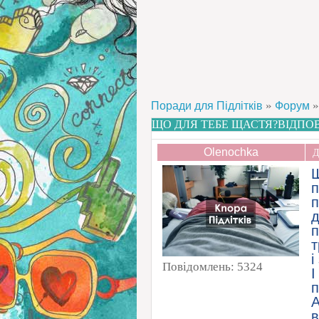
»
»
Поради для Підлітків
Форум
ЩО ДЛЯ ТЕБЕ ЩАСТЯ?ВІДПОВ
Olenochka
Д
п
п
д
п
т
і
Повідомлень:
5324
І
п
А
в