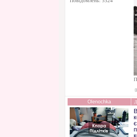
Повідомлень:
5324
П
Olenochka
Д
В
к
є
п
к