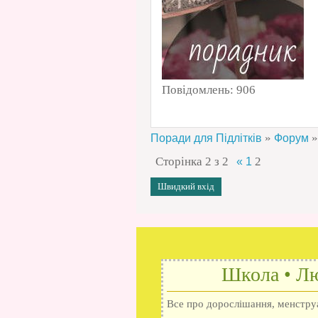
Повідомлень:
906
»
»
Поради для Підлітків
Форум
Сторінка
2
з
2
2
«
1
Школа • Лю
Все про дорослішання, менструац