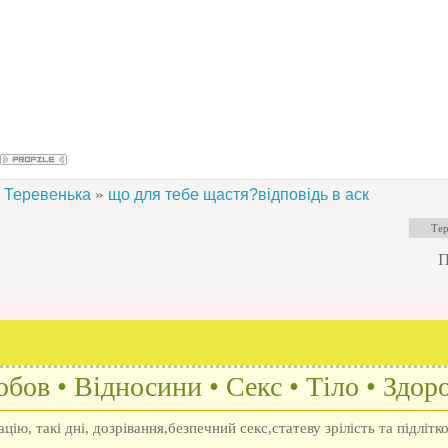
»
Теревенька
що для тебе щастя?відповідь в аск
П
бов • Відносини • Секс • Тіло • Здоро
ію, такі дні, дозрівання,безпечний секс,статеву зрілість та підлітк