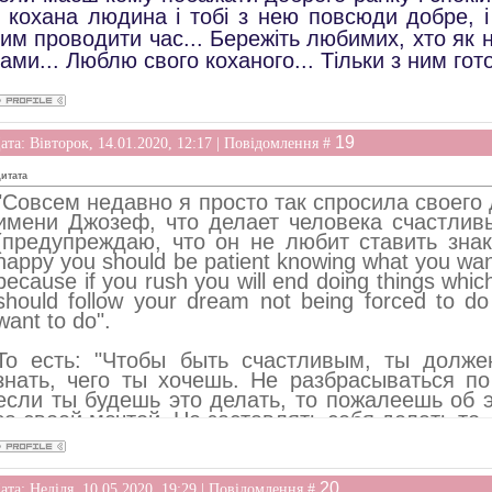
 кохана людина і тобі з нею повсюди добре, 
им проводити час... Бережіть любимих, хто як 
ами... Люблю свого коханого... Тільки з ним готова
19
ата: Вівторок, 14.01.2020, 12:17 | Повідомлення #
итата
"Совсем недавно я просто так спросила своего 
имени Джозеф, что делает человека счастлив
(предупреждаю, что он не любит ставить знак
happy you should be patient knowing what you want
because if you rush you will end doing things which
should follow your dream not being forced to do
want to do".
То есть: "Чтобы быть счастливым, ты долж
знать, чего ты хочешь. Не разбрасываться п
если ты будешь это делать, то пожалеешь об 
за своей мечтой. Не заставлять себя делать то,
Я искренне разделяю это мнение. Несмотря на
думать, что в жизни неизбежно постоянно ну
20
ата: Неділя, 10.05.2020, 19:29 | Повідомлення #