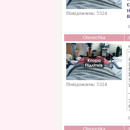
є
н
Повідомлень:
5324
в
Olenochka
Д
Ц
Повідомлень:
5324
Olenochka
Д