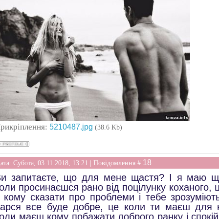
рикріплення:
5210487.jpg
(38.6 Kb)
18
ата: Субота, 03.11.2018, 13:21 | Повідомлення #
и запитаєте, що для мене щастя? І я маю що
оли просинаєшся рано від поцілунку коханого, 
 кому сказати про проблеми і тебе зрозуміють
арся все буде добре, це коли ти маєш для ко
оли маєш кому побажати доброго ранку і спокійн