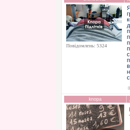
Я
г
к
д
п
Повідомлень:
5324
п
с
п
в
с
knopa