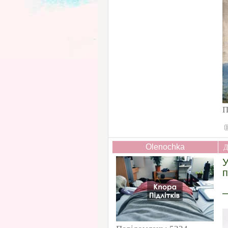
П
Olenochka
Д
У
п
—