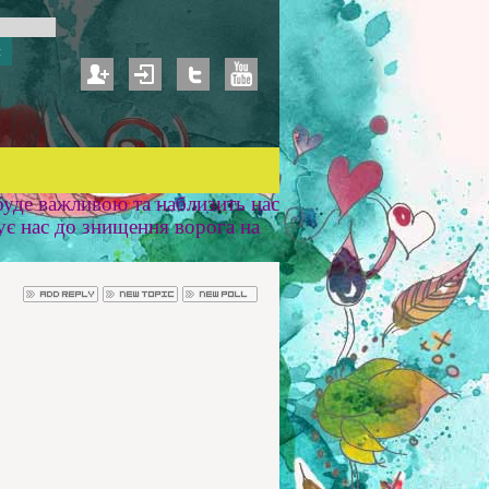
уде важливою та наблизить нас
ує нас до знищення ворога на