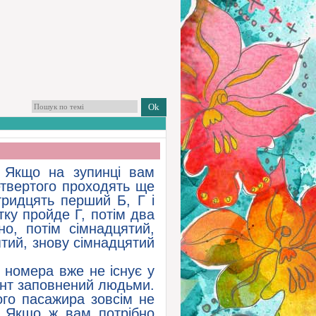
 Якщо на зупинці вам
етвертого проходять ще
тридцять перший Б, Г і
атку пройде Г, потім два
но, потім сімнадцятий,
ятий, знову сімнадцятий
 номера вже не існує у
щент заповнений людьми.
го пасажира зовсім не
. Якщо ж вам потрібно