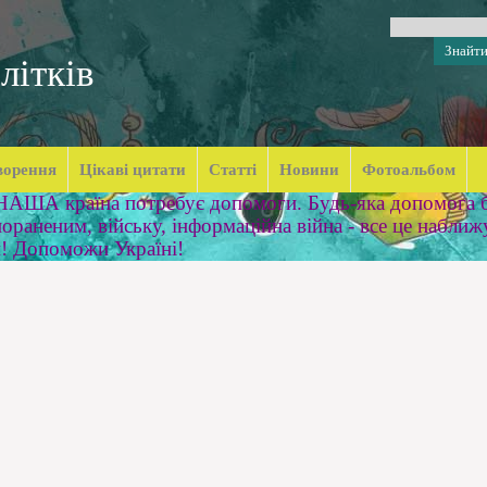
літків
ворення
Цікаві цитати
Статті
Новини
Фотоальбом
 НАША країна потребує допомоги. Будь-яка допомога б
ораненим, війську, інформаційна війна - все це наближ
м! Допоможи Україні!