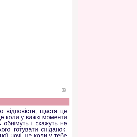
 відповісти, щастя це
це коли у важкі моменти
 обнімуть і скажуть не
го готувати сніданок,
ої ночі, це коли у тебе