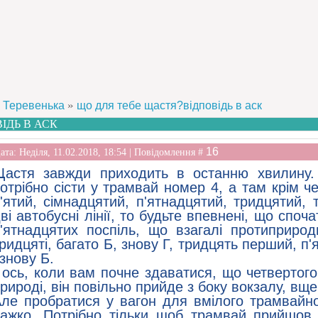
»
Теревенька
що для тебе щастя?відповідь в аск
ІДЬ В АСК
16
ата: Неділя, 11.02.2018, 18:54 | Повідомлення #
Щастя завжди приходить в останню хвилину.
отрібно сісти у трамвай номер 4, а там крім ч
'ятий, сімнадцятий, п'ятнадцятий, тридцятий, 
ві автобусні лінії, то будьте впевнені, що споч
'ятнадцятих поспіль, що взагалі протиприрод
ридцяті, багато Б, знову Г, тридцять перший, п'
 знову Б.
 ось, коли вам почне здаватися, що четвертого
рироді, він повільно прийде з боку вокзалу, в
ле пробратися у вагон для вмілого трамвайно
ажко. Потрібно тільки щоб трамвай прийшов