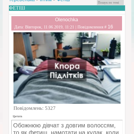
ФЕТІШ
Olenochka
16
Дата: Вівторок, 11.06.2019, 11:21 | Повідомлення #
Повідомлень:
5327
Цитата
Обожнюю дівчат з довгим волоссям,
то як фетиш, намотати на кулак, коли