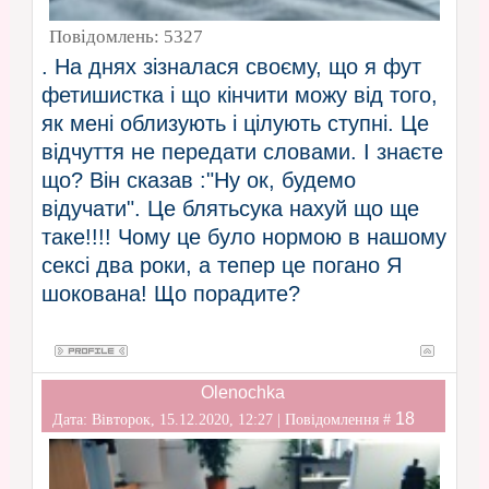
Повідомлень:
5327
. На днях зізналася своєму, що я фут
фетишистка і що кінчити можу від того,
як мені облизують і цілують ступні. Це
відчуття не передати словами. І знаєте
що? Він сказав :"Ну ок, будемо
відучати". Це блятьсука нахуй що ще
таке!!!! Чому це було нормою в нашому
сексі два роки, а тепер це погано
Я
шокована! Що порадите?
Olenochka
18
Дата: Вівторок, 15.12.2020, 12:27 | Повідомлення #