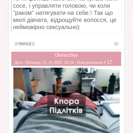
сосе, і управляти головою, чи коли
"раком" натягувати на себе.! Так що
милі дівчата, відрощуйте волосся, це
неймовірно сексуально)
Olenochka
17
Дата: Пятниця, 02.10.2020, 10:24 | Повідомлення #