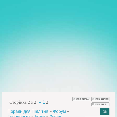
Сторінка
2
з
2
2
«
1
»
»
Поради для Підлітків
Форум
»
»
Теревенька
Інтим
Фетіш