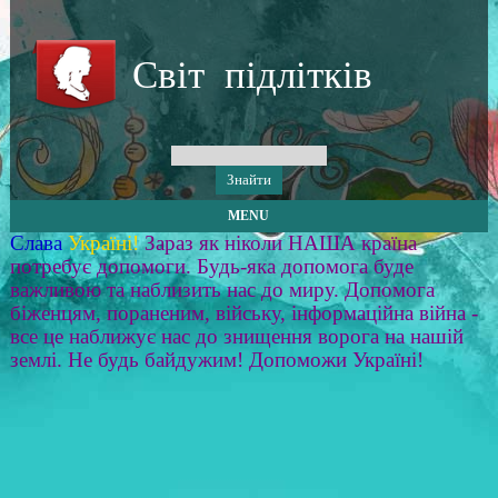
Світ підлітків
MENU
Слава
Україні!
Зараз як ніколи НАША країна
потребує допомоги. Будь-яка допомога буде
важливою та наблизить нас до миру. Допомога
біженцям, пораненим, війську, інформаційна війна -
все це наближує нас до знищення ворога на нашій
землі. Не будь байдужим! Допоможи Україні!