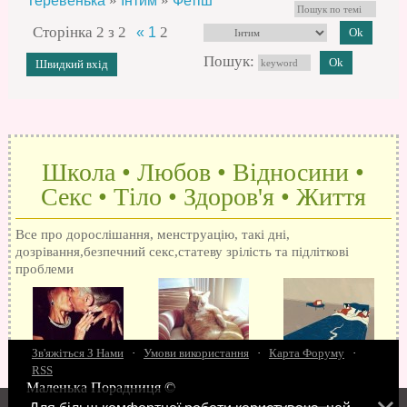
»
»
Теревенька
Інтим
Фетіш
Сторінка
2
з
2
2
«
1
Пошук:
Школа • Любов • Відносини •
Секс • Тіло • Здоров'я • Життя
Все про дорослішання, менструацію, такі дні,
дозрівання,безпечний секс,статеву зрілість та підліткові
проблеми
Зв'яжіться З Нами
·
Умови використання
·
Карта Форуму
·
RSS
Маленька Порадниця ©
15 запитань про секс
Як досягти оргазм
Біль при сексі
Анальний секс
Про