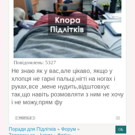
Повідомлень:
5327
Не знаю як у вас,але цікаво, якщо у
хлопця не гарні пальці,нігті на ногах і
руках,все ,мене нудить,відштовхує
так,що навіть розмовляти з ним не хочу
і не можу,прям фу
»
»
Поради для Підлітків
Форум