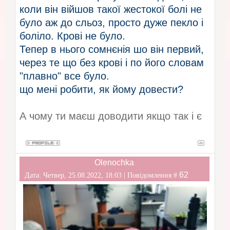
коли він війшов такої жестокої болі не
було аж до сльоз, просто дуже пекло і
боліло. Крові не було.
Тепер в нього сомнєнія шо він первий,
через те що без крові і по його словам
"плавно" все було.
що мені робити, як йому довести?
А чому ти маєш доводити якщо так і є
Olenochka
62
Дата: Четвер, 25.08.2022, 18:03 | Повідомлення #