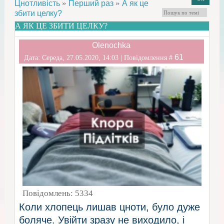
»
»
Цнотливість
Перший раз
А як це
збити целку?
А ЯК ЦЕ ЗБИТИ ЦЕЛКУ?
Olenochka
61
Дата: Середа, 27.05.2020, 14:03 | Повідомлення #
Повідомлень:
5334
Коли хлопець лишав цноти, було дуже
боляче. Увійти зразу не виходило, і