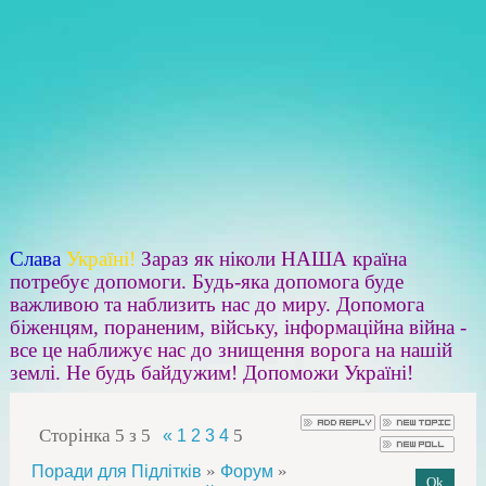
Слава
Україні!
Зараз як ніколи НАША країна
потребує допомоги. Будь-яка допомога буде
важливою та наблизить нас до миру. Допомога
біженцям, пораненим, війську, інформаційна війна -
все це наближує нас до знищення ворога на нашій
землі. Не будь байдужим! Допоможи Україні!
Сторінка
5
з
5
5
«
1
2
3
4
»
»
Поради для Підлітків
Форум