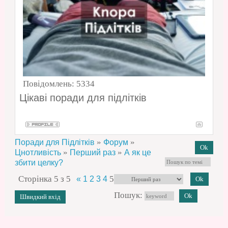
Повідомлень:
5334
Цікаві поради для підлітків
»
»
Поради для Підлітків
Форум
»
»
Цнотливість
Перший раз
А як це
збити целку?
Сторінка
5
з
5
5
«
1
2
3
4
Пошук: