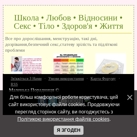
Школа • Любов • Відносини •
Секс • Тіло • Здоров'я • Життя
Все про дорослішання, менструацію, такі дні,
дозрівання,безпечний секс,статеву зрілість та підліткові
проблеми
Зв'яжіться З Нами
·
Умови використання
·
Карта Форуму
·
RSS
Маленька Порадниця ©
15 запитань про секс
Як досягти оргазм
Біль при сексі
Анальний секс
Про
Для більш комфортної роботи користувача, цей
поцілунки
Позбуваємось синців
завагітніти після першого разу
Хлопець хоче сексу
Як
сайт використовує файли cookies. Продовжуючи
робити мінєт
"Люблю" і "кохаю" різниця
Про перший секс
Займатися сексом
перегляд сторінок сайту, ви погоджуєтесь з
Політикою використання файлів cookies
.
Я ЗГОДЕН