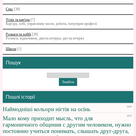
Секс
[38]
Успіх та кар'єра
[7]
Кар'єра, хобі, управління часом, робота, популярні професії
Розваги та хоббі
[39]
Розваги, відпочинок, дівоча вечірка, ідеї на вечірку
Школа
[1]
Пошук
Пошлі історії