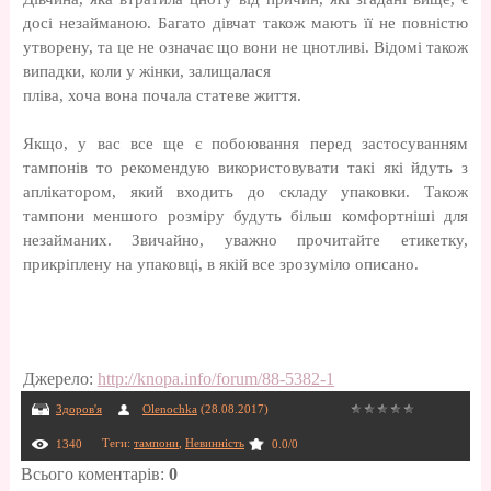
досі незайманою. Багато дівчат також мають її не повністю
утворену, та це не означає що вони не цнотливі. Відомі також
випадки, коли у жінки, залищалася
пліва, хоча вона почала статеве життя.
Якщо, у вас все ще є побоювання перед застосуванням
тампонів то рекомендую використовувати такі які йдуть з
аплікатором, який входить до складу упаковки. Також
тампони меншого розміру будуть більш комфортніші для
незайманих. Звичайно, уважно прочитайте етикетку,
прикріплену на упаковці, в якій все зрозуміло описано.
Джерело
:
http://knopa.info/forum/88-5382-1
Здоров'я
Olenochka
(28.08.2017)
Теги
:
тампони
,
Невинність
1340
0.0
/
0
Всього коментарів
:
0