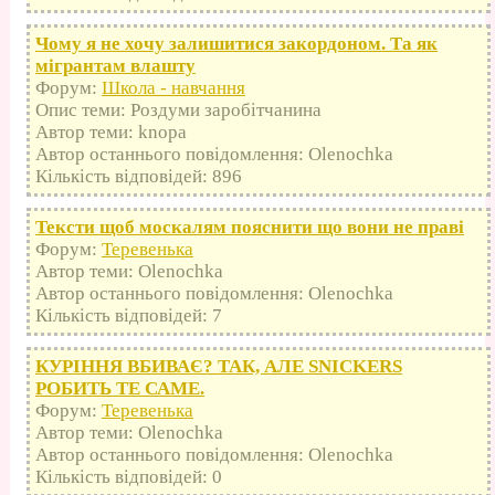
Чому я не хочу залишитися закордоном. Та як
мігрантам влашту
Форум:
Школа - навчання
Опис теми: Роздуми заробітчанина
Автор теми: knopa
Автор останнього повідомлення: Olenochka
Кількість відповідей: 896
Тексти щоб москалям пояснити що вони не праві
Форум:
Теревенька
Автор теми: Olenochka
Автор останнього повідомлення: Olenochka
Кількість відповідей: 7
КУРІННЯ ВБИВАЄ? ТАК, АЛЕ SNICKERS
РОБИТЬ ТЕ САМЕ.
Форум:
Теревенька
Автор теми: Olenochka
Автор останнього повідомлення: Olenochka
Кількість відповідей: 0