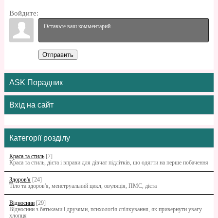
Войдите:
Отправить
ASK Порадник
Вхід на сайт
Категорії розділу
Краса та стиль
[7]
Краса та стиль, дієта і вправи для дівчат підлітків, що одягти на перше побачення
Здоров'я
[24]
Тіло та здоров'я, менструальний цикл, овуляція, ПМС, дієта
Відносини
[29]
Відносини з батьками i друзями, психологія спілкування, як привернути увагу
хлопця