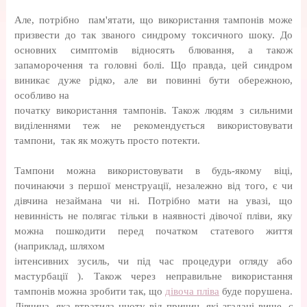
Але, потрібно пам'ятати, що використання тампонів може
призвести до так званого синдрому токсичного шоку. До
основних симптомів відносять блювання, а також
запаморочення та головні болі. Що правда, цей синдром
виникає дуже рідко, але ви повинні бути обережною,
особливо на
початку використання тампонів. Також людям з сильними
виділеннями теж не рекомендується використовувати
тампони, так як можуть просто потекти.
Тампони можна використовувати в будь-якому віці,
починаючи з першої менструації, незалежно від того, є чи
дівчина незаймана чи ні. Потрібно мати на увазі, що
невинність не полягає тільки в наявності дівочої пліви, яку
можна пошкодити перед початком статевого життя
(наприклад, шляхом
інтенсивних зусиль, чи під час процедури огляду або
мастурбації ). Також через неправильне використання
тампонів можна зробити так, що
дівоча пліва
буде порушена.
Дівчина, яка втратила цноту від причин, які згадані вище, є