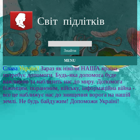
Світ підлітків
MENU
Слава
Україні!
Зараз як ніколи НАША країна
потребує допомоги. Будь-яка допомога буде
важливою та наблизить нас до миру. Допомога
біженцям, пораненим, війську, інформаційна війна -
все це наближує нас до знищення ворога на нашій
землі. Не будь байдужим! Допоможи Україні!