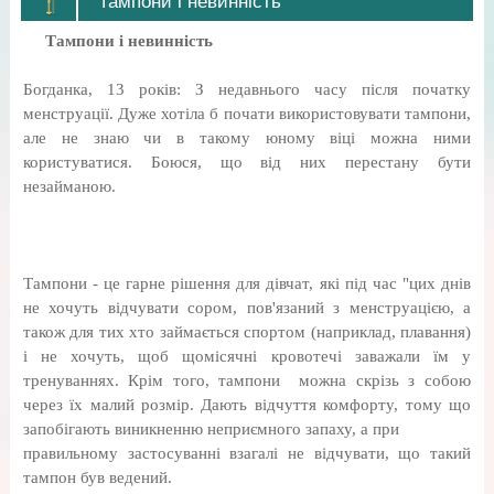
Тампони і невинність
Тампони і невинність
Богданка, 13 років: З недавнього часу після початку
менструації. Дуже хотіла б почати використовувати тампони,
але не знаю чи в такому юному віці можна ними
користуватися. Боюся, що від них перестану бути
незайманою.
Тампони - це гарне рішення для дівчат, які під час "цих днів
не хочуть відчувати сором, пов'язаний з менструацією, а
також для тих хто займається спортом (наприклад, плавання)
і не хочуть, щоб щомісячні кровотечі заважали їм у
тренуваннях. Крім того, тампони можна скрізь з собою
через їх малий розмір. Дають відчуття комфорту, тому що
запобігають виникненню неприємного запаху, а при
правильному застосуванні взагалі не відчувати, що такий
тампон був ведений.