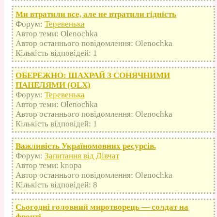
Ми втратили все, але не втратили гідність
Форум:
Теревенька
Автор теми: Olenochka
Автор останнього повідомлення: Olenochka
Кількість відповідей: 1
ОБЕРЕЖНО: ШАХРАЙ З СОНЯЧНИМИ
ПАНЕЛЯМИ (OLX)
Форум:
Теревенька
Автор теми: Olenochka
Автор останнього повідомлення: Olenochka
Кількість відповідей: 1
Важливість Україномовних ресурсів.
Форум:
Запитання від Дівчат
Автор теми: knopa
Автор останнього повідомлення: Olenochka
Кількість відповідей: 8
Сьогодні головний миротворець — солдат на
фронті.