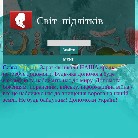
Світ підлітків
MENU
Слава
Україні!
Зараз як ніколи НАША країна
потребує допомоги. Будь-яка допомога буде
важливою та наблизить нас до миру. Допомога
біженцям, пораненим, війську, інформаційна війна -
все це наближує нас до знищення ворога на нашій
землі. Не будь байдужим! Допоможи Україні!