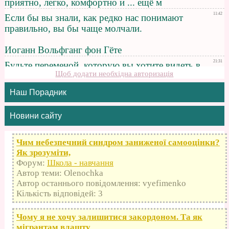
Щоб додати необхідна авторизація
Наш Порадник
Новини сайту
Чим небезпечний синдром заниженої самооцінки?
Як зрозуміти,
Форум:
Школа - навчання
Автор теми: Olenochka
Автор останнього повідомлення: vyefimenko
Кількість відповідей: 3
Чому я не хочу залишитися закордоном. Та як
мігрантам влашту