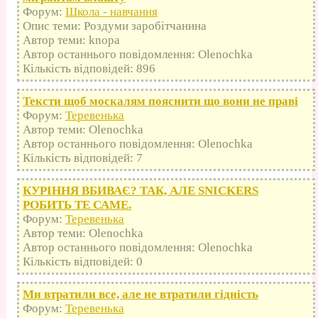
Форум:
Школа - навчання
Опис теми: Роздуми заробітчанина
Автор теми: knopa
Автор останнього повідомлення: Olenochka
Кількість відповідей: 896
Тексти щоб москалям пояснити що вони не праві
Форум:
Теревенька
Автор теми: Olenochka
Автор останнього повідомлення: Olenochka
Кількість відповідей: 7
КУРІННЯ ВБИВАЄ? ТАК, АЛЕ SNICKERS
РОБИТЬ ТЕ САМЕ.
Форум:
Теревенька
Автор теми: Olenochka
Автор останнього повідомлення: Olenochka
Кількість відповідей: 0
Ми втратили все, але не втратили гідність
Форум:
Теревенька