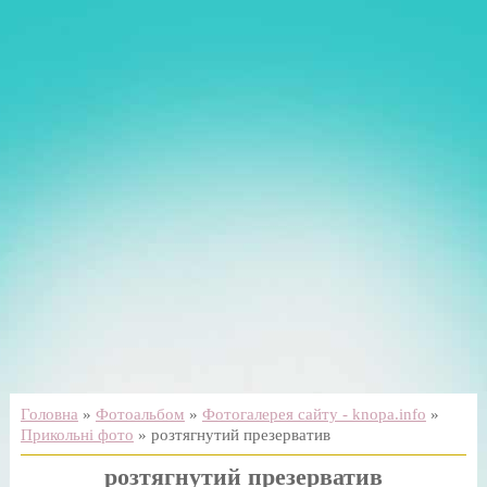
Головна
»
Фотоальбом
»
Фотогалерея сайту - knopa.info
»
Прикольні фото
» розтягнутий презерватив
розтягнутий презерватив