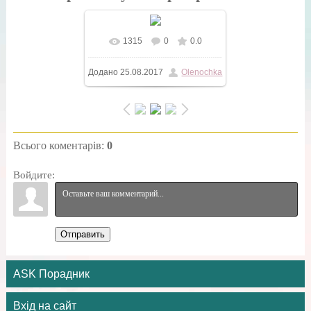
1315
0
0.0
У реальному розмірі
Додано
25.08.2017
Olenochka
600x400
/ 12.8Kb
Всього коментарів
:
0
Войдите:
Отправить
ASK Порадник
Вхід на сайт