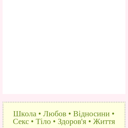
Школа • Любов • Відносини •
Секс • Тіло • Здоров'я • Життя