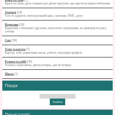
Краса та стиль
[7]
Краса та стиль, дієта і вправи для дівчат підлітків, що одягти на перше побачення
Здоров'я
[24]
Тіло та здоров'я, менструальний цикл, овуляція, ПМС, дієта
Відносини
[29]
Відносини з батьками i друзями, психологія спілкування, як привернути увагу
хлопця
Секс
[38]
Успіх та кар'єра
[7]
Кар'єра, хобі, управління часом, робота, популярні професії
Розваги та хоббі
[39]
Розваги, відпочинок, дівоча вечірка, ідеї на вечірку
Школа
[1]
Пошук
Пошлі історії