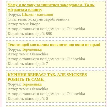
Чому я не хочу залишитися закордоном. Та як
мігрантам влашту
Форум:
Школа - навчання
Опис теми: Роздуми заробітчанина
Автор теми: knopa
Автор останнього повідомлення: Olenochka
Кількість відповідей: 899
Тексти щоб москалям пояснити що вони не праві
Форум:
Теревенька
Автор теми: Olenochka
Автор останнього повідомлення: Olenochka
Кількість відповідей: 7
КУРІННЯ ВБИВАЄ? ТАК, АЛЕ SNICKERS
РОБИТЬ ТЕ САМЕ.
Форум:
Теревенька
Автор теми: Olenochka
Автор останнього повідомлення: Olenochka
Кількість відповідей: 0