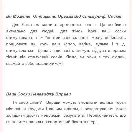
Ви Можете Отримати Оргазм Від Стимуляції Сосків
Для багатьох соски є ерогенною зоною. Це особливо
актуально для людей, для жінок. Коли ваші соски
стимулювала, ті ж "центри задоволення" мозку починають
працювати як, коли ваш клітор, вагіна, вульва і т. д.
стимулюються. Деякі люди навіть можуть відчувати оргазм
тільки від стимуляції сосків. Якщо ви один з тих людей,
вважайте себе щасливчиком!
Ваші Соски Ненавиджу Вправи
Ти спортсмен? Вправи можуть викликати велике тертя
між вашої грудьми і вашим одягом, і роздратування може
залишити досить неприємні результати. Переконайтеся, що
ви носите правильно спортивний бюстгальтер! .