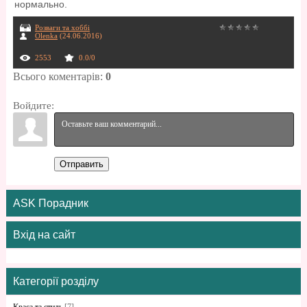
нормально.
Розваги та хоббі
Olenka
(24.06.2016)
2553
0.0
/
0
Всього коментарів
:
0
Войдите:
Отправить
ASK Порадник
Вхід на сайт
Категорії розділу