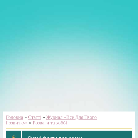
Головна
»
Статті
»
Журнал «Все Для Твого
Розвитку»
»
Розваги та хоббі