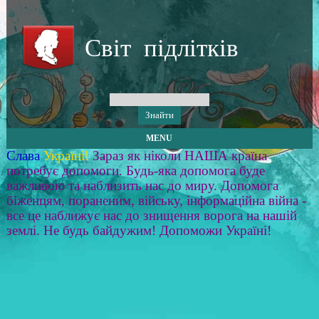
Світ підлітків
MENU
Слава
Україні!
Зараз як ніколи НАША країна
потребує допомоги. Будь-яка допомога буде
важливою та наблизить нас до миру. Допомога
біженцям, пораненим, війську, інформаційна війна -
все це наближує нас до знищення ворога на нашій
землі. Не будь байдужим! Допоможи Україні!