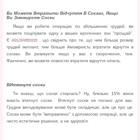
Ви Можете Втратити Відчуття В Сосках, Якщо
Ви Зменшуєте Соски
Якщо ви робите операцію по збільшенню грудей, ви
можете поцілувати одну з ваших ерогенних зон "прощай".
дослідження
Є
, що свідчить про те, що чим більше розмір
грудей імплант, тим більше ймовірність втратити відчуття в
сосках. Ви ризикуєте якщо у вас є скорочення, теж.
Фактично, ви можете повністю втратити відчуття ніпель.
ВИтягнуті соски
Ти знаєш, що соски стирчать? Ну, близько 15% жінок
мають втягнуті соски. Втягнуті соски не погано для вас.
Грудне вигодовування може бути складніше, але це про це.
Соска може бути "виправлено" з допомогою операції, але це
чисто естетичне рішення, а не здоров'я.