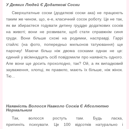
У Деяких Людей Є Додаткові Соски
Сверхштатные соски (додаткові соски ака) не працюють
таким же чином, що, е-е, класичний сосок роботу. Це не так,
як ви збираєтеся годувати дитину груддю додаткових сосків
на животі; вони не розвивати, щоб стати справжнім синя
груди. Вони більше схожі на родимки, насправді. Гаррі
стайлс (на фото, попередньо мильонов татуювання) ще
парочку! Маючи більш ніж двома сосками однак не це:
єдиний у вісімнадцять осіб повідомили про наявність одного.
Але вони ще досить прохолодно, так? Ой, а як випадковий
зауваження, хлопці, як правило, мають їх більше, ніж жінок.
Тю...
Наявність Волосся Навколо Сосків Є Абсолютно
Нормальним
Так, волосся ростуть там. Будь ласка,
припиніть психувати. Це 100 відсотків натурально і