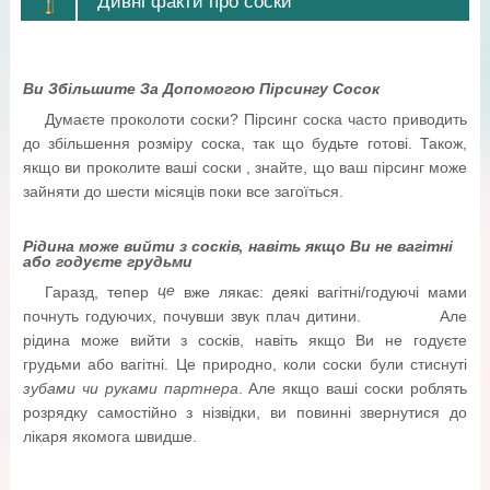
Дивні факти про соски
Ви Збільшите За Допомогою Пірсингу Сосок
Думаєте проколоти соски? Пірсинг соска часто приводить
до збільшення розміру соска, так що будьте готові. Також,
якщо ви проколите ваші соски , знайте, що ваш пірсинг може
зайняти до шести місяців поки все загоїться.
Рідина може вийти з сосків, навіть якщо Ви не вагітні
або годуєте грудьми
це
Гаразд, тепер
вже лякає: деякі вагітні/годуючі мами
почнуть годуючих, почувши звук плач дитини. Але
рідина може вийти з сосків, навіть якщо Ви не годуєте
грудьми або вагітні. Це природно, коли соски були стиснуті
зубами чи руками партнера
. Але якщо ваші соски роблять
розрядку самостійно з нізвідки, ви повинні звернутися до
лікаря якомога швидше.