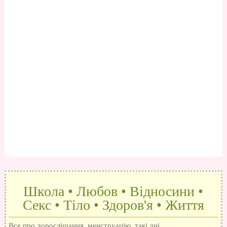
Школа • Любов • Відносини •
Секс • Тіло • Здоров'я • Життя
Все про дорослішання, менструацію, такі дні,