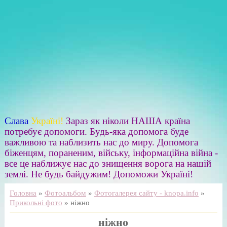
Слава
Україні!
Зараз як ніколи НАША країна
потребує допомоги. Будь-яка допомога буде
важливою та наблизить нас до миру. Допомога
біженцям, пораненим, війську, інформаційна війна -
все це наближує нас до знищення ворога на нашій
землі. Не будь байдужим! Допоможи Україні!
Головна
»
Фотоальбом
»
Фотогалерея сайту - knopa.info
»
Прикольні фото
» ніжно
ніжно