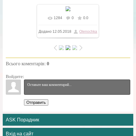
1284
0
0.0
У реальному розмірі
Додано
12.05.2018
Olenochka
604x403
/ 57.2Kb
Всього коментарів
:
0
Войдите:
Отправить
ASK Порадник
Вхід на сайт