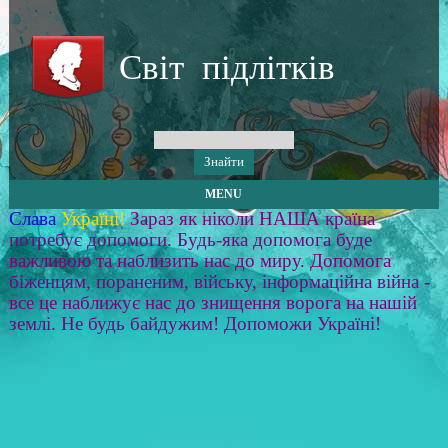
Світ підлітків
MENU
Слава
Україні!
Зараз як ніколи НАША країна
потребує допомоги. Будь-яка допомога буде
важливою та наблизить нас до миру. Допомога
біженцям, пораненим, війську, інформаційна війна -
все це наближує нас до знищення ворога на нашій
землі. Не будь байдужим! Допоможи Україні!