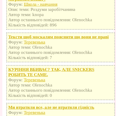
Форум:
Школа - навчання
Опис теми: Роздуми заробітчанина
Автор теми: knopa
Автор останнього повідомлення: Olenochka
Кількість відповідей: 896
Тексти щоб москалям пояснити що вони не праві
Форум:
Теревенька
Автор теми: Olenochka
Автор останнього повідомлення: Olenochka
Кількість відповідей: 7
КУРІННЯ ВБИВАЄ? ТАК, АЛЕ SNICKERS
РОБИТЬ ТЕ САМЕ.
Форум:
Теревенька
Автор теми: Olenochka
Автор останнього повідомлення: Olenochka
Кількість відповідей: 0
Ми втратили все, але не втратили гідність
Форум:
Теревенька