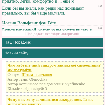
Щоб додати необхідна авторизація
Наш Порадник
Новини сайту
Чим небезпечний синдром заниженої самооцінки?
Як зрозуміти,
Форум:
Школа - навчання
Автор теми: Olenochka
Автор останнього повідомлення: vyefimenko
Кількість відповідей: 3
Чому я не хочу залишитися закордоном. Та як
мігрантам влашту