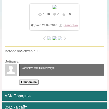
1328
0
0.0
У реальному розмірі
Додано
24.04.2018
Olenochka
750x750
/ 83.3Kb
Всього коментарів
:
0
Войдите:
Отправить
ASK Порадник
Вхід на сайт