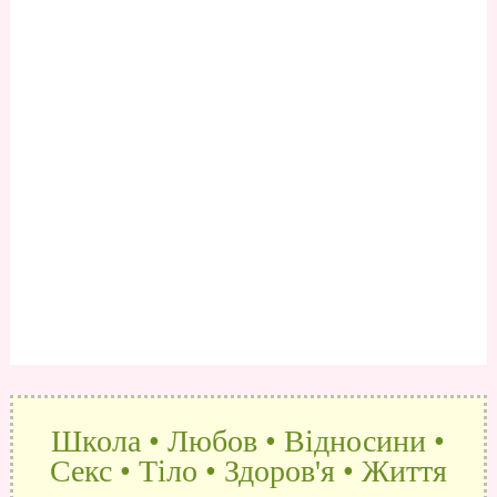
Школа • Любов • Відносини •
Секс • Тіло • Здоров'я • Життя