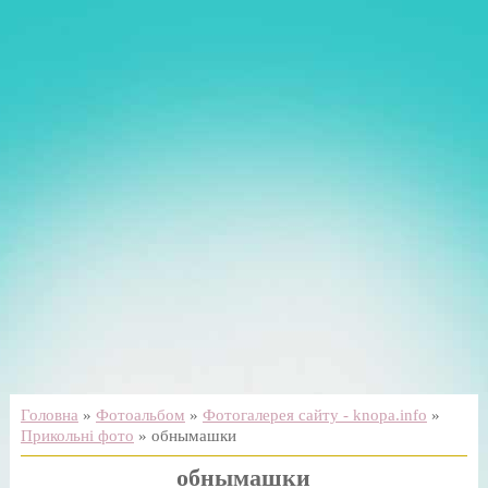
Головна
»
Фотоальбом
»
Фотогалерея сайту - knopa.info
»
Прикольні фото
» обнымашки
обнымашки