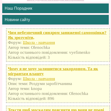
Наш Порадник
Новини сайту
Чим небезпечний синдром заниженої самооцінки?
Як зрозуміти,
Форум:
Школа - навчання
Автор теми: Olenochka
Автор останнього повідомлення: vyefimenko
Кількість відповідей: 3
Чому я не хочу залишитися закордоном. Та як
мігрантам влашту
Форум:
Школа - навчання
Опис теми: Роздуми заробітчанина
Автор теми: knopa
Автор останнього повідомлення: Olenochka
Кількість відповідей: 896
Тексти щоб москалям пояснити що вони не праві