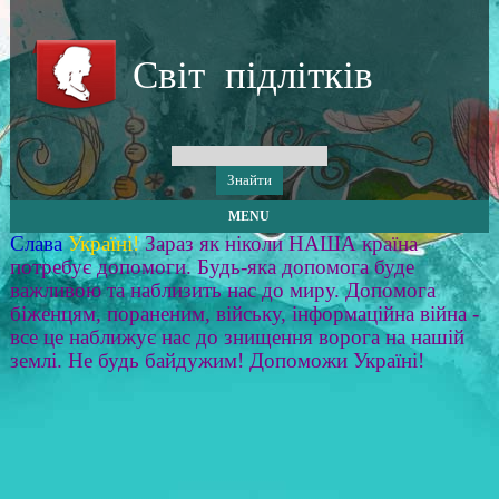
Світ підлітків
MENU
Слава
Україні!
Зараз як ніколи НАША країна
потребує допомоги. Будь-яка допомога буде
важливою та наблизить нас до миру. Допомога
біженцям, пораненим, війську, інформаційна війна -
все це наближує нас до знищення ворога на нашій
землі. Не будь байдужим! Допоможи Україні!