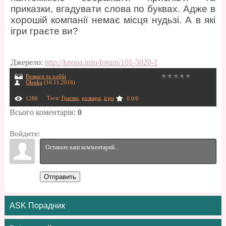
приказки, вгадувати слова по буквах. Адже в
хорошій компанії немає місця нудьзі. А в які
ігри граєте ви?
Джерело
:
http://knopa.info/forum/101-5020-1
Розваги та хоббі
Olenka
(16.11.2016)
Теги
:
Граємо
,
розвари
,
ігри
1280
0.0
/
0
Всього коментарів
:
0
Войдите:
Отправить
ASK Порадник