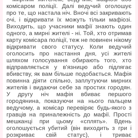
комісаром поліції. Далі ведучий оголошує
про те, що настала ніч. Вночі всі закривають
очі, і відкривати їх можуть тільки мафіозі.
Виходить, що учасники мафії знають один
одного, а мирні жителі - ні. Той, хто отримав
карту комісара поліції, теж не повинен нікому
відкривати свого статусу. Коли ведучий
оголосить про настання дня, усі жителі
шляхом голосування обирають того, хто
відправляється у в'язницю або підлягає
вбивству, як вам більше подобається. Мафія
повинна діяти спільно, заплутуючи мирних
жителів і видаючи себе за простих городян.
У другу ніч мафія вбиває першого
городянина, показуючи на нього пальцем
ведучому, а комісар перевіряє будь-якого з
гравців на приналежність до мафії. Прості
мешканці при цьому «сплять». Вдень
оголошується убитий (він виходить з гри і
розкриває свій статус), і триває