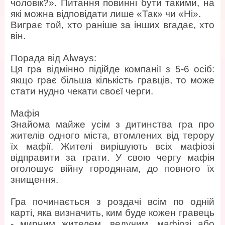
чоловік?». Питання повинні бути такими, на
які можна відповідати лише «Так» чи «Ні».
Виграє той, хто раніше за інших вгадає, хто
він.
Порада від Always:
Ця гра відмінно підійде компанії з 5-6 осіб:
якщо грає більша кількість гравців, то може
стати нудно чекати своєї черги.
Мафія
Знайома майже усім з дитинства гра про
жителів одного міста, втомлених від терору
їх мафії. Жителі вирішують всіх мафіозі
відправити за грати. У свою чергу мафія
оголошує війну городянам, до повного їх
знищення.
Гра починається з роздачі всім по одній
карті, яка визначить, ким буде кожен гравець
- мирним жителем, ведучим, мафіозі або