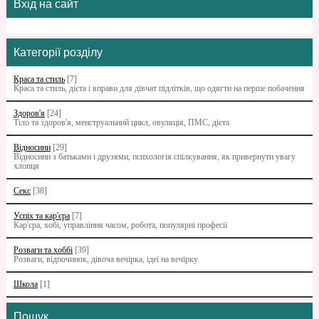
Вхід на сайт
Категорії розділу
Краса та стиль
[7]
Краса та стиль, дієта і вправи для дівчат підлітків, що одягти на перше побачення
Здоров'я
[24]
Тіло та здоров'я, менструальний цикл, овуляція, ПМС, дієта
Відносини
[29]
Відносини з батьками i друзями, психологія спілкування, як привернути увагу
хлопця
Секс
[38]
Успіх та кар'єра
[7]
Кар'єра, хобі, управління часом, робота, популярні професії
Розваги та хоббі
[39]
Розваги, відпочинок, дівоча вечірка, ідеї на вечірку
Школа
[1]
Пошук