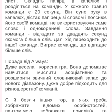
листі. Складіть папірці в капелюх і
розділіться на команди. У кожного гравця
команди є 20 секунд. Він суне руку в
капелюх, дістає папірець зі словом і пояснює
його своїй команді, не використовуючи саме
слово і однокореневі слова. Завдання
команди - відгадати за двадцять секунд
якомога більше слів. Далі хід переходить до
іншої команди. Виграє команда, що відгадає
більше слів.
Порада від Always:
Дуже весела і корисна гра. Вона допомагає
навчитися мислити асоціативно та
розширити звичний словниковий запас до
нового діапазону. Дуже добре підходить для
різношерстної компанії.
Є й безліч інших ігор, в яких треба
зображати відомих особистостей,
пантомімою зображати прислів'я та