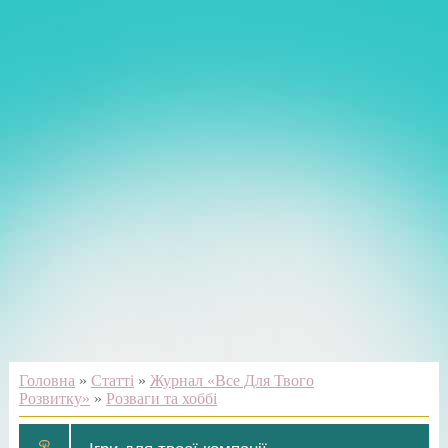
Головна
»
Статті
»
Журнал «Все Для Твого
Розвитку»
»
Розваги та хоббі