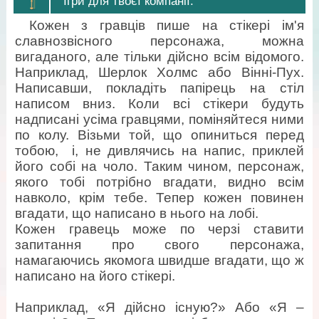
Ігри для твоєї компанії.
Кожен з гравців пише на стікері ім'я
славнозвісного персонажа, можна
вигаданого, але тільки дійсно всім відомого.
Наприклад, Шерлок Холмс або Вінні-Пух.
Написавши, покладіть папірець на стіл
написом вниз. Коли всі стікери будуть
надписані усіма гравцями, поміняйтеся ними
по колу. Візьми той, що опиниться перед
тобою, і, не дивлячись на напис, приклей
його собі на чоло. Таким чином, персонаж,
якого тобі потрібно вгадати, видно всім
навколо, крім тебе. Тепер кожен повинен
вгадати, що написано в нього на лобі.
Кожен гравець може по черзі ставити
запитання про свого перcонажа,
намагаючись якомога швидше вгадати, що ж
написано на його стікері.
Наприклад, «Я дійсно існую?» Або «Я –