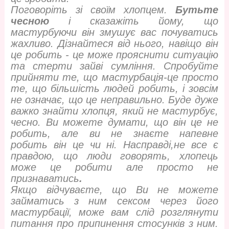
Поговоріть зі своїм хлопцем.
Бутьте
чесною
і сказажіть йому, що
мастурбуючи він змушує вас почуватись
жахливо. Дізнайтеся від нього, навіщо він
це робить - це може прояснити ситуацію
та стерти зайві сумління. Спробуйте
прийняти те, що мастурбація-це просто
те, що більшість людей робить, і зовсім
не означає, що це неправильно. Буде дуже
важко знайти хлопця, який не мастурбує,
чесно. Ви можете думати, що він це не
робить, але ви не знаєте напевне
робить він це чи ні. Насправді,не все є
правдою, що люди говорять, хлопець
може це робити але просто не
признаватись
.
Якщо відчуваєте, що Ви не можете
займатись з ним сексом через його
мастурбації, може вам слід розглянути
питання про припинення стосунків з ним.