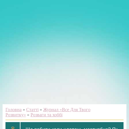
Головна
»
Статті
»
Журнал «Все Для Твого
Розвитку»
»
Розваги та хоббі