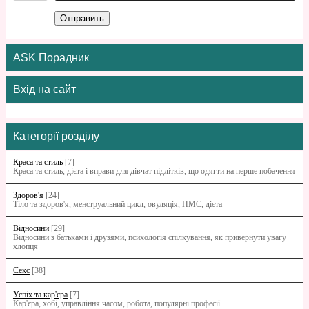
Отправить
ASK Порадник
Вхід на сайт
Категорії розділу
Краса та стиль
[7]
Краса та стиль, дієта і вправи для дівчат підлітків, що одягти на перше побачення
Здоров'я
[24]
Тіло та здоров'я, менструальний цикл, овуляція, ПМС, дієта
Відносини
[29]
Відносини з батьками i друзями, психологія спілкування, як привернути увагу
хлопця
Секс
[38]
Успіх та кар'єра
[7]
Кар'єра, хобі, управління часом, робота, популярні професії