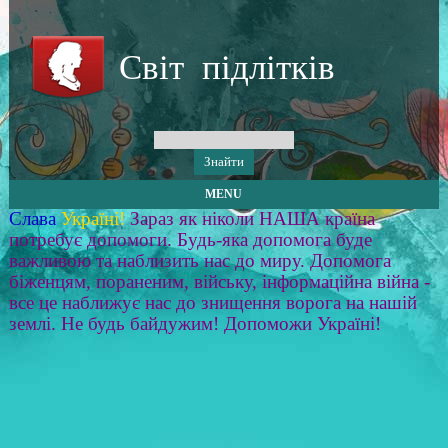
Світ підлітків
MENU
Слава
Україні!
Зараз як ніколи НАША країна
потребує допомоги. Будь-яка допомога буде
важливою та наблизить нас до миру. Допомога
біженцям, пораненим, війську, інформаційна війна -
все це наближує нас до знищення ворога на нашій
землі. Не будь байдужим! Допоможи Україні!