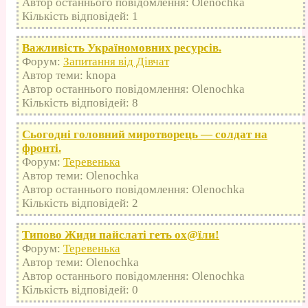
Автор останнього повідомлення: Olenochka
Кількість відповідей: 1
Важливість Україномовних ресурсів.
Форум:
Запитання від Дівчат
Автор теми: knopa
Автор останнього повідомлення: Olenochka
Кількість відповідей: 8
Сьогодні головний миротворець — солдат на
фронті.
Форум:
Теревенька
Автор теми: Olenochka
Автор останнього повідомлення: Olenochka
Кількість відповідей: 2
Типово Жиди пайслаті геть оx@їли!
Форум:
Теревенька
Автор теми: Olenochka
Автор останнього повідомлення: Olenochka
Кількість відповідей: 0