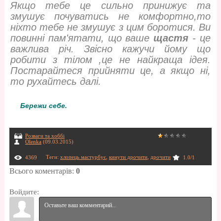
Якщо тебе це сильно принижує та
змушує почуватись не комфортно,то
ніхто тебе не змушує з цим боротися. Ви
повинні пам'ятати, що ваше
щастя
- це
важлива річ. Звісно кажучи йому що
робити з тілом ,це не найкраща ідея.
Постарайтеся прийняти це, а якщо ні,
то рухайтесь далі.
Бережи себе.
Розваги та хоббі
Olenka
(09.03.2015)
Теги
:
хлопець мастурбує
,
кинути дрочити
,
дрочити
4369
1.0
/
1
Всього коментарів
:
0
Войдите: