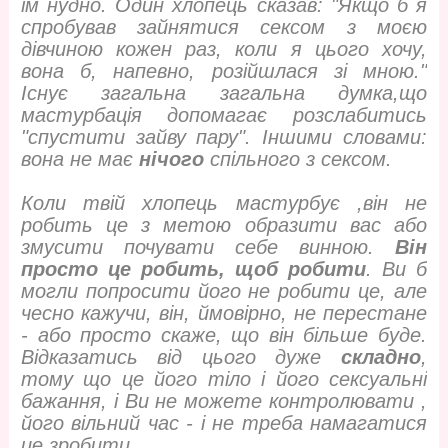
їм нудно. Один хлопець сказав: "Якщо б я
спробував зайнятися сексом з моєю
дівчиною кожен раз, коли я цього хочу,
вона б, напевно, розійшлася зі мною."
Існує загальна загальна думка,що
мастурбація допомагає розслабитись
"спустити зайву пару". Іншими словами:
вона не має
нічого
спільного з сексом.
Коли твій хлопець мастурбує ,він не
робить це з метою образити вас або
змусити почувати себе винною.
Він
просто це робить, щоб робити
. Ви б
могли попросити його не робити це, але
чесно кажучи, він, ймовірно, не перестане
- або просто скаже, що він більше буде.
Відказатись від цього дуже
складно
,
тому що це його тіло і його сексуальні
бажання, і Ви не можете контролювати ,
його вільний час - і не треба намагатися
це зробити.