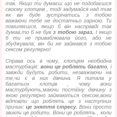
так. Якщо ти думаєш що не подобаєшся
своєму хлопцеві , тоді задумайся над тим
як він буде зустрічатись з тобою
важаючи тебе не достатньо гарною. Ти
помиляєшся, якщо б він насправді так
думав,то б не був
з тобою зараз.
І якщо
б ти не приваблювала його, або не
збуджувала, він би не займався з тобою
сексом регулярно!
Справа ось в чому, хлопцям необхідна
мастурбація:
вони це роблять багато
, і
завжди будуть робити, незважаючи на
те,чи є в них дівчина. Я питала у
багатьох хлопців , чому вони
мастурбують,маючи постійну дівчину з
якою регулярно займаються сексом,вони
відповіли що роблять це з наступних
причин:
це зняття стресу.
Вони просто
звикли це робити. Вони це роблять , коли