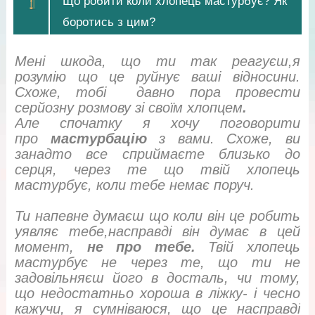
Що робити коли хлопець мастурбує? Як
боротись з цим?
Мені шкода, що ти так реагуєш,я
розумію що це руйнує ваші відносини.
Схоже, тобі давно пора провести
серйозну розмову зі своїм хлопцем
.
Але спочатку я хочу поговорити
про
мастурбацію
з вами. Схоже, ви
занадто все сприймаєте близько до
серця, через те що твій хлопець
мастурбує, коли тебе немає поруч.
Ти напевне думаєш що коли він це робить
уявляє тебе,насправді він думає в цей
момент,
не про тебе.
Твій хлопець
мастурбує не через те, що ти не
задовільняєш його в досталь, чи тому,
що недостатньо хороша в ліжку- і чесно
кажучи, я сумніваюся, що це насправді