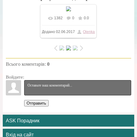
1382
0
0.0
У реальному розмірі
Додано
02.06.2017
Olenka
640x799
/ 110.5Kb
Всього коментарів
:
0
Войдите:
Отправить
ASK Порадник
Вхід на сайт