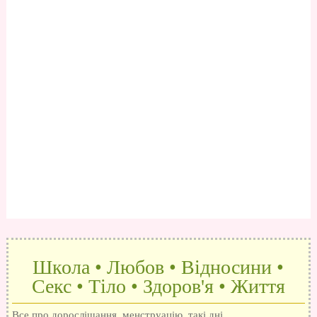
Школа • Любов • Відносини •
Секс • Тіло • Здоров'я • Життя
Все про дорослішання, менструацію, такі дні,