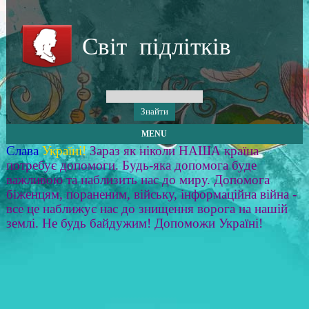
Світ підлітків
MENU
Слава
Україні!
Зараз як ніколи НАША країна
потребує допомоги. Будь-яка допомога буде
важливою та наблизить нас до миру. Допомога
біженцям, пораненим, війську, інформаційна війна -
все це наближує нас до знищення ворога на нашій
землі. Не будь байдужим! Допоможи Україні!