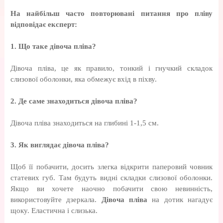
На найбільш часто повторювані питання про пліву
відповідає експерт:
1. Що таке дівоча пліва?
Дівоча пліва, це як правило, тонкий і гнучкий складок
слизової оболонки, яка обмежує вхід в піхву.
2. Де саме знаходиться дівоча пліва?
Дівоча пліва знаходиться на глибині 1-1,5 см.
3. Як виглядає дівоча пліва?
Щоб її побачити, досить злегка відкрити паперовий човник
статевих губ. Там будуть видні складки слизової оболонки.
Якщо ви хочете наочно побачити свою невинність,
використовуйте дзеркала.
Дівоча пліва
на дотик нагадує
щоку. Еластична і слизька.