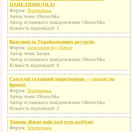
ПАНЕЛЯМИ (OLX)
Форум:
Теревенька
Автор теми: Olenochka
Автор останнього повідомлення: Olenochka
Кількість відповідей: 1
Важливість Україномовних ресурсів.
Форум:
Запитання від Дівчат
Автор теми: knopa
Автор останнього повідомлення: Olenochka
Кількість відповідей: 8
Сьогодні головний миротворець — солдат на
фронті.
Форум:
Теревенька
Автор теми: Olenochka
Автор останнього повідомлення: Olenochka
Кількість відповідей: 2
Типово Жиди пайслаті геть оx@їли!
Форум:
Теревенька