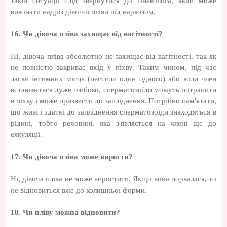
такій ситуації слід звернутися до гінеколога, який може
виконати надріз дівочої пліви під наркозом.
16. Чи дівоча пліва захищає від вагітності?
Ні, дівоча пліва абсолютно не захищає від вагітності, так як
не повністю закриває вхід у піхву. Таким чином, під час
ласки інтимних місць (пестили один одного) або коли член
вставляється дуже глибоко, сперматозоїди можуть потрапити
в піхву і може призвести до запліднення. Потрібно пам'ятати,
що живі і здатні до запліднення сперматозоїди знаходяться в
рідині, тобто речовині, яка з'являється на члені ще до
еякуляції.
17. Чи дівоча пліва може вирости?
Ні, дівоча пліва не може виростити. Якщо вона порвалася, то
не відновиться вже до колишньої форми.
18. Чи пліву можна відновити?