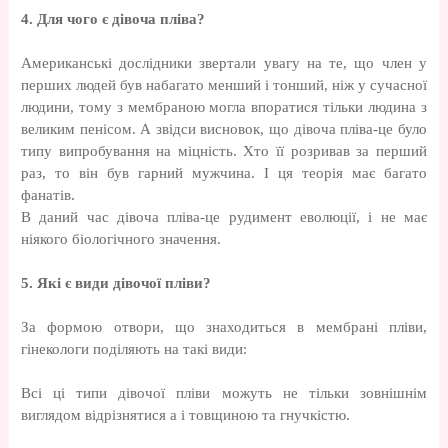
4. Для чого є дівоча пліва?
Американські дослідники звертали увагу на те, що член у
перших людей був набагато менший і тонший, ніж у сучасної
людини, тому з мембраною могла впоратися тільки людина з
великим пенісом. А звідси висновок, що дівоча пліва-це було
типу випробування на міцність. Хто її розривав за перший
раз, то він був гарний мужчина. І ця теорія має багато
фанатів.
В даний час дівоча пліва-це рудимент еволюції, і не має
ніякого біологічного значення.
5. Які є види дівочої пліви?
За формою отвори, що знаходиться в мембрані пліви,
гінекологи поділяють на такі види:
Всі ці типи дівочої пліви можуть не тільки зовнішнім
виглядом відрізнятися а і товщиною та гнучкістю.