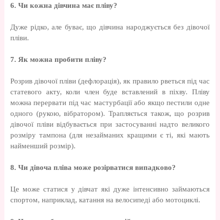
6. Чи кожна дівчина має пліву?
Дуже рідко, але буває, що дівчина народжується без дівочої
пліви.
7. Як можна пробити пліву?
Розрив дівочої пліви (дефлорація), як правило рветься під час
статевого акту, коли член буде вставлений в піхву. Пліву
можна перервати під час мастурбації або якщо пестили одне
одного (рукою, вібратором). Трапляється також, що розрив
дівочої пліви відбувається при застосуванні надто великого
розміру тампона (для незайманих кращими є ті, які мають
найменший розмір).
8. Чи дівоча пліва може розірватися випадково?
Це може статися у дівчат які дуже інтенсивно займаються
спортом, наприклад, катання на велосипеді або мотоциклі.