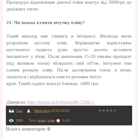
Процедура відновлення дівочої пліви коштує від 5000грн до
декількох тисяч.
21. Чи можна купити штучну пліву?
Такий винахід вже з'явився в інтернеті. Японські вчені
розробили штучну пліву. Керівництво користувача
еротичного гаджета дуже проста: досить вставити
імплантант у піхву. Після закінчення 15-20 хвилин препарат
(під впливом тепла) збільшить свій об"єм, імітуючи тим
самим реальну пліву. Після засовування члена в піхву,
лопається і відбувається плисти речовин імітує
кров. Такий гаджет коштує близько. 1800 грн.
Джерело
:
http://knopa.info/forum/88-5508-1
Секс
Olenochka
(24.04.2018)
Теги
:
целка
,
пліва
1888
0.0
/
0
Всього коментарів
:
0