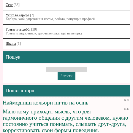
Секс
[38]
Успіх та кар'єра
[7]
Кар'єра, хобі, управління часом, робота, популярні професії
Розваги та хоббі
[39]
Розваги, відпочинок, дівоча вечірка, ідеї на вечірку
Школа
[1]
Пошук
Пошлі історії