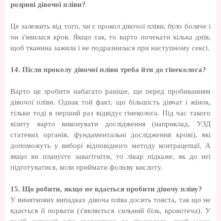
розриві дівочої пліви?
Це залежить від того, чи є прокол дівочої пліви, було боляче і
чи з'явилася кров. Якщо так, то варто почекати кілька днів,
щоб тканина зажила і не подразнилася при наступному сексі.
14. Після проколу дівочої пліви треба йти до гінеколога?
Варто це зробити набагато раніше, ще перед пробиванням
дівочої пліви. Однак той факт, що більшість дівчат і жінок,
тільки тоді в перший раз відвідує гінеколога. Під час такого
візиту варто виконувати дослідження (наприклад, УЗД
статевих органів, фундаментальні дослідження крові), які
допоможуть у виборі відповідного методу контрацепції. А
якщо ви плануєте завагітніти, то лікар підкаже, як до неї
підготуватися, коли приймати фолієву кислоту.
15. Що робити, якщо не вдається пробити дівочу пліву?
У виняткових випадках дівоча пліва досить товста, так що не
вдається її порвати (з'являється сильний біль, кровотеча). У