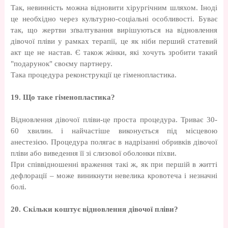
Так, невинність можна відновити хірургічним шляхом. Іноді
це необхідно через культурно-соціальні особливості. Буває
так, що жертви зґвалтування вирішуються на відновлення
дівочої пліви у рамках терапії, це як ніби перший статевий
акт ще не настав. Є також жінки, які хочуть зробити такий
"подарунок" своєму партнеру.
Така процедура реконструкції це гіменопластика.
19. Що таке гіменопластика?
Відновлення дівочої пліви-це проста процедура. Триває 30-
60 хвилин. і найчастіше виконується під місцевою
анестезією. Процедура полягає в надрізанні обривків дівочої
пліви або виведення її зі слизової оболонки піхви.
При співвідношенні враження такі ж, як при першій в житті
дефлорації – може виникнути невелика кровотеча і незначні
болі.
20. Скільки коштує відновлення дівочої пліви?