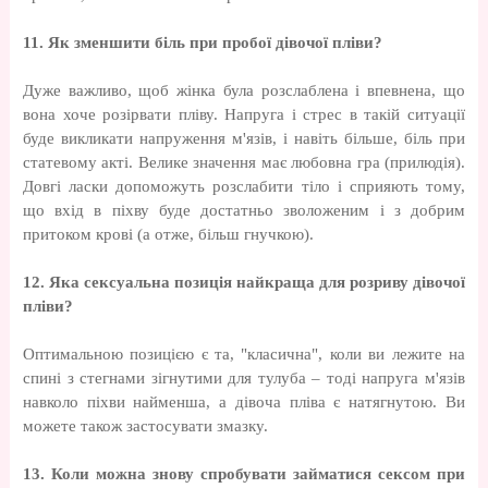
11. Як зменшити біль при пробої дівочої пліви?
Дуже важливо, щоб жінка була розслаблена і впевнена, що
вона хоче розірвати пліву. Напруга і стрес в такій ситуації
буде викликати напруження м'язів, і навіть більше, біль при
статевому акті. Велике значення має любовна гра (прилюдія).
Довгі ласки допоможуть розслабити тіло і сприяють тому,
що вхід в піхву буде достатньо зволоженим і з добрим
притоком крові (а отже, більш гнучкою).
12. Яка сексуальна позиція найкраща для розриву дівочої
пліви?
Оптимальною позицією є та, "класична", коли ви лежите на
спині з стегнами зігнутими для тулуба – тоді напруга м'язів
навколо піхви найменша, а дівоча пліва є натягнутою. Ви
можете також застосувати змазку.
13. Коли можна знову спробувати займатися сексом при