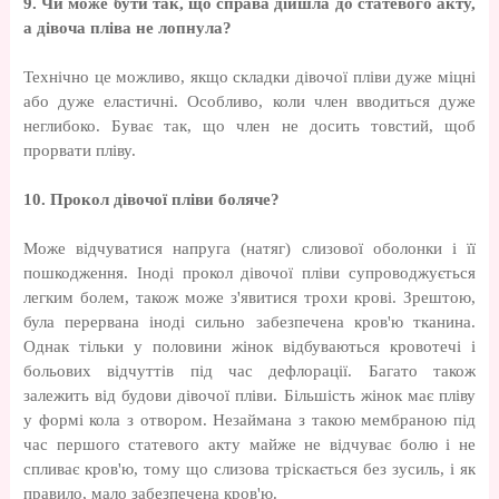
9. Чи може бути так, що справа дійшла до статевого акту,
а дівоча пліва не лопнула?
Технічно це можливо, якщо складки дівочої пліви дуже міцні
або дуже еластичні. Особливо, коли член вводиться дуже
неглибоко. Буває так, що член не досить товстий, щоб
прорвати пліву.
10. Прокол дівочої пліви боляче?
Може відчуватися напруга (натяг) слизової оболонки і її
пошкодження. Іноді прокол дівочої пліви супроводжується
легким болем, також може з'явитися трохи крові. Зрештою,
була перервана іноді сильно забезпечена кров'ю тканина.
Однак тільки у половини жінок відбуваються кровотечі і
больових відчуттів під час дефлорації. Багато також
залежить від будови дівочої пліви. Більшість жінок має пліву
у формі кола з отвором. Незаймана з такою мембраною під
час першого статевого акту майже не відчуває болю і не
спливає кров'ю, тому що слизова тріскається без зусиль, і як
правило, мало забезпечена кров'ю.