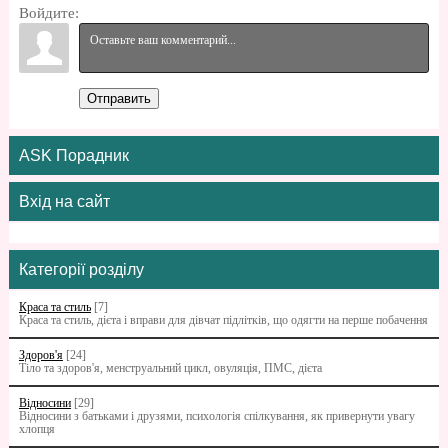
Войдите:
Отправить
ASK Порадник
Вхід на сайт
Категорії розділу
Краса та стиль
[7]
Краса та стиль, дієта і вправи для дівчат підлітків, що одягти на перше побачення
Здоров'я
[24]
Тіло та здоров'я, менструальний цикл, овуляція, ПМС, дієта
Відносини
[29]
Відносини з батьками i друзями, психологія спілкування, як привернути увагу
хлопця