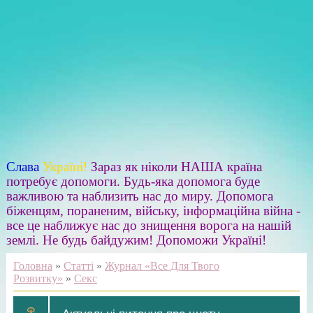
Слава
Україні!
Зараз як ніколи НАША країна
потребує допомоги. Будь-яка допомога буде
важливою та наблизить нас до миру. Допомога
біженцям, пораненим, війську, інформаційна війна -
все це наближує нас до знищення ворога на нашій
землі. Не будь байдужим! Допоможи Україні!
Головна
»
Статті
»
Журнал «Все Для Твого
Розвитку»
»
Секс