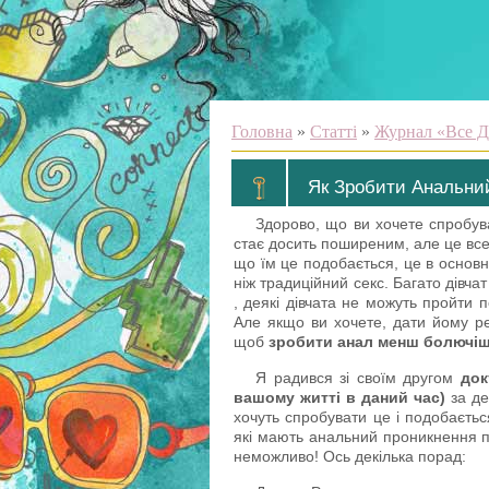
Головна
»
Статті
»
Журнал «Все Д
Як Зробити Анальн
Здорово, що ви хочете спробу
стає досить поширеним, але це все
що їм це подобається, це в основн
ніж традиційний секс. Багато дівча
, деякі дівчата не можуть пройти п
Але якщо ви хочете, дати йому ре
щоб
зробити анал менш болючі
Я радився зі своїм другом
док
вашому житті в даний час)
за де
хочуть спробувати це і подобається
які мають анальний проникнення п
неможливо! Ось декілька порад: