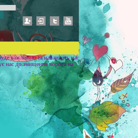
уде важливою та наблизить нас
ує нас до знищення ворога на