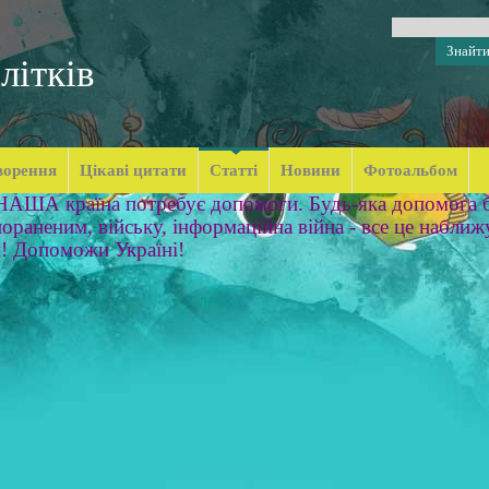
літків
ворення
Цікаві цитати
Статті
Новини
Фотоальбом
 НАША країна потребує допомоги. Будь-яка допомога б
ораненим, війську, інформаційна війна - все це наближ
м! Допоможи Україні!