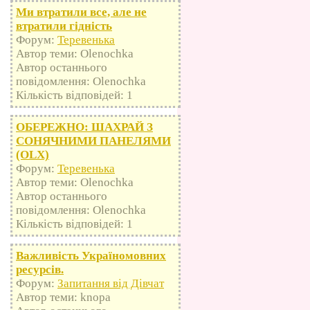
Ми втратили все, але не
втратили гідність
Форум:
Теревенька
Автор теми: Olenochka
Автор останнього
повідомлення: Olenochka
Кількість відповідей: 1
ОБЕРЕЖНО: ШАХРАЙ З
СОНЯЧНИМИ ПАНЕЛЯМИ
(OLX)
Форум:
Теревенька
Автор теми: Olenochka
Автор останнього
повідомлення: Olenochka
Кількість відповідей: 1
Важливість Україномовних
ресурсів.
Форум:
Запитання від Дівчат
Автор теми: knopa