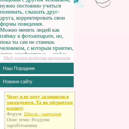
Щоб додати необхідна авторизація
Наш Порадник
Новини сайту
Чому я не хочу залишитися
закордоном. Та як мігрантам
влашту
Форум:
Школа - навчання
Опис теми: Роздуми
заробітчанина