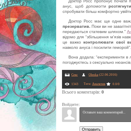
Доктор Росс пропонує почати п
анус, щоб допомогти
розтягнут
спробувати більш комфортно увійт
Доктор Росс має ще одне важл
презерватив.
Поки ви не завагітні
передаються статевим шляхом."
А
відомо для “збільшення м'язів навк
це важко
контролювати свої в
навколо ануса і посилити геморой".
Вона додала: “експерименти в л
погоджуєтесь з сексуально нюансів,
Секс
Olenka
(22.06.2016)
Теги
:
Анальчик
1343
0.0
/
0
Всього коментарів
:
0
Войдите:
Отправить