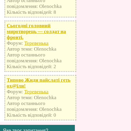
Автор останнього
повідомлення: Olenochka
Кількість відповідей: 8
Сьогодні головний
миротворець — солдат на
фронті.
Форум:
Теревенька
Автор теми: Olenochka
Автор останнього
повідомлення: Olenochka
Кількість відповідей: 2
Типово Жиди пайслаті геть
оx@їли!
Форум:
Теревенька
Автор теми: Olenochka
Автор останнього
повідомлення: Olenochka
Кількість відповідей: 0
Яке твоє запитання?