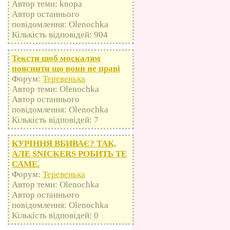
Автор теми: knopa
Автор останнього
повідомлення: Olenochka
Кількість відповідей: 904
Тексти щоб москалям
пояснити що вони не праві
Форум:
Теревенька
Автор теми: Olenochka
Автор останнього
повідомлення: Olenochka
Кількість відповідей: 7
КУРІННЯ ВБИВАЄ? ТАК,
АЛЕ SNICKERS РОБИТЬ ТЕ
САМЕ.
Форум:
Теревенька
Автор теми: Olenochka
Автор останнього
повідомлення: Olenochka
Кількість відповідей: 0