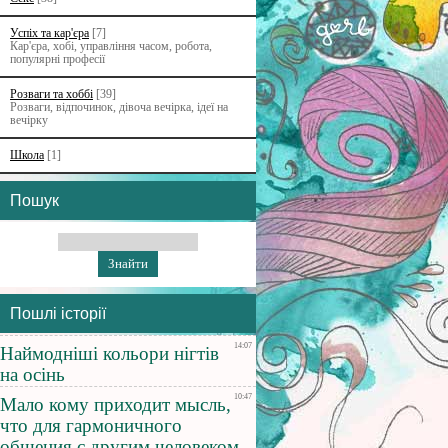
Успіх та кар'єра
[7]
Кар'єра, хобі, управління часом, робота,
популярні професії
Розваги та хоббі
[39]
Розваги, відпочинок, дівоча вечірка, ідеї на
вечірку
Школа
[1]
Пошук
Пошлі історії