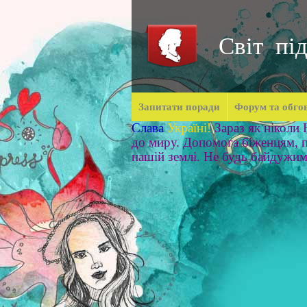
Світ під
Запитати поради
Форум та обго
Слава
Україні!
Зараз як ніколи
до миру. Допомога біженцям, п
нашій землі. Не будь байдужи