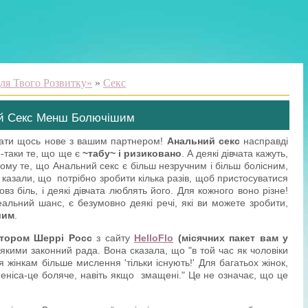
ля Твого Розвитку»
»
Секс
ий Секс Менш Болючішим
вати щось нове з вашим партнером!
Анальний секс
насправді
-таки те, що ще є
~табу~ і ризиковано
. А деякі дівчата кажуть,
ому те, що Анальний секс є більш незручним і більш болісним,
т казали, що потрібно зробити кілька разів, щоб пристосуватися
овз біль, і деякі дівчата люблять його. Для кожного воно різне!
альний шанс, є безумовно деякі речі, які ви можете зробити,
шим
.
тором Шеррі Росс
з сайту
HelloFlo
(місячних пакет вам у
якими законний рада. Вона сказала, що "в той час як чоловіки
 жінкам більше мислення 'тільки існують!' Для багатьох жінок,
еніса-це боляче, навіть якщо змащені." Це не означає, що це