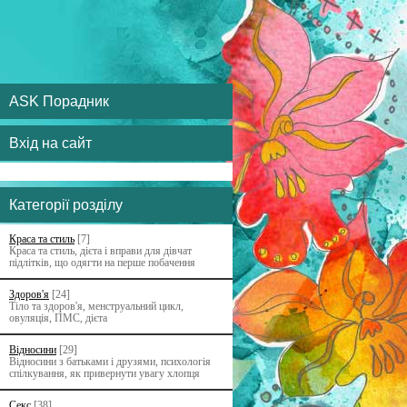
ASK Порадник
Вхід на сайт
Категорії розділу
Краса та стиль
[7]
Краса та стиль, дієта і вправи для дівчат
підлітків, що одягти на перше побачення
Здоров'я
[24]
Тіло та здоров'я, менструальний цикл,
овуляція, ПМС, дієта
Відносини
[29]
Відносини з батьками i друзями, психологія
спілкування, як привернути увагу хлопця
Секс
[38]