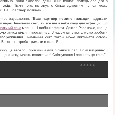
овільно. Вона сказала: “деякі жінки пхають палець або два в
и вхід
. Після того, як анус є більш відкритим пеніса може
и". Ваш партнер повинен.
иве зауваження: “
Ваш партнер повинен завжди надягати
ти через Анальний секс, ви все ще в небезпеці для інфекцій, що
нальний секс
має і інші побічні ефекти. Доктор Росс каже, що це
оло ануса вільні і простягнув. З часом ця втрата може зробити
ипорожнення
. Анальний секс також може викликати сльози
 Всього-то треба тримати в голові!
іжку це весело і приємним для більшості пар. Поки ви
зручно
і
 що я кажу, мають велике час! Спілкування і чесність-це ключ".