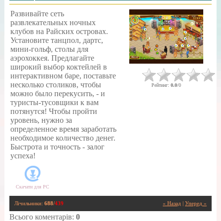
Развивайте сеть
развлекательных ночных
клубов на Райских островах.
Установите танцпол, дартс,
мини-гольф, столы для
аэрохоккея. Предлагайте
широкий выбор коктейлей в
интерактивном баре, поставьте
несколько столиков, чтобы
Рейтинг
:
0.0
/
0
можно было перекусить, - и
туристы-тусовщики к вам
потянутся! Чтобы пройти
уровень, нужно за
определенное время заработать
необходимое количество денег.
Быстрота и точность - залог
успеха!
Скачати для
PC
Лічильники
:
688
/
439
« Назад
|
Уперед »
Всього коментарів
:
0