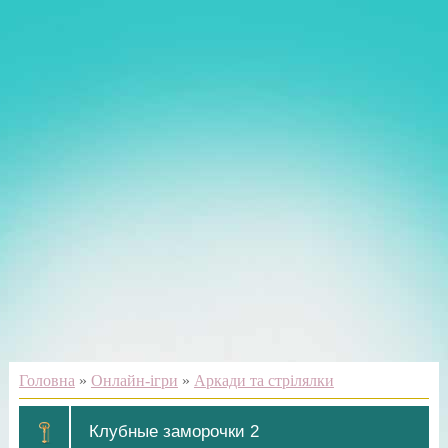
Головна
»
Онлайн-ігри
»
Аркади та стрілялки
Клубные заморочки 2