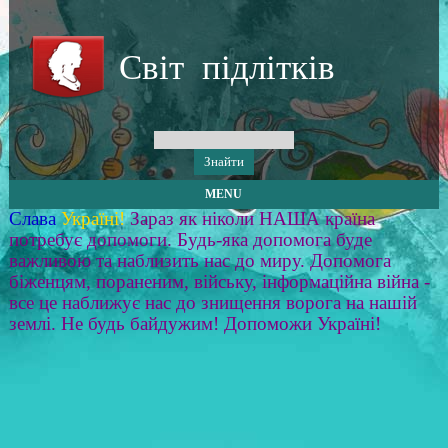
Світ підлітків
MENU
Слава
Україні!
Зараз як ніколи НАША країна
потребує допомоги. Будь-яка допомога буде
важливою та наблизить нас до миру. Допомога
біженцям, пораненим, війську, інформаційна війна -
все це наближує нас до знищення ворога на нашій
землі. Не будь байдужим! Допоможи Україні!