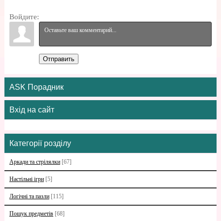
Войдите:
Отправить
ASK Порадник
Вхід на сайт
Категорії розділу
Аркади та стрілялки
[67]
Настільні ігри
[5]
Логічні та пазли
[115]
Пошук предметів
[68]