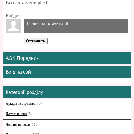
Всього коментарів
:
0
Войдите:
Отправить
ASK Порадник
Вхід на сайт
Категорії розділу
Аркади та стрілялки
[67]
Настільні ігри
[5]
Логічні та пазли
[115]