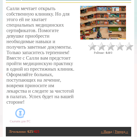
Салли мечтает открыть
собственную клинику. Но для
этого ей не хватает
специальных медицинских
сертификатов. Помогите
девушке приобрести
необходимые навыки и
получить заветные документы.
Только запаситесь терпением!
Рейтинг
:
0.0
/
0
Вместе с Салли вам предстоит
пройти медицинскую практику
в одной из престижных клиник.
Оформляйте больных,
поступающих на лечение,
вовремя приносите им
лекарства и следите за чистотой
в палатах. Успех будет на вашей
стороне!
Скачати для
PC
Лічильники
:
625
/
425
« Назад
|
Уперед »