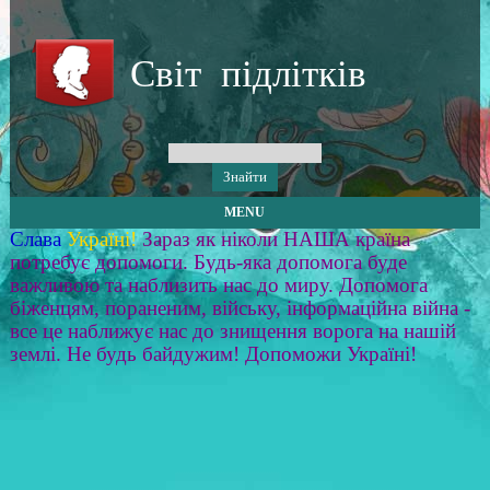
Світ підлітків
MENU
Слава
Україні!
Зараз як ніколи НАША країна
потребує допомоги. Будь-яка допомога буде
важливою та наблизить нас до миру. Допомога
біженцям, пораненим, війську, інформаційна війна -
все це наближує нас до знищення ворога на нашій
землі. Не будь байдужим! Допоможи Україні!