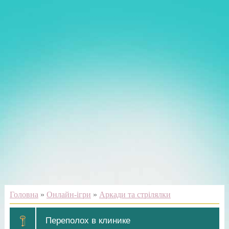
Головна
»
Онлайн-ігри
»
Аркади та стрілялки
Переполох в клинике