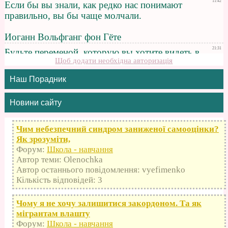
Щоб додати необхідна авторизація
Наш Порадник
Новини сайту
Чим небезпечний синдром заниженої самооцінки?
Як зрозуміти,
Форум:
Школа - навчання
Автор теми: Olenochka
Автор останнього повідомлення: vyefimenko
Кількість відповідей: 3
Чому я не хочу залишитися закордоном. Та як
мігрантам влашту
Форум:
Школа - навчання