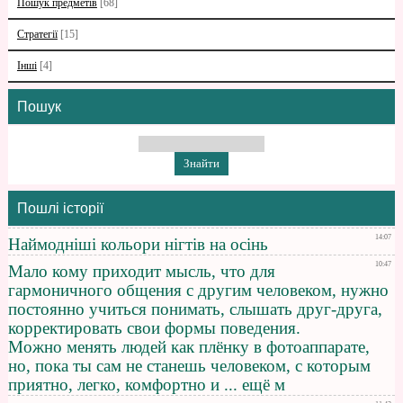
Пошук предметів
[68]
Стратегії
[15]
Інші
[4]
Пошук
Пошлі історії