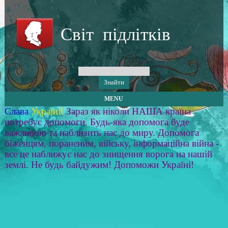
Світ підлітків
MENU
Слава
Україні!
Зараз як ніколи НАША країна
потребує допомоги. Будь-яка допомога буде
важливою та наблизить нас до миру. Допомога
біженцям, пораненим, війську, інформаційна війна -
все це наближує нас до знищення ворога на нашій
землі. Не будь байдужим! Допоможи Україні!