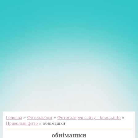
Головна
»
Фотоальбом
»
Фотогалерея сайту - knopa.info
»
Прикольні фото
» обнімашки
обнімашки