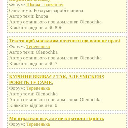
Форум:
Школа - навчання
Опис теми: Роздуми заробітчанина
Автор теми: knopa
Автор останнього повідомлення: Olenochka
Кількість відповідей: 896
Тексти щоб москалям пояснити що вони не праві
Форум:
Теревенька
Автор теми: Olenochka
Автор останнього повідомлення: Olenochka
Кількість відповідей: 7
КУРІННЯ ВБИВАЄ? ТАК, АЛЕ SNICKERS
РОБИТЬ ТЕ САМЕ.
Форум:
Теревенька
Автор теми: Olenochka
Автор останнього повідомлення: Olenochka
Кількість відповідей: 0
Ми втратили все, але не втратили гідність
Форум:
Теревенька