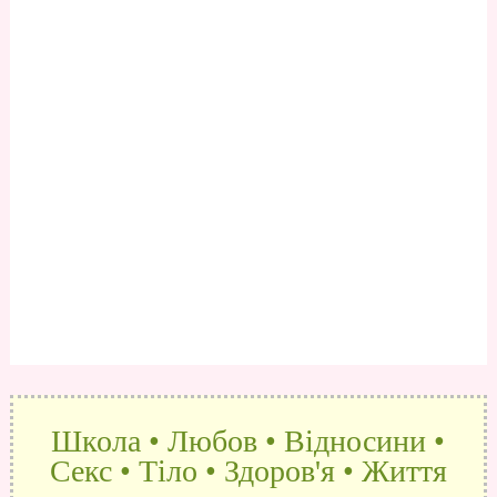
Школа • Любов • Відносини •
Секс • Тіло • Здоров'я • Життя