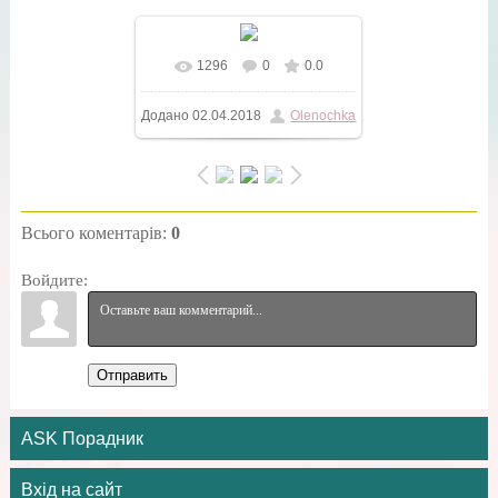
1296
0
0.0
У реальному розмірі
Додано
02.04.2018
Olenochka
1096x1080
/ 159.4Kb
Всього коментарів
:
0
Войдите:
Отправить
ASK Порадник
Вхід на сайт