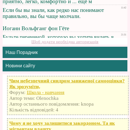
Щоб додати необхідна авторизація
Наш Порадник
Новини сайту
Чим небезпечний синдром заниженої самооцінки?
Як зрозуміти,
Форум:
Школа - навчання
Автор теми: Olenochka
Автор останнього повідомлення: knopa
Кількість відповідей: 4
Чому я не хочу залишитися закордоном. Та як
мігрантам влашту