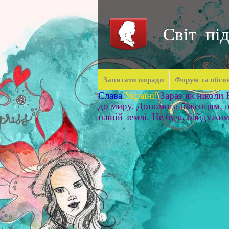
Світ під
Запитати поради
Форум та обго
Слава
Україні!
Зараз як ніколи
до миру. Допомога біженцям, п
нашій землі. Не будь байдужи