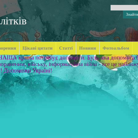
літків
ворення
Цікаві цитати
Статті
Новини
Фотоальбом
 НАША країна потребує допомоги. Будь-яка допомога б
ораненим, війську, інформаційна війна - все це наближ
м! Допоможи Україні!