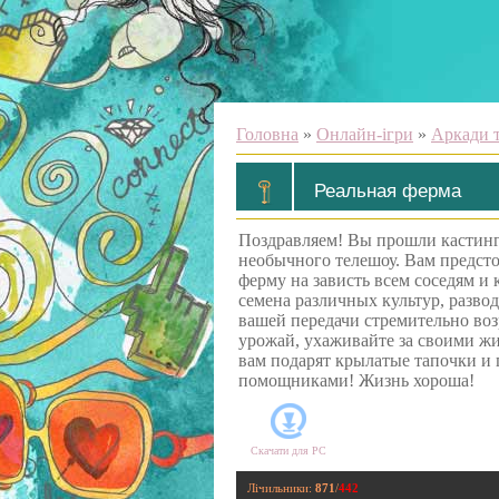
Головна
»
Онлайн-ігри
»
Аркади т
Реальная ферма
Поздравляем! Вы прошли кастинг 
необычного телешоу. Вам предст
ферму на зависть всем соседям и
семена различных культур, развод
вашей передачи стремительно воз
урожай, ухаживайте за своими ж
вам подарят крылатые тапочки и 
помощниками! Жизнь хороша!
Скачати для
PC
Лічильники
:
871
/
442