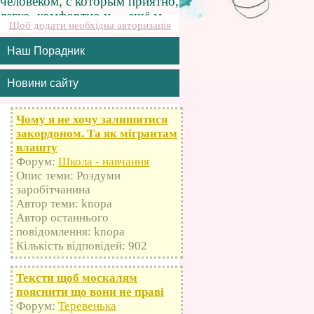
Щоб додати необхідна авторизація
Наш Порадник
Новини сайту
Чому я не хочу залишитися
закордоном. Та як мігрантам
влашту
Форум:
Школа - навчання
Опис теми: Роздуми
заробітчанина
Автор теми: knopa
Автор останнього
повідомлення: knopa
Кількість відповідей: 902
Тексти щоб москалям
пояснити що вони не праві
Форум:
Теревенька