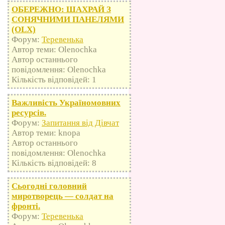
ОБЕРЕЖНО: ШАХРАЙ З
СОНЯЧНИМИ ПАНЕЛЯМИ
(OLX)
Форум:
Теревенька
Автор теми: Olenochka
Автор останнього
повідомлення: Olenochka
Кількість відповідей: 1
Важливість Україномовних
ресурсів.
Форум:
Запитання від Дівчат
Автор теми: knopa
Автор останнього
повідомлення: Olenochka
Кількість відповідей: 8
Сьогодні головний
миротворець — солдат на
фронті.
Форум:
Теревенька