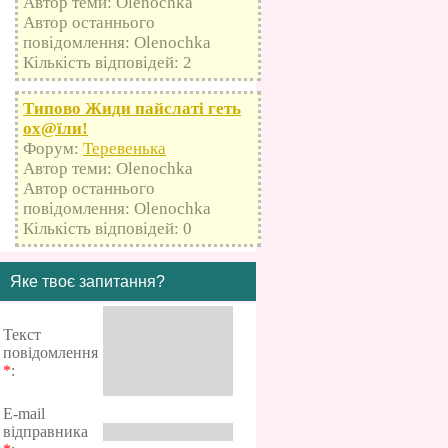
Автор теми: Olenochka
Автор останнього
повідомлення: Olenochka
Кількість відповідей: 2
Типово Жиди пайслаті геть
оx@їли!
Форум:
Теревенька
Автор теми: Olenochka
Автор останнього
повідомлення: Olenochka
Кількість відповідей: 0
Яке твоє запитання?
Текст
повідомлення
*
:
E-mail
відправника