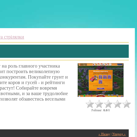
а стрілялки
на роль главного участника
оит построить великолепную
 конкурентам. Покупайте грунт и
ите коров и гусей - и рейтинги
растут! Собирайте вовремя
ивотными, и за ваше трудолюбие
позволят обзавестись веселыми
Рейтинг
:
0.0
/
0
« Назад
|
Уперед »