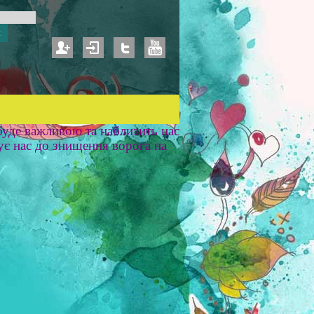
уде важливою та наблизить нас
ує нас до знищення ворога на