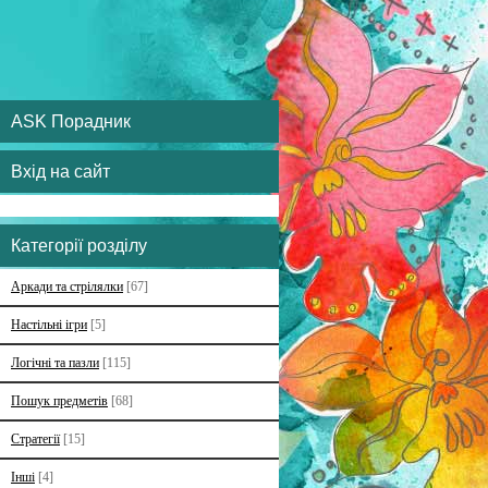
ASK Порадник
Вхід на сайт
Категорії розділу
Аркади та стрілялки
[67]
Настільні ігри
[5]
Логічні та пазли
[115]
Пошук предметів
[68]
Стратегії
[15]
Інші
[4]