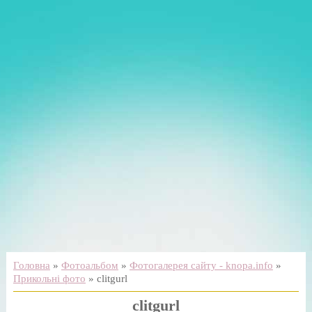
Головна
»
Фотоальбом
»
Фотогалерея сайту - knopa.info
»
Прикольні фото
» clitgurl
clitgurl