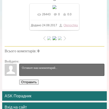
26443
0
0.0
У реальному розмірі
Додано
24.08.2017
Olenochka
600x399
/ 32.3Kb
Всього коментарів
:
0
Войдите:
Отправить
ASK Порадник
Вхід на сайт