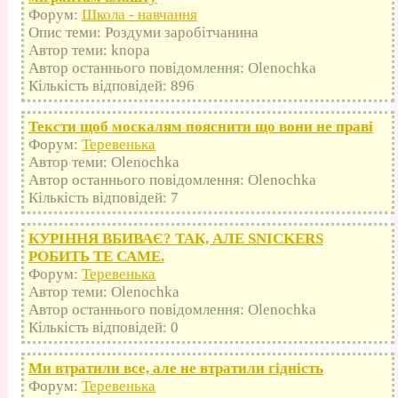
Форум:
Школа - навчання
Опис теми: Роздуми заробітчанина
Автор теми: knopa
Автор останнього повідомлення: Olenochka
Кількість відповідей: 896
Тексти щоб москалям пояснити що вони не праві
Форум:
Теревенька
Автор теми: Olenochka
Автор останнього повідомлення: Olenochka
Кількість відповідей: 7
КУРІННЯ ВБИВАЄ? ТАК, АЛЕ SNICKERS
РОБИТЬ ТЕ САМЕ.
Форум:
Теревенька
Автор теми: Olenochka
Автор останнього повідомлення: Olenochka
Кількість відповідей: 0
Ми втратили все, але не втратили гідність
Форум:
Теревенька