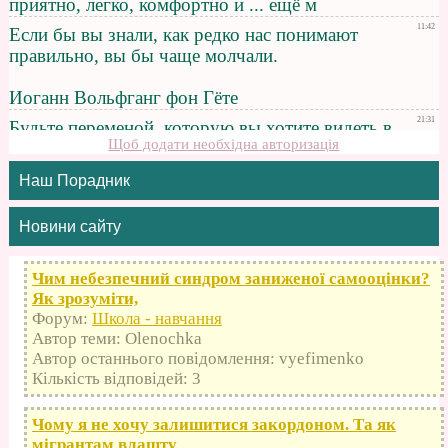
Щоб додати необхідна авторизація
Наш Порадник
Новини сайту
Чим небезпечний синдром заниженої самооцінки?
Як зрозуміти,
Форум:
Школа - навчання
Автор теми: Olenochka
Автор останнього повідомлення: vyefimenko
Кількість відповідей: 3
Чому я не хочу залишитися закордоном. Та як
мігрантам влашту