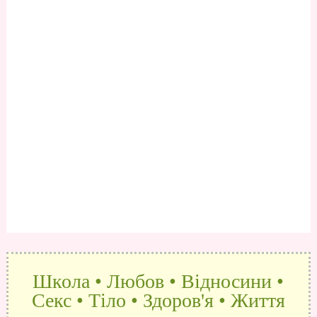
Школа • Любов • Відносини •
Секс • Тіло • Здоров'я • Життя