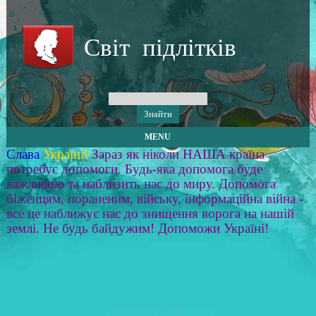
Світ підлітків
MENU
Слава
Україні!
Зараз як ніколи НАША країна
потребує допомоги. Будь-яка допомога буде
важливою та наблизить нас до миру. Допомога
біженцям, пораненим, війську, інформаційна війна -
все це наближує нас до знищення ворога на нашій
землі. Не будь байдужим! Допоможи Україні!