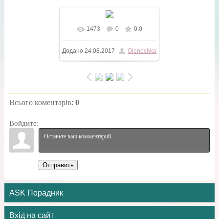
1473
0
0.0
Додано
24.08.2017
Olenochka
Всього коментарів
:
0
Войдите:
Отправить
ASK Порадник
Вхід на сайт