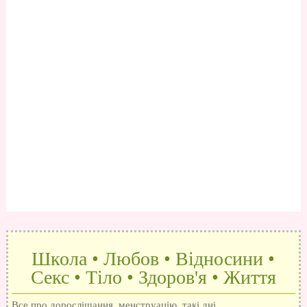
Школа • Любов • Відносини •
Секс • Тіло • Здоров'я • Життя
Все про дорослішання, менструацію, такі дні,