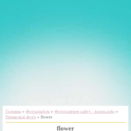
Головна
»
Фотоальбом
»
Фотогалерея сайту - knopa.info
»
Прикольні фото
» flower
flower