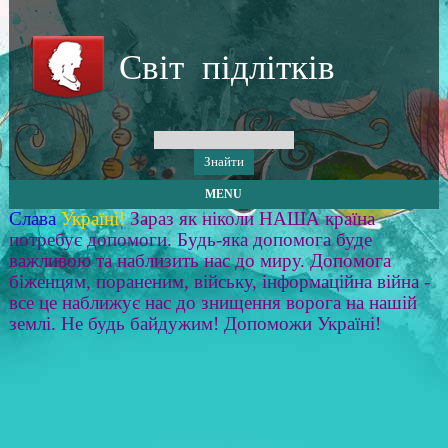
Світ підлітків
MENU
Слава
Україні!
Зараз як ніколи НАША країна
потребує допомоги. Будь-яка допомога буде
важливою та наблизить нас до миру. Допомога
біженцям, пораненим, війську, інформаційна війна -
все це наближує нас до знищення ворога на нашій
землі. Не будь байдужим! Допоможи Україні!