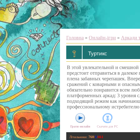
Головна
»
Онлайн-ігри
»
Аркади т
Туртикс
В этой увлекательной и смешной
предстоит отправиться в далекое
плена забавных черепашек. Впер
сражений с коварными и опасным
обязательно понравится всем лю
платформенных аркад: 3 уровня 
подходящий режим как начинающе
профессиональному истребителю
Грати онлайн
Скачати для
PC
Лічильники
:
760
/
1
/
461