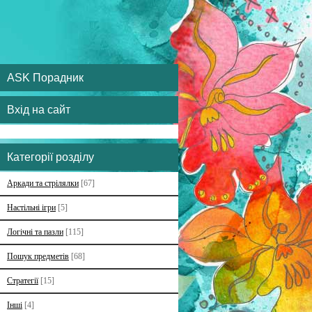
ASK Порадник
Вхід на сайт
Категорії розділу
Аркади та стрілялки
[67]
Настільні ігри
[5]
Логічні та пазли
[115]
Пошук предметів
[68]
Стратегії
[15]
Інші
[4]