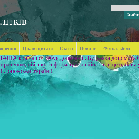
літків
ворення
Цікаві цитати
Статті
Новини
Фотоальбом
 НАША країна потребує допомоги. Будь-яка допомога б
ораненим, війську, інформаційна війна - все це наближ
м! Допоможи Україні!