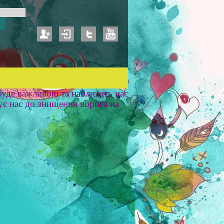
уде важливою та наблизить нас
ує нас до знищення ворога на