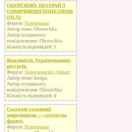
ОБЕРЕЖНО: ШАХРАЙ З
СОНЯЧНИМИ ПАНЕЛЯМИ
(OLX)
Форум:
Теревенька
Автор теми: Olenochka
Автор останнього
повідомлення: Olenochka
Кількість відповідей: 1
Важливість Україномовних
ресурсів.
Форум:
Запитання від Дівчат
Автор теми: knopa
Автор останнього
повідомлення: Olenochka
Кількість відповідей: 8
Сьогодні головний
миротворець — солдат на
фронті.
Форум:
Теревенька