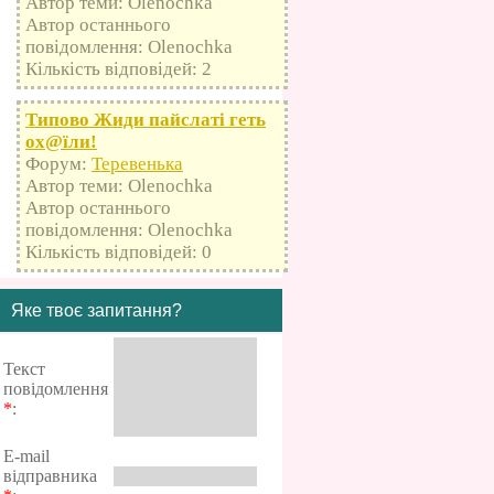
Автор теми: Olenochka
Автор останнього
повідомлення: Olenochka
Кількість відповідей: 2
Типово Жиди пайслаті геть
оx@їли!
Форум:
Теревенька
Автор теми: Olenochka
Автор останнього
повідомлення: Olenochka
Кількість відповідей: 0
Яке твоє запитання?
Текст
повідомлення
*
:
E-mail
відправника