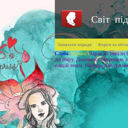
Світ під
Запитати поради
Форум та обго
Слава
Україні!
Зараз як ніколи
до миру. Допомога біженцям, п
нашій землі. Не будь байдужи