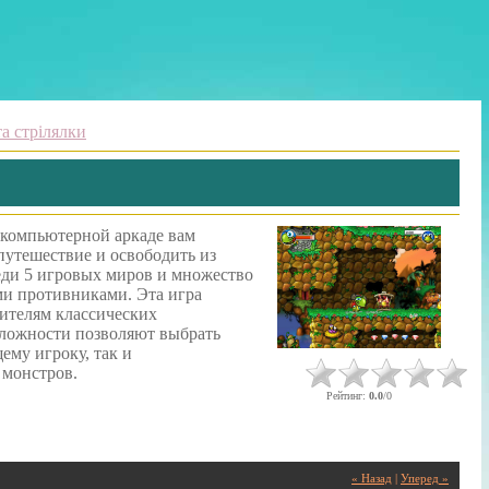
а стрілялки
 компьютерной аркаде вам
 путешествие и освободить из
еди 5 игровых миров и множество
и противниками. Эта игра
бителям классических
сложности позволяют выбрать
му игроку, так и
 монстров.
Рейтинг
:
0.0
/
0
« Назад
|
Уперед »