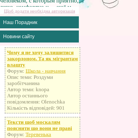
Щоб додати необхідна авторизація
Наш Порадник
Новини сайту
Чому я не хочу залишитися
закордоном. Та як мігрантам
влашту
Форум:
Школа - навчання
Опис теми: Роздуми
заробітчанина
Автор теми: knopa
Автор останнього
повідомлення: Olenochka
Кількість відповідей: 901
Тексти щоб москалям
пояснити що вони не праві
Форум:
Теревенька