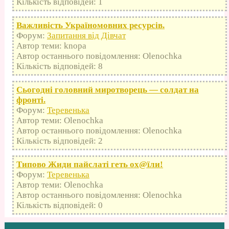
Кількість відповідей: 1
Важливість Україномовних ресурсів.
Форум:
Запитання від Дівчат
Автор теми: knopa
Автор останнього повідомлення: Olenochka
Кількість відповідей: 8
Сьогодні головний миротворець — солдат на
фронті.
Форум:
Теревенька
Автор теми: Olenochka
Автор останнього повідомлення: Olenochka
Кількість відповідей: 2
Типово Жиди пайслаті геть оx@їли!
Форум:
Теревенька
Автор теми: Olenochka
Автор останнього повідомлення: Olenochka
Кількість відповідей: 0