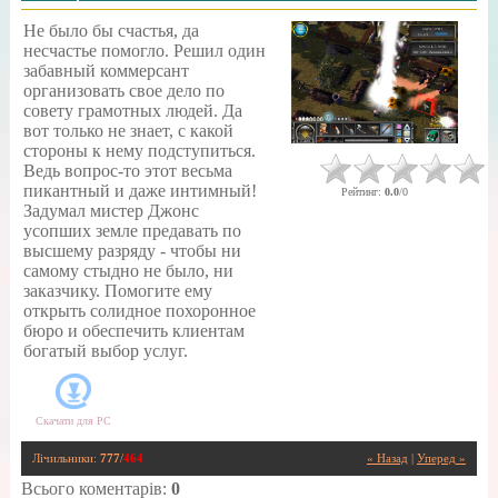
Не было бы счастья, да
несчастье помогло. Решил один
забавный коммерсант
организовать свое дело по
совету грамотных людей. Да
вот только не знает, с какой
стороны к нему подступиться.
Ведь вопрос-то этот весьма
пикантный и даже интимный!
Рейтинг
:
0.0
/
0
Задумал мистер Джонс
усопших земле предавать по
высшему разряду - чтобы ни
самому стыдно не было, ни
заказчику. Помогите ему
открыть солидное похоронное
бюро и обеспечить клиентам
богатый выбор услуг.
Скачати для
PC
Лічильники
:
777
/
464
« Назад
|
Уперед »
Всього коментарів
:
0