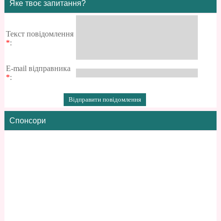
Яке твоє запитання?
Текст повідомлення
*
:
E-mail відправника
*
:
Спонсори