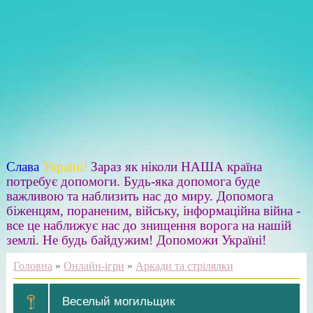
Слава
Україні!
Зараз як ніколи НАША країна
потребує допомоги. Будь-яка допомога буде
важливою та наблизить нас до миру. Допомога
біженцям, пораненим, війську, інформаційна війна -
все це наближує нас до знищення ворога на нашій
землі. Не будь байдужим! Допоможи Україні!
Головна
»
Онлайн-ігри
»
Аркади та стрілялки
Веселый могильщик