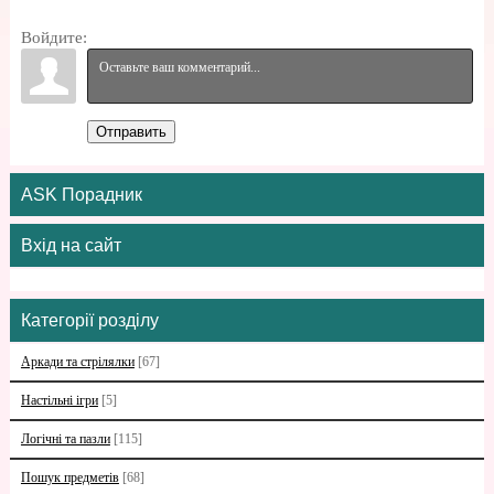
Войдите:
Отправить
ASK Порадник
Вхід на сайт
Категорії розділу
Аркади та стрілялки
[67]
Настільні ігри
[5]
Логічні та пазли
[115]
Пошук предметів
[68]