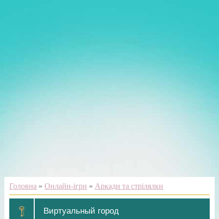
Головна
»
Онлайн-ігри
»
Аркади та стрілялки
Виртуальный город