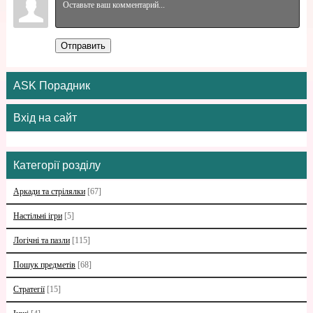
Отправить
ASK Порадник
Вхід на сайт
Категорії розділу
Аркади та стрілялки
[67]
Настільні ігри
[5]
Логічні та пазли
[115]
Пошук предметів
[68]
Стратегії
[15]