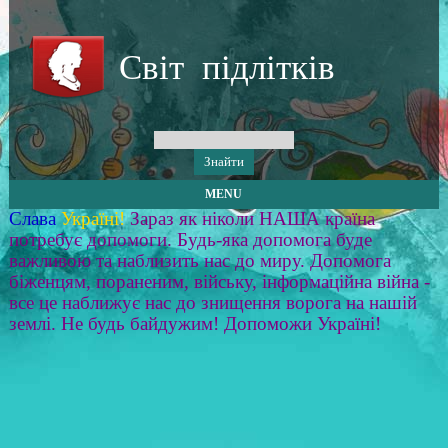
Світ підлітків
MENU
Слава
Україні!
Зараз як ніколи НАША країна
потребує допомоги. Будь-яка допомога буде
важливою та наблизить нас до миру. Допомога
біженцям, пораненим, війську, інформаційна війна -
все це наближує нас до знищення ворога на нашій
землі. Не будь байдужим! Допоможи Україні!