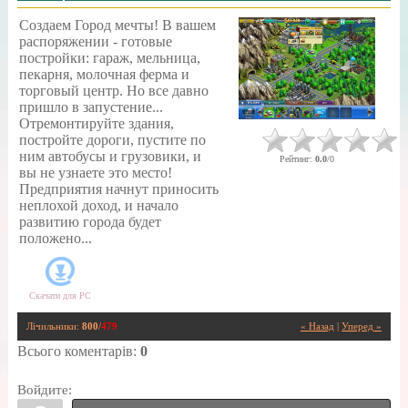
Создаем Город мечты! В вашем
распоряжении - готовые
постройки: гараж, мельница,
пекарня, молочная ферма и
торговый центр. Но все давно
пришло в запустение...
Отремонтируйте здания,
постройте дороги, пустите по
ним автобусы и грузовики, и
Рейтинг
:
0.0
/
0
вы не узнаете это место!
Предприятия начнут приносить
неплохой доход, и начало
развитию города будет
положено...
Скачати для
PC
Лічильники
:
800
/
479
« Назад
|
Уперед »
Всього коментарів
:
0
Войдите: