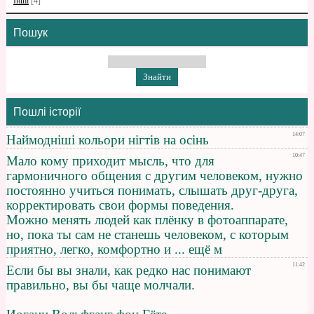
Інші
[4]
Пошук
Пошлі історії