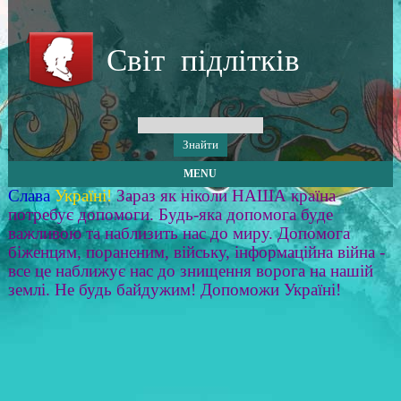
Світ підлітків
MENU
Слава
Україні!
Зараз як ніколи НАША країна
потребує допомоги. Будь-яка допомога буде
важливою та наблизить нас до миру. Допомога
біженцям, пораненим, війську, інформаційна війна -
все це наближує нас до знищення ворога на нашій
землі. Не будь байдужим! Допоможи Україні!