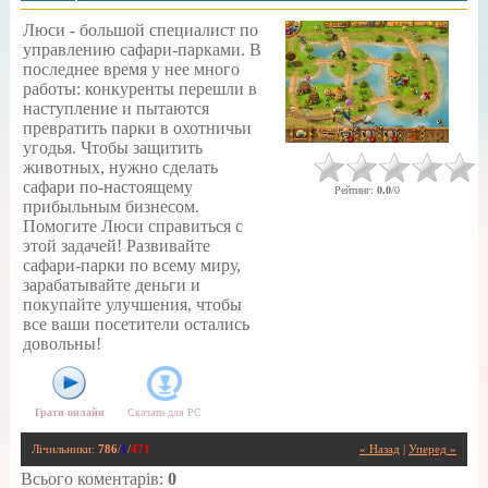
Люси - большой специалист по
управлению сафари-парками. В
последнее время у нее много
работы: конкуренты перешли в
наступление и пытаются
превратить парки в охотничьи
угодья. Чтобы защитить
животных, нужно сделать
сафари по-настоящему
Рейтинг
:
0.0
/
0
прибыльным бизнесом.
Помогите Люси справиться с
этой задачей! Развивайте
сафари-парки по всему миру,
зарабатывайте деньги и
покупайте улучшения, чтобы
все ваши посетители остались
довольны!
Грати онлайн
Скачати для
PC
Лічильники
:
786
/
1
/
471
« Назад
|
Уперед »
Всього коментарів
:
0