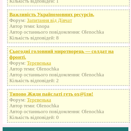
Кількість відповідей: 1
Важливість Україномовних ресурсів.
Форум:
Запитання від Дівчат
Автор теми: knopa
Автор останнього повідомлення: Olenochka
Кількість відповідей: 8
Сьогодні головний миротворець — солдат на
фронті.
Форум:
Теревенька
Автор теми: Olenochka
Автор останнього повідомлення: Olenochka
Кількість відповідей: 2
Типово Жиди пайслаті геть оx@їли!
Форум:
Теревенька
Автор теми: Olenochka
Автор останнього повідомлення: Olenochka
Кількість відповідей: 0