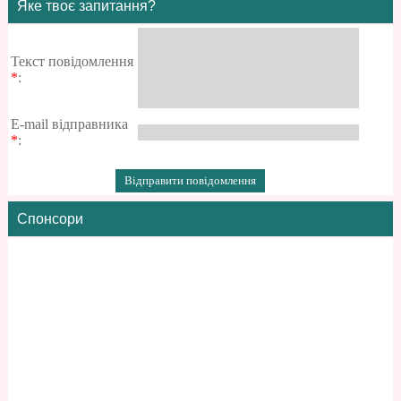
Яке твоє запитання?
Текст повідомлення
*
:
E-mail відправника
*
:
Спонсори