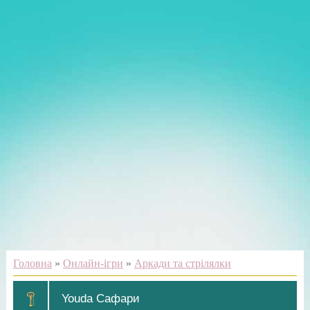
Головна
»
Онлайн-ігри
»
Аркади та стрілялки
Youda Сафари