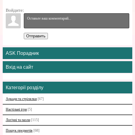
Войдите:
Отправить
ASK Порадник
Вхід на сайт
Категорії розділу
Аркади та стрілялки
[67]
Настільні ігри
[5]
Логічні та пазли
[115]
Пошук предметів
[68]