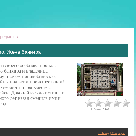
редметів
во. Жена банкира
из своего особняка пропала
го банкира и владелица
у и зачем понадобилось ее
айны над этим происшествием!
ские мини-игры вместе с
си. Докопайтесь до истины и
ного лет назад сменила имя и
годы.
Рейтинг
:
0.0
/
0
« Назад
|
Уперед »