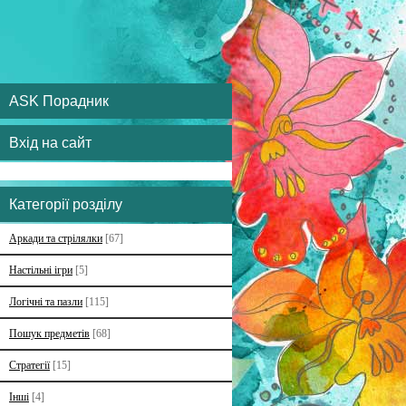
ASK Порадник
Вхід на сайт
Категорії розділу
Аркади та стрілялки
[67]
Настільні ігри
[5]
Логічні та пазли
[115]
Пошук предметів
[68]
Стратегії
[15]
Інші
[4]