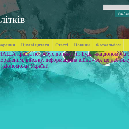
літків
ворення
Цікаві цитати
Статті
Новини
Фотоальбом
 НАША країна потребує допомоги. Будь-яка допомога б
ораненим, війську, інформаційна війна - все це наближ
м! Допоможи Україні!