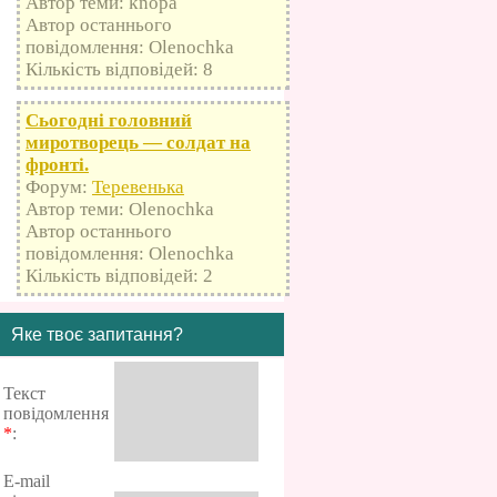
Автор теми: knopa
Автор останнього
повідомлення: Olenochka
Кількість відповідей: 8
Сьогодні головний
миротворець — солдат на
фронті.
Форум:
Теревенька
Автор теми: Olenochka
Автор останнього
повідомлення: Olenochka
Кількість відповідей: 2
Яке твоє запитання?
Текст
повідомлення
*
:
E-mail