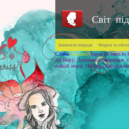
Світ під
Запитати поради
Форум та обго
Слава
Україні!
Зараз як ніколи
до миру. Допомога біженцям, п
нашій землі. Не будь байдужи