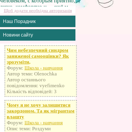
Щоб додати необхідна авторизація
Наш Порадник
Новини сайту
Чим небезпечний синдром
заниженої самооцінки? Як
зрозуміти,
Форум:
Школа - навчання
Автор теми: Olenochka
Автор останнього
повідомлення: vyefimenko
Кількість відповідей: 3
Чому я не хочу залишитися
закордоном. Та як мігрантам
влашту
Форум:
Школа - навчання
Опис теми: Роздуми