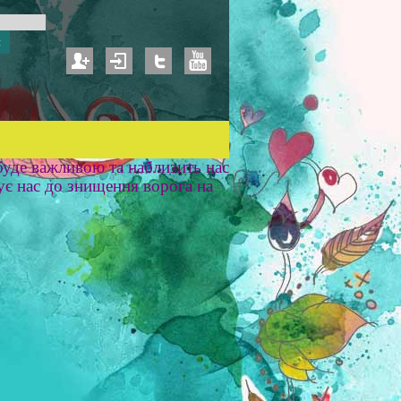
уде важливою та наблизить нас
ує нас до знищення ворога на