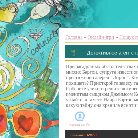
Головна
»
Онлайн-ігри
»
Пошук п
Детективное агентст
При загадочных обстоятельствах 
миссис Бартон, супруга известно
престижной галереи "Лирон". Ком
похищать? Приоткройте завесу т
Соберите улики и решите логиче
именитым сыщиком Джеймсом Кей
узнайте, для чего Наира Бартон м
какую тайну она хранила все эти 
Скачати для
PC
Лічильники
:
698
/
411