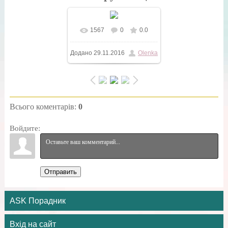
1567
0
0.0
У реальному розмірі
Додано
29.11.2016
Olenka
400x600
/ 246.8Kb
Всього коментарів
:
0
Войдите:
Отправить
ASK Порадник
Вхід на сайт