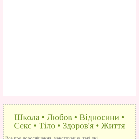
Школа • Любов • Відносини •
Секс • Тіло • Здоров'я • Життя
Все про дорослішання, менструацію, такі дні,