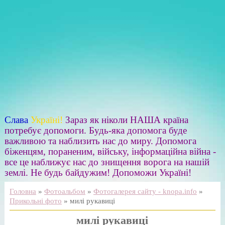
Слава
Україні!
Зараз як ніколи НАША країна
потребує допомоги. Будь-яка допомога буде
важливою та наблизить нас до миру. Допомога
біженцям, пораненим, війську, інформаційна війна -
все це наближує нас до знищення ворога на нашій
землі. Не будь байдужим! Допоможи Україні!
Головна
»
Фотоальбом
»
Фотогалерея сайту - knopa.info
»
Прикольні фото
» милі рукавиці
милі рукавиці