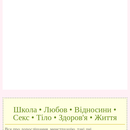
Школа • Любов • Відносини •
Секс • Тіло • Здоров'я • Життя
Все про дорослішання, менструацію, такі дні,