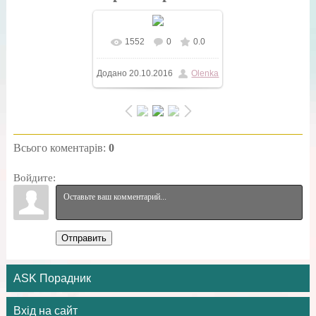
1552
0
0.0
У реальному розмірі
Додано
20.10.2016
Olenka
500x601
/ 154.4Kb
Всього коментарів
:
0
Войдите:
Отправить
ASK Порадник
Вхід на сайт