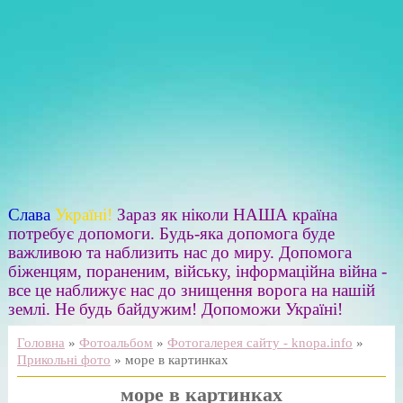
Слава
Україні!
Зараз як ніколи НАША країна
потребує допомоги. Будь-яка допомога буде
важливою та наблизить нас до миру. Допомога
біженцям, пораненим, війську, інформаційна війна -
все це наближує нас до знищення ворога на нашій
землі. Не будь байдужим! Допоможи Україні!
Головна
»
Фотоальбом
»
Фотогалерея сайту - knopa.info
»
Прикольні фото
» море в картинках
море в картинках