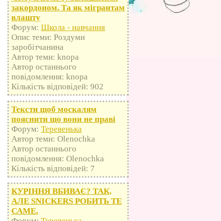
закордоном. Та як мігрантам
влашту
Форум:
Школа - навчання
Опис теми: Роздуми
заробітчанина
Автор теми: knopa
Автор останнього
повідомлення: knopa
Кількість відповідей: 902
Тексти щоб москалям
пояснити що вони не праві
Форум:
Теревенька
Автор теми: Olenochka
Автор останнього
повідомлення: Olenochka
Кількість відповідей: 7
КУРІННЯ ВБИВАЄ? ТАК,
АЛЕ SNICKERS РОБИТЬ ТЕ
САМЕ.
Форум:
Теревенька