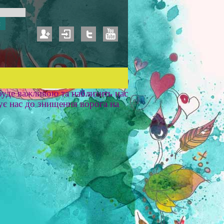
уде важливою та наблизить нас
ує нас до знищення ворога на