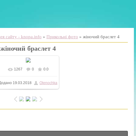
я сайту - knopa.info
»
Прикольні фото
» жіночий браслет 4
жіночий браслет 4
1267
0
0.0
Додано
19.03.2018
Olenochka