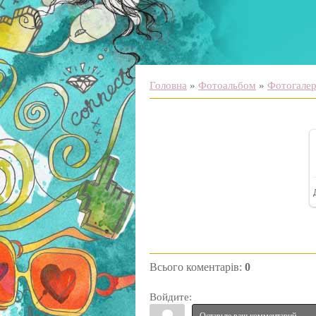
Головна
»
Фотоальбом
»
Фотогалере
Всього коментарів
:
0
Войдите: