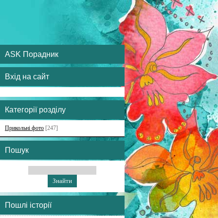
ASK Порадник
Вхід на сайт
Категорії розділу
Прикольні фото
[247]
Пошук
Пошлі історії