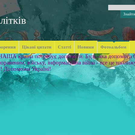
літків
ворення
Цікаві цитати
Статті
Новини
Фотоальбом
 НАША країна потребує допомоги. Будь-яка допомога б
ораненим, війську, інформаційна війна - все це наближ
м! Допоможи Україні!