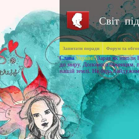
Світ під
Запитати поради
Форум та обго
Слава
Україні!
Зараз як ніколи
до миру. Допомога біженцям, п
нашій землі. Не будь байдужи