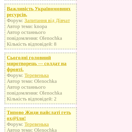
Важливість Україномовних
ресурсів.
Форум:
Запитання від Дівчат
Автор теми: knopa
Автор останнього
повідомлення: Olenochka
Кількість відповідей: 8
Сьогодні головний
миротворець — солдат на
фронті.
Форум:
Теревенька
Автор теми: Olenochka
Автор останнього
повідомлення: Olenochka
Кількість відповідей: 2
Типово Жиди пайслаті геть
оx@їли!
Форум:
Теревенька
Автор теми: Olenochka