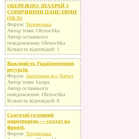
ОБЕРЕЖНО: ШАХРАЙ З
СОНЯЧНИМИ ПАНЕЛЯМИ
(OLX)
Форум:
Теревенька
Автор теми: Olenochka
Автор останнього
повідомлення: Olenochka
Кількість відповідей: 1
Важливість Україномовних
ресурсів.
Форум:
Запитання від Дівчат
Автор теми: knopa
Автор останнього
повідомлення: Olenochka
Кількість відповідей: 8
Сьогодні головний
миротворець — солдат на
фронті.
Форум:
Теревенька