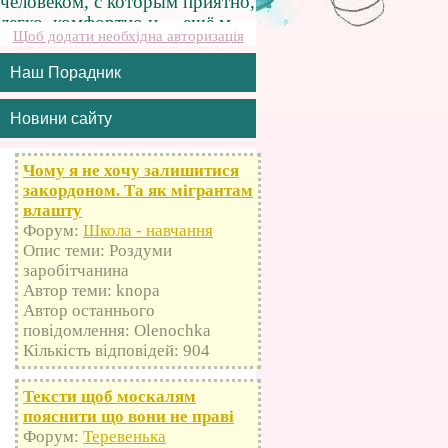
Щоб додати необхідна авторизація
Наш Порадник
Новини сайту
Чому я не хочу залишитися
закордоном. Та як мігрантам
влашту
Форум:
Школа - навчання
Опис теми: Роздуми
заробітчанина
Автор теми: knopa
Автор останнього
повідомлення: Olenochka
Кількість відповідей: 904
Тексти щоб москалям
пояснити що вони не праві
Форум:
Теревенька