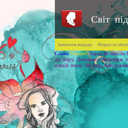
Світ під
Запитати поради
Форум та обго
Слава
Україні!
Зараз як ніколи
до миру. Допомога біженцям, п
нашій землі. Не будь байдужи