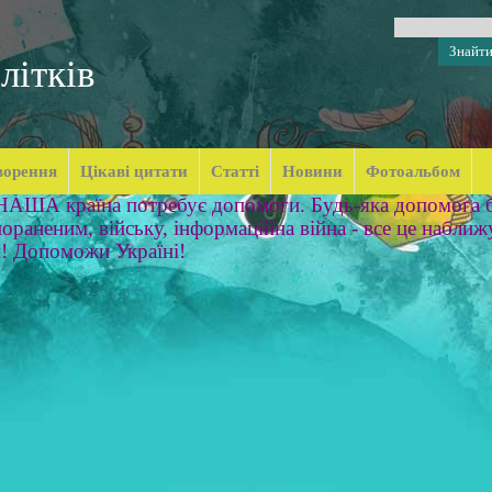
літків
ворення
Цікаві цитати
Статті
Новини
Фотоальбом
 НАША країна потребує допомоги. Будь-яка допомога б
ораненим, війську, інформаційна війна - все це наближ
м! Допоможи Україні!