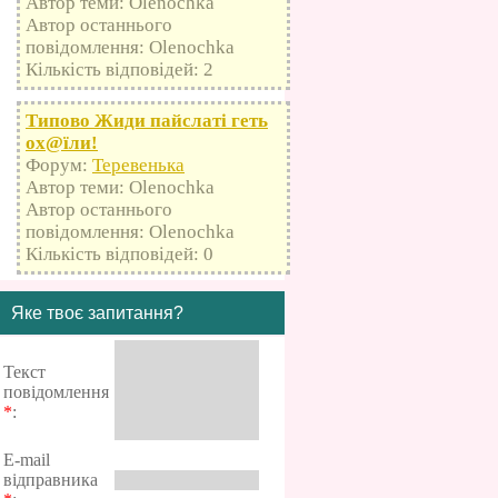
Автор теми: Olenochka
Автор останнього
повідомлення: Olenochka
Кількість відповідей: 2
Типово Жиди пайслаті геть
оx@їли!
Форум:
Теревенька
Автор теми: Olenochka
Автор останнього
повідомлення: Olenochka
Кількість відповідей: 0
Яке твоє запитання?
Текст
повідомлення
*
:
E-mail
відправника