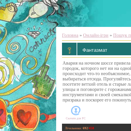
Головна
»
Онлайн-ігри
»
Пошук п
Фантазмат
Авария на ночном шоссе привела 
городок, которого нет ни на одно
происходит что-то необъяснимое,
выбираться отсюда. Прогуляйтесь
посетите ветхий отель и старые 
улицы и поговорите с горожанам
инструментами и своей смекалкой
призрака и поскорее его покинуть
Скачати для
PC
Лічильники
:
692
/
458