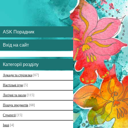
ASK Порадник
Вхід на сайт
Категорії розділу
Аркади та стрілялки
[67]
Настільні ігри
[5]
Логічні та пазли
[115]
Пошук предметів
[68]
Стратегії
[15]
Інші
[4]