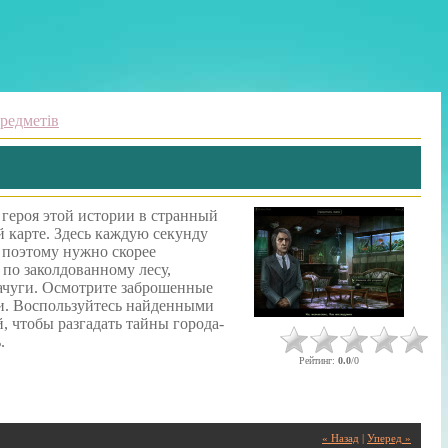
редметів
героя этой истории в странный
й карте. Здесь каждую секунду
 поэтому нужно скорее
 по заколдованному лесу,
лачуги. Осмотрите заброшенные
и. Воспользуйтесь найденными
, чтобы разгадать тайны города-
.
Рейтинг
:
0.0
/
0
« Назад
|
Уперед »