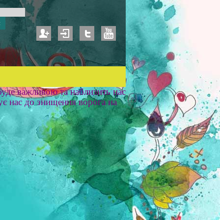
уде важливою та наблизить нас
ує нас до знищення ворога на