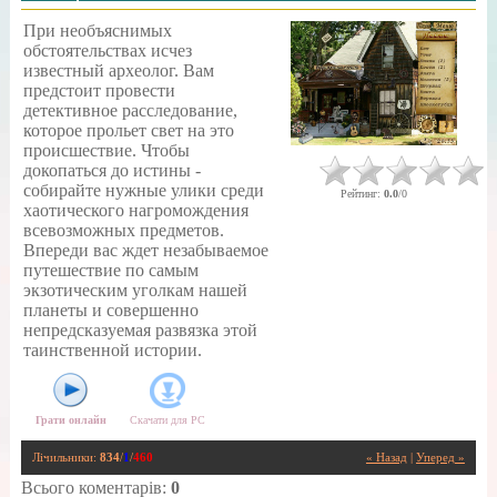
При необъяснимых
обстоятельствах исчез
известный археолог. Вам
предстоит провести
детективное расследование,
которое прольет свет на это
происшествие. Чтобы
докопаться до истины -
собирайте нужные улики среди
Рейтинг
:
0.0
/
0
хаотического нагромождения
всевозможных предметов.
Впереди вас ждет незабываемое
путешествие по самым
экзотическим уголкам нашей
планеты и совершенно
непредсказуемая развязка этой
таинственной истории.
Грати онлайн
Скачати для
PC
Лічильники
:
834
/
1
/
460
« Назад
|
Уперед »
Всього коментарів
:
0