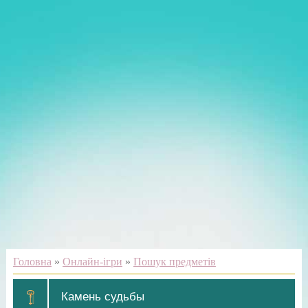
Головна
»
Онлайн-ігри
»
Пошук предметів
Камень судьбы