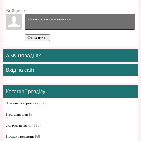
Войдите:
Отправить
ASK Порадник
Вхід на сайт
Категорії розділу
Аркади та стрілялки
[67]
Настільні ігри
[5]
Логічні та пазли
[115]
Пошук предметів
[68]