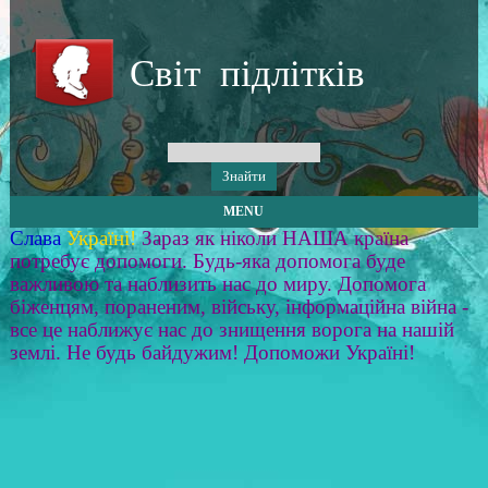
Світ підлітків
MENU
Слава
Україні!
Зараз як ніколи НАША країна
потребує допомоги. Будь-яка допомога буде
важливою та наблизить нас до миру. Допомога
біженцям, пораненим, війську, інформаційна війна -
все це наближує нас до знищення ворога на нашій
землі. Не будь байдужим! Допоможи Україні!