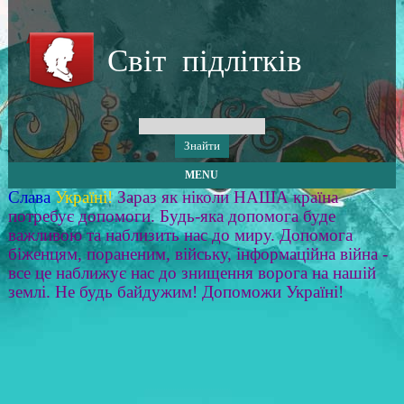
Світ підлітків
MENU
Слава
Україні!
Зараз як ніколи НАША країна
потребує допомоги. Будь-яка допомога буде
важливою та наблизить нас до миру. Допомога
біженцям, пораненим, війську, інформаційна війна -
все це наближує нас до знищення ворога на нашій
землі. Не будь байдужим! Допоможи Україні!