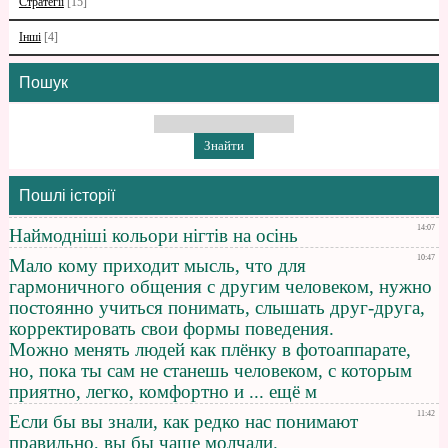
Стратегії
[15]
Інші
[4]
Пошук
Пошлі історії