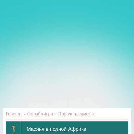
Головна
»
Онлайн-ігри
»
Пошук предметів
Масяня в полной Африке