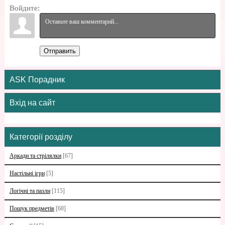
Войдите:
Отправить
ASK Порадник
Вхід на сайт
Категорії розділу
Аркади та стрілялки
[67]
Настільні ігри
[5]
Логічні та пазли
[115]
Пошук предметів
[68]