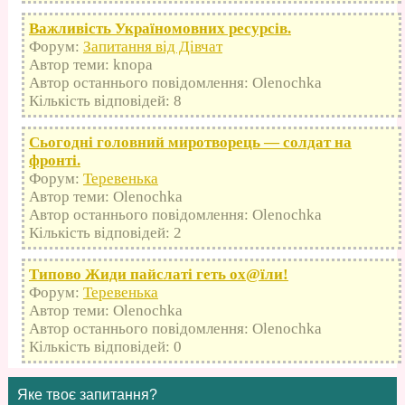
Важливість Україномовних ресурсів.
Форум:
Запитання від Дівчат
Автор теми: knopa
Автор останнього повідомлення: Olenochka
Кількість відповідей: 8
Сьогодні головний миротворець — солдат на
фронті.
Форум:
Теревенька
Автор теми: Olenochka
Автор останнього повідомлення: Olenochka
Кількість відповідей: 2
Типово Жиди пайслаті геть оx@їли!
Форум:
Теревенька
Автор теми: Olenochka
Автор останнього повідомлення: Olenochka
Кількість відповідей: 0
Яке твоє запитання?