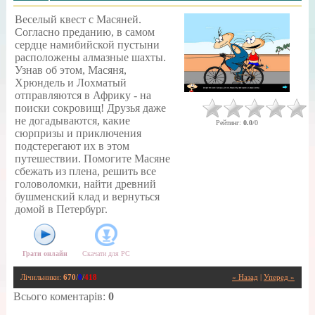
Веселый квест с Масяней.
Согласно преданию, в самом
сердце намибийской пустыни
расположены алмазные шахты.
Узнав об этом, Масяня,
Хрюндель и Лохматый
отправляются в Африку - на
поиски сокровищ! Друзья даже
не догадываются, какие
Рейтинг
:
0.0
/
0
сюрпризы и приключения
подстерегают их в этом
путешествии. Помогите Масяне
сбежать из плена, решить все
головоломки, найти древний
бушменский клад и вернуться
домой в Петербург.
Грати онлайн
Скачати для
PC
Лічильники
:
670
/
0
/
418
« Назад
|
Уперед »
Всього коментарів
:
0