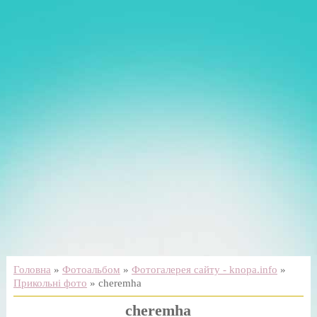
Головна
»
Фотоальбом
»
Фотогалерея сайту - knopa.info
»
Прикольні фото
» cheremha
cheremha