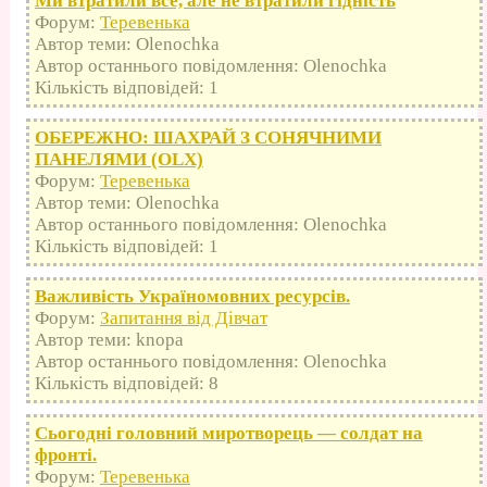
Ми втратили все, але не втратили гідність
Форум:
Теревенька
Автор теми: Olenochka
Автор останнього повідомлення: Olenochka
Кількість відповідей: 1
ОБЕРЕЖНО: ШАХРАЙ З СОНЯЧНИМИ
ПАНЕЛЯМИ (OLX)
Форум:
Теревенька
Автор теми: Olenochka
Автор останнього повідомлення: Olenochka
Кількість відповідей: 1
Важливість Україномовних ресурсів.
Форум:
Запитання від Дівчат
Автор теми: knopa
Автор останнього повідомлення: Olenochka
Кількість відповідей: 8
Сьогодні головний миротворець — солдат на
фронті.
Форум:
Теревенька