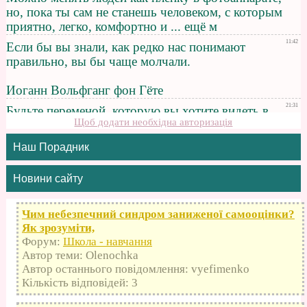
Щоб додати необхідна авторизація
Наш Порадник
Новини сайту
Чим небезпечний синдром заниженої самооцінки?
Як зрозуміти,
Форум:
Школа - навчання
Автор теми: Olenochka
Автор останнього повідомлення: vyefimenko
Кількість відповідей: 3