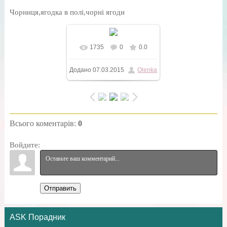
Чорниця,ягодка в полі,чорні ягоди
1735
0
0.0
У реальному розмірі
Додано
07.03.2015
Olenka
650x433
/ 57.4Kb
Всього коментарів
:
0
Войдите:
Отправить
ASK Порадник