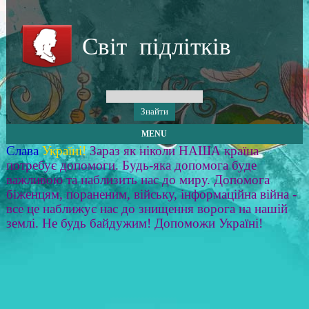
Світ підлітків
MENU
Слава
Україні!
Зараз як ніколи НАША країна
потребує допомоги. Будь-яка допомога буде
важливою та наблизить нас до миру. Допомога
біженцям, пораненим, війську, інформаційна війна -
все це наближує нас до знищення ворога на нашій
землі. Не будь байдужим! Допоможи Україні!