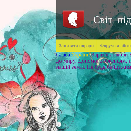
Світ під
Запитати поради
Форум та обго
Слава
Україні!
Зараз як ніколи
до миру. Допомога біженцям, п
нашій землі. Не будь байдужи