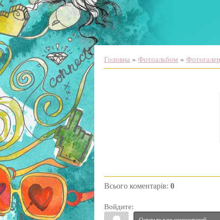
Головна
»
Фотоальбом
»
Фотогалере
Всього коментарів
:
0
Войдите: