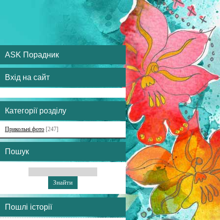
ASK Порадник
Вхід на сайт
Категорії розділу
Прикольні фото
[247]
Пошук
Пошлі історії