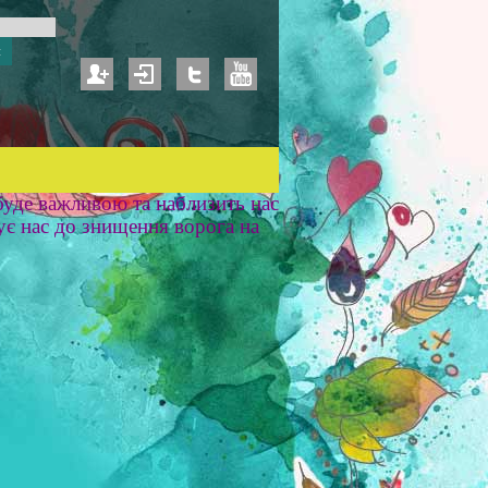
уде важливою та наблизить нас
ує нас до знищення ворога на