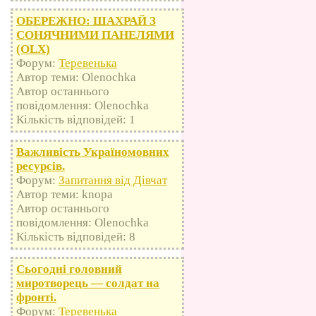
ОБЕРЕЖНО: ШАХРАЙ З
СОНЯЧНИМИ ПАНЕЛЯМИ
(OLX)
Форум:
Теревенька
Автор теми: Olenochka
Автор останнього
повідомлення: Olenochka
Кількість відповідей: 1
Важливість Україномовних
ресурсів.
Форум:
Запитання від Дівчат
Автор теми: knopa
Автор останнього
повідомлення: Olenochka
Кількість відповідей: 8
Сьогодні головний
миротворець — солдат на
фронті.
Форум:
Теревенька