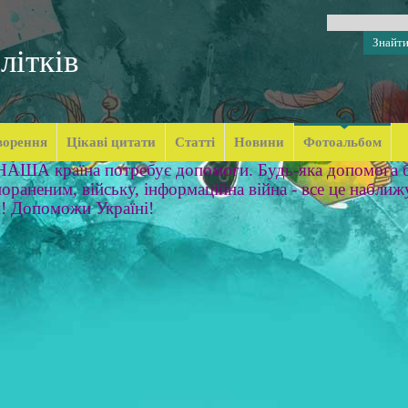
літків
ворення
Цікаві цитати
Статті
Новини
Фотоальбом
 НАША країна потребує допомоги. Будь-яка допомога б
ораненим, війську, інформаційна війна - все це наближ
м! Допоможи Україні!