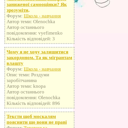
заниженої самооцінки? Як
зрозуміти,
Форум:
Школа - навчання
Автор теми: Olenochka
Автор останнього
повідомлення: vyefimenko
Кількість відповідей: 3
Чому я не хочу залишитися
закордоном. Та як мігрантам
влашту
Форум:
Школа - навчання
Опис теми: Роздуми
заробітчанина
Автор теми: knopa
Автор останнього
повідомлення: Olenochka
Кількість відповідей: 896
Тексти щоб москалям
пояснити що вони не праві
Форум:
Теревенька