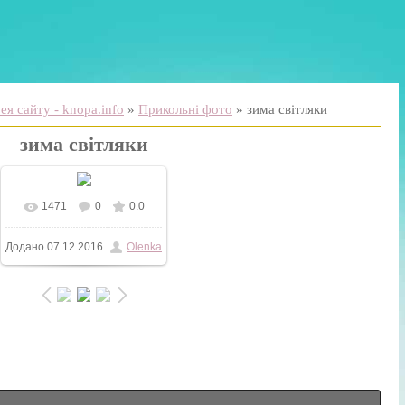
я сайту - knopa.info
»
Прикольні фото
» зима світляки
зима світляки
1471
0
0.0
У реальному розмірі
Додано
07.12.2016
Olenka
1079x1080
/ 169.1Kb