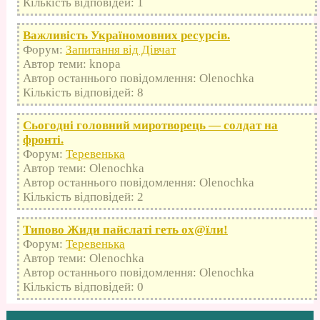
Кількість відповідей: 1
Важливість Україномовних ресурсів.
Форум:
Запитання від Дівчат
Автор теми: knopa
Автор останнього повідомлення: Olenochka
Кількість відповідей: 8
Сьогодні головний миротворець — солдат на
фронті.
Форум:
Теревенька
Автор теми: Olenochka
Автор останнього повідомлення: Olenochka
Кількість відповідей: 2
Типово Жиди пайслаті геть оx@їли!
Форум:
Теревенька
Автор теми: Olenochka
Автор останнього повідомлення: Olenochka
Кількість відповідей: 0