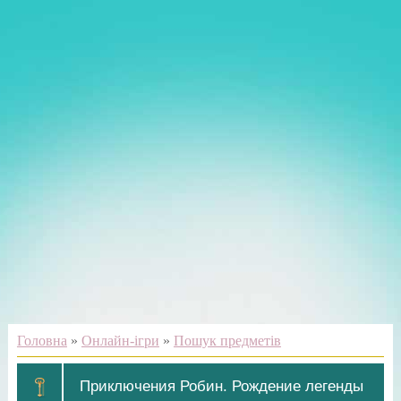
Головна
»
Онлайн-ігри
»
Пошук предметів
Приключения Робин. Рождение легенды