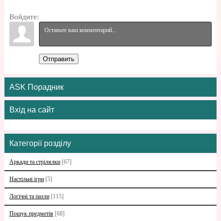
Войдите:
Отправить
ASK Порадник
Вхід на сайт
Категорії розділу
Аркади та стрілялки
[67]
Настільні ігри
[5]
Логічні та пазли
[115]
Пошук предметів
[68]