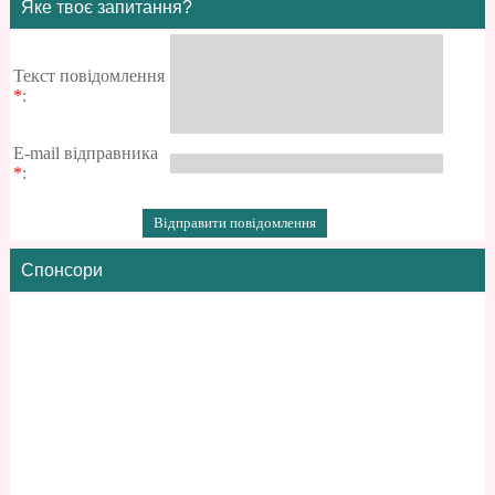
Яке твоє запитання?
Текст повідомлення
*
:
E-mail відправника
*
:
Спонсори