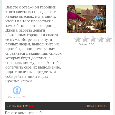
Вместе с отважной героиней
этого квеста вы преодолеете
немало опасных испытаний,
чтобы в итоге пробраться в
замок безжалостного принца
Джона, забрать деньги
обиженных горожан и спасти
ее мужа. Встречая по пути
разных людей, выполняйте их
Рейтинг
:
0.0
/
0
просьбы, и они помогут вам
справиться с заданиями, список
которых будет доступен в
специальном журнале. А чтобы
облегчить себе их выполнение,
ищите полезные предметы и
собирайте в мини-играх
нужные ключи.
Скачати для
PC
Лічильники
:
679
/
429
« Назад
|
Уперед »
Всього коментарів
:
0