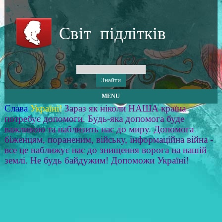
Світ підлітків
MENU
Слава
Україні!
Зараз як ніколи НАША країна
потребує допомоги. Будь-яка допомога буде
важливою та наблизить нас до миру. Допомога
біженцям, пораненим, війську, інформаційна війна -
все це наближує нас до знищення ворога на нашій
землі. Не будь байдужим! Допоможи Україні!