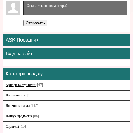
Отправить
ASK Порадник
Вхід на сайт
Категорії розділу
Аркади та стрілялки
[67]
Настільні ігри
[5]
Логічні та пазли
[115]
Пошук предметів
[68]
Стратегії
[15]