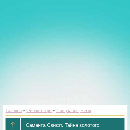
Головна
»
Онлайн-ігри
»
Пошук предметів
Саманта Свифт. Тайна золотого