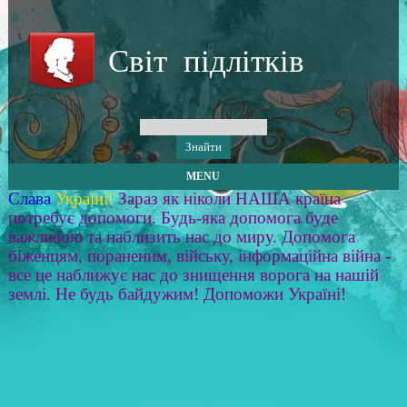
Світ підлітків
MENU
Слава
Україні!
Зараз як ніколи НАША країна
потребує допомоги. Будь-яка допомога буде
важливою та наблизить нас до миру. Допомога
біженцям, пораненим, війську, інформаційна війна -
все це наближує нас до знищення ворога на нашій
землі. Не будь байдужим! Допоможи Україні!