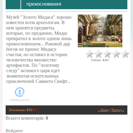
прикосновения
Музей "Золото Мидаса" хорошо
известен всем археологам. В
нем хранятся предметы,
которые, по преданию, Мидас
превратил в золото одним лишь
прикосновением... Роковой дар
богов не принес Мидасу
счастья, но оставил в истории
человечества множество
Рейтинг
:
0.0
/
0
артефактов. По "золотому
следу" великого царя идет
знаменитая искательница
приключений Саманта Свифт...
Скачати для
PC
Лічильники
:
655
/
411
« Назад
|
Уперед »
Всього коментарів
:
0
Войдите: