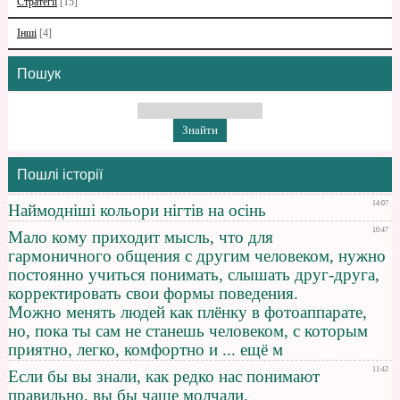
Стратегії
[15]
Інші
[4]
Пошук
Пошлі історії