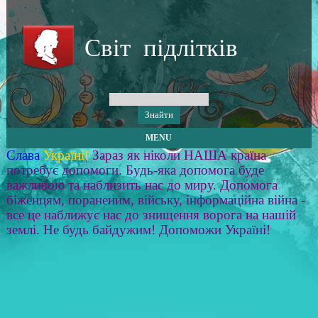
Світ підлітків
MENU
Слава
Україні!
Зараз як ніколи НАША країна
потребує допомоги. Будь-яка допомога буде
важливою та наблизить нас до миру. Допомога
біженцям, пораненим, війську, інформаційна війна -
все це наближує нас до знищення ворога на нашій
землі. Не будь байдужим! Допоможи Україні!