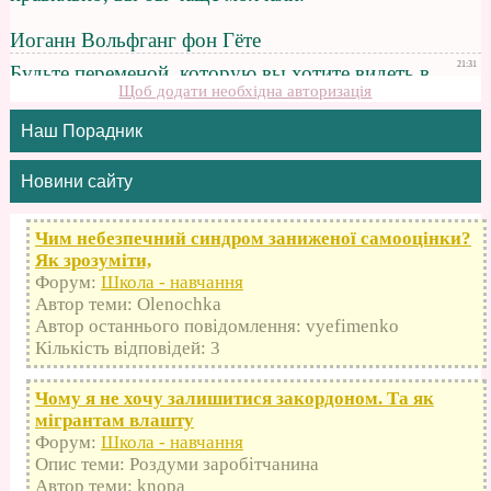
Щоб додати необхідна авторизація
Наш Порадник
Новини сайту
Чим небезпечний синдром заниженої самооцінки?
Як зрозуміти,
Форум:
Школа - навчання
Автор теми: Olenochka
Автор останнього повідомлення: vyefimenko
Кількість відповідей: 3
Чому я не хочу залишитися закордоном. Та як
мігрантам влашту
Форум:
Школа - навчання
Опис теми: Роздуми заробітчанина
Автор теми: knopa