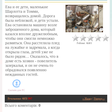
Ева и ее дети, маленькие
Шарлотта и Томми,
возвращались домой. Дорога
была неблизкой, и дети устали.
Ева остановила машину возле
заброшенного дома, который
казался вполне дружелюбным,
чтобы они смогли немножко
размяться. Она расстелила плед
Рейтинг
:
0.0
/
0
на лужайке и задремала, а когда
открыла глаза, детей уже не
было рядом… Оказалось, что в
доме есть хозяин - повелитель
зазеркалья, и он не очень-то
обрадовался появлению
нежданных гостей.
Скачати для
PC
Лічильники
:
615
/
397
« Назад
|
Уперед »
Всього коментарів
:
0