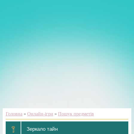
Головна
»
Онлайн-ігри
»
Пошук предметів
Зеркало тайн