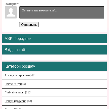
Войдите:
Отправить
ASK Порадник
Вхід на сайт
Категорії розділу
Аркади та стрілялки
[67]
Настільні ігри
[5]
Логічні та пазли
[115]
Пошук предметів
[68]