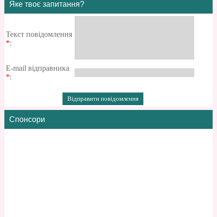
Яке твоє запитання?
Текст повідомлення
*
:
E-mail відправника
*
:
Спонсори