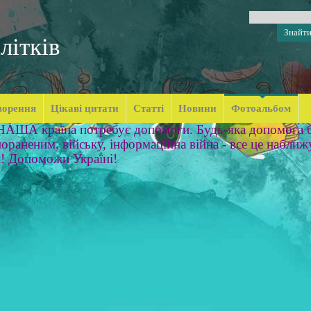
літків
ворення
Цікаві цитати
Статті
Новини
Фотоальбом
 НАША країна потребує допомоги. Будь-яка допомога б
ораненим, війську, інформаційна війна - все це наближ
м! Допоможи Україні!