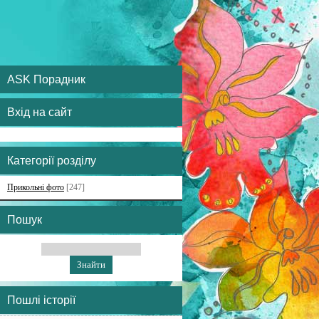
ASK Порадник
Вхід на сайт
Категорії розділу
Прикольні фото
[247]
Пошук
Пошлі історії