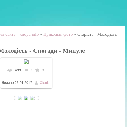
я сайту - knopa.info
»
Прикольні фото
» Старість - Молодість -
 Молодість - Спогади - Минуле
1499
0
0.0
У реальному розмірі
Додано
23.01.2017
Olenka
720x1080
/ 150.9Kb