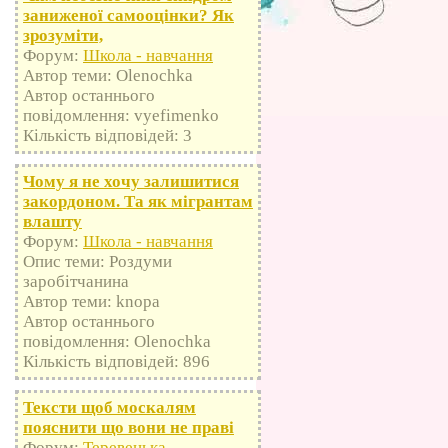
заниженої самооцінки? Як
зрозуміти,
Форум:
Школа - навчання
Автор теми: Olenochka
Автор останнього
повідомлення: vyefimenko
Кількість відповідей: 3
Чому я не хочу залишитися
закордоном. Та як мігрантам
влашту
Форум:
Школа - навчання
Опис теми: Роздуми
заробітчанина
Автор теми: knopa
Автор останнього
повідомлення: Olenochka
Кількість відповідей: 896
Тексти щоб москалям
пояснити що вони не праві
Форум:
Теревенька