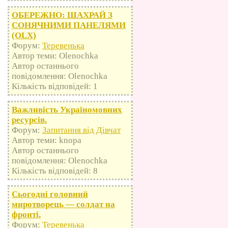
ОБЕРЕЖНО: ШАХРАЙ З
СОНЯЧНИМИ ПАНЕЛЯМИ
(OLX)
Форум:
Теревенька
Автор теми: Olenochka
Автор останнього
повідомлення: Olenochka
Кількість відповідей: 1
Важливість Україномовних
ресурсів.
Форум:
Запитання від Дівчат
Автор теми: knopa
Автор останнього
повідомлення: Olenochka
Кількість відповідей: 8
Сьогодні головний
миротворець — солдат на
фронті.
Форум:
Теревенька