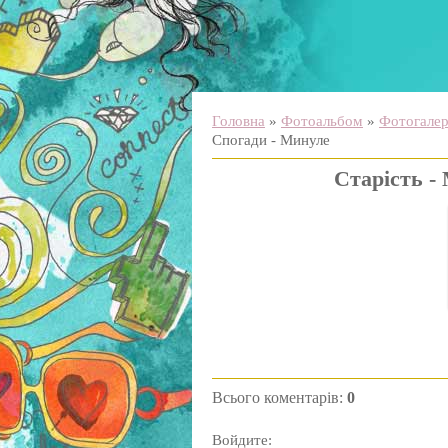
Головна
»
Фотоальбом
»
Фотогалере
Спогади - Минуле
Старість -
Всього коментарів
:
0
Войдите: