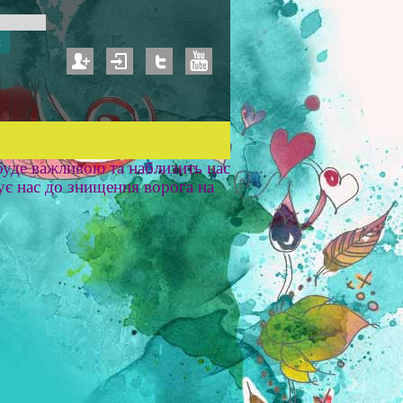
уде важливою та наблизить нас
ує нас до знищення ворога на