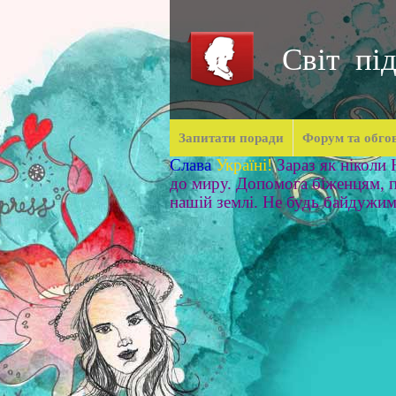
Світ під
Запитати поради
Форум та обго
Слава
Україні!
Зараз як ніколи
до миру. Допомога біженцям, п
нашій землі. Не будь байдужи