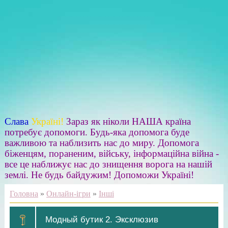
Слава
Україні!
Зараз як ніколи НАША країна
потребує допомоги. Будь-яка допомога буде
важливою та наблизить нас до миру. Допомога
біженцям, пораненим, війську, інформаційна війна -
все це наближує нас до знищення ворога на нашій
землі. Не будь байдужим! Допоможи Україні!
Головна
»
Онлайн-ігри
»
Інші
Модный бутик 2. Эксклюзив