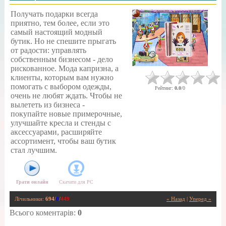
Получать подарки всегда
приятно, тем более, если это
самый настоящий модный
бутик. Но не спешите прыгать
от радости: управлять
собственным бизнесом - дело
рискованное. Мода капризна, а
клиенты, которым вам нужно
помогать с выбором одежды,
Рейтинг
:
0.0
/
0
очень не любят ждать. Чтобы не
вылететь из бизнеса -
покупайте новые примерочные,
улучшайте кресла и стенды с
аксессуарами, расширяйте
ассортимент, чтобы ваш бутик
стал лучшим.
Грати онлайн
Скачати для
PC
Лічильники
:
694
/
0
/
449
« Назад
|
Уперед »
Всього коментарів
:
0