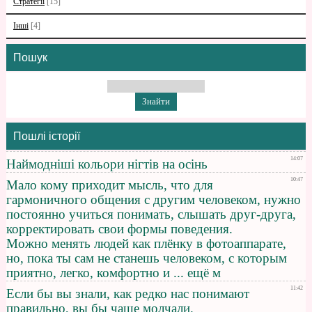
Стратегії
[15]
Інші
[4]
Пошук
Пошлі історії