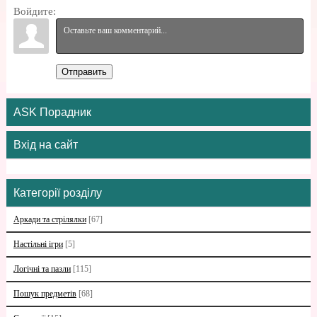
Войдите:
Отправить
ASK Порадник
Вхід на сайт
Категорії розділу
Аркади та стрілялки
[67]
Настільні ігри
[5]
Логічні та пазли
[115]
Пошук предметів
[68]