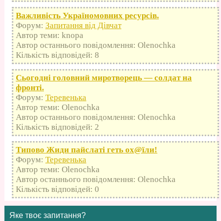
Важливість Україномовних ресурсів.
Форум:
Запитання від Дівчат
Автор теми: knopa
Автор останнього повідомлення: Olenochka
Кількість відповідей: 8
Сьогодні головний миротворець — солдат на
фронті.
Форум:
Теревенька
Автор теми: Olenochka
Автор останнього повідомлення: Olenochka
Кількість відповідей: 2
Типово Жиди пайслаті геть оx@їли!
Форум:
Теревенька
Автор теми: Olenochka
Автор останнього повідомлення: Olenochka
Кількість відповідей: 0
Яке твоє запитання?