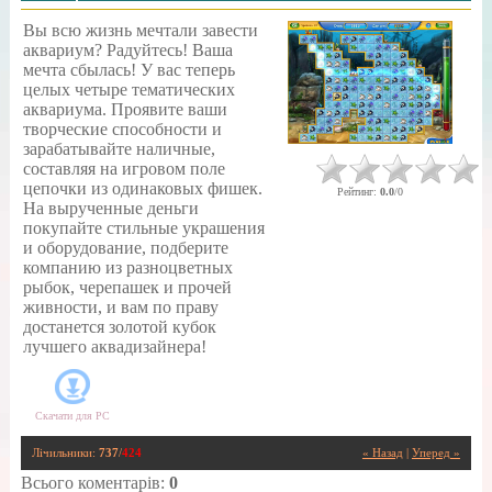
Вы всю жизнь мечтали завести
аквариум? Радуйтесь! Ваша
мечта сбылась! У вас теперь
целых четыре тематических
аквариума. Проявите ваши
творческие способности и
зарабатывайте наличные,
составляя на игровом поле
цепочки из одинаковых фишек.
Рейтинг
:
0.0
/
0
На вырученные деньги
покупайте стильные украшения
и оборудование, подберите
компанию из разноцветных
рыбок, черепашек и прочей
живности, и вам по праву
достанется золотой кубок
лучшего аквадизайнера!
Скачати для
PC
Лічильники
:
737
/
424
« Назад
|
Уперед »
Всього коментарів
:
0