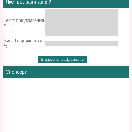
Яке твоє запитання?
Текст повідомлення
*
:
E-mail відправника
*
:
Спонсори