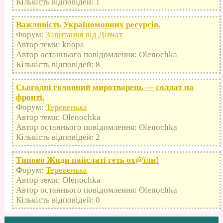
Кількість відповідей: 1
Важливість Україномовних ресурсів.
Форум:
Запитання від Дівчат
Автор теми: knopa
Автор останнього повідомлення: Olenochka
Кількість відповідей: 8
Сьогодні головний миротворець — солдат на
фронті.
Форум:
Теревенька
Автор теми: Olenochka
Автор останнього повідомлення: Olenochka
Кількість відповідей: 2
Типово Жиди пайслаті геть оx@їли!
Форум:
Теревенька
Автор теми: Olenochka
Автор останнього повідомлення: Olenochka
Кількість відповідей: 0