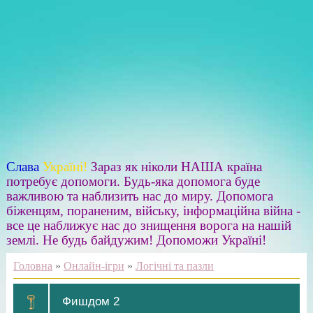
Слава
Україні!
Зараз як ніколи НАША країна
потребує допомоги. Будь-яка допомога буде
важливою та наблизить нас до миру. Допомога
біженцям, пораненим, війську, інформаційна війна -
все це наближує нас до знищення ворога на нашій
землі. Не будь байдужим! Допоможи Україні!
Головна
»
Онлайн-ігри
»
Логічні та пазли
Фишдом 2