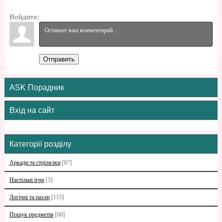
Войдите:
Отправить
ASK Порадник
Вхід на сайт
Категорії розділу
Аркади та стрілялки
[67]
Настільні ігри
[5]
Логічні та пазли
[115]
Пошук предметів
[68]