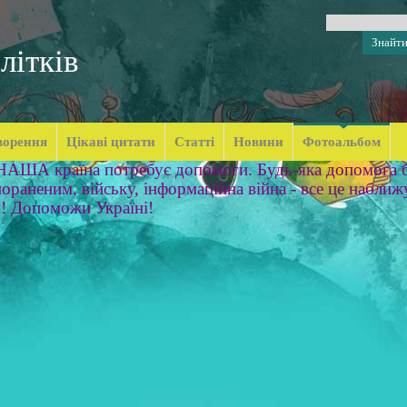
літків
ворення
Цікаві цитати
Статті
Новини
Фотоальбом
 НАША країна потребує допомоги. Будь-яка допомога б
ораненим, війську, інформаційна війна - все це наближ
м! Допоможи Україні!