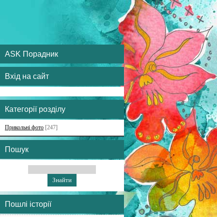
ASK Порадник
Вхід на сайт
Категорії розділу
Прикольні фото
[247]
Пошук
Пошлі історії