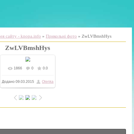
я сайту - knopa.info
»
Прикольні фото
» ZwLVBmshHys
ZwLVBmshHys
1866
0
0.0
У реальному розмірі
Додано
09.03.2015
Olenka
400x590
/ 54.8Kb