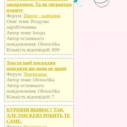
закордоном. Та як мігрантам
влашту
Форум:
Школа - навчання
Опис теми: Роздуми
заробітчанина
Автор теми: knopa
Автор останнього
повідомлення: Olenochka
Кількість відповідей: 899
Тексти щоб москалям
пояснити що вони не праві
Форум:
Теревенька
Автор теми: Olenochka
Автор останнього
повідомлення: Olenochka
Кількість відповідей: 7
КУРІННЯ ВБИВАЄ? ТАК,
АЛЕ SNICKERS РОБИТЬ ТЕ
САМЕ.
Форум:
Теревенька