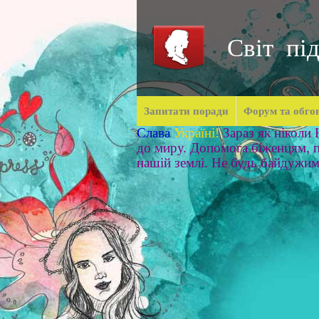
Світ під
Запитати поради
Форум та обго
Слава
Україні!
Зараз як ніколи
до миру. Допомога біженцям, п
нашій землі. Не будь байдужи