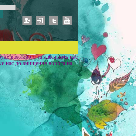
уде важливою та наблизить нас
ує нас до знищення ворога на