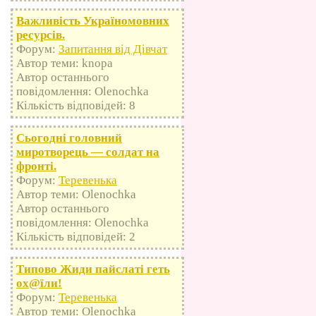
Важливість Україномовних
ресурсів.
Форум:
Запитання від Дівчат
Автор теми: knopa
Автор останнього
повідомлення: Olenochka
Кількість відповідей: 8
Сьогодні головний
миротворець — солдат на
фронті.
Форум:
Теревенька
Автор теми: Olenochka
Автор останнього
повідомлення: Olenochka
Кількість відповідей: 2
Типово Жиди пайслаті геть
оx@їли!
Форум:
Теревенька
Автор теми: Olenochka