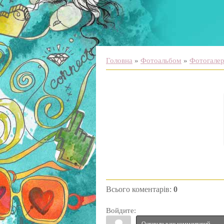
Головна
»
Фотоальбом
»
Фотогалере
Всього коментарів
:
0
Войдите: