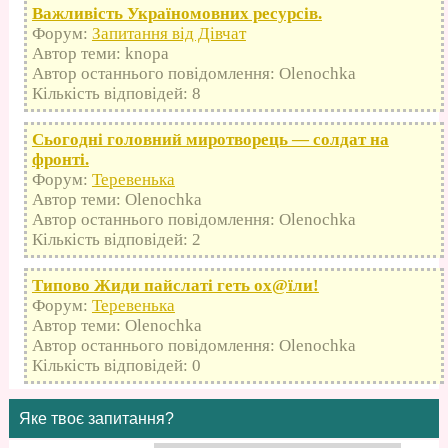
Важливість Україномовних ресурсів.
Форум:
Запитання від Дівчат
Автор теми: knopa
Автор останнього повідомлення: Olenochka
Кількість відповідей: 8
Сьогодні головний миротворець — солдат на
фронті.
Форум:
Теревенька
Автор теми: Olenochka
Автор останнього повідомлення: Olenochka
Кількість відповідей: 2
Типово Жиди пайслаті геть оx@їли!
Форум:
Теревенька
Автор теми: Olenochka
Автор останнього повідомлення: Olenochka
Кількість відповідей: 0
Яке твоє запитання?