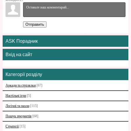
Отправить
ASK Порадник
Вхід на сайт
Категорії розділу
Аркади та стрілялки
[67]
Настільні ігри
[5]
Логічні та пазли
[115]
Пошук предметів
[68]
Стратегії
[15]