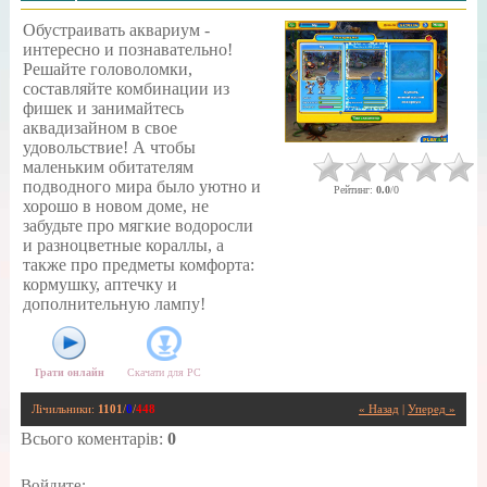
Обустраивать аквариум -
интересно и познавательно!
Решайте головоломки,
составляйте комбинации из
фишек и занимайтесь
аквадизайном в свое
удовольствие! А чтобы
маленьким обитателям
подводного мира было уютно и
Рейтинг
:
0.0
/
0
хорошо в новом доме, не
забудьте про мягкие водоросли
и разноцветные кораллы, а
также про предметы комфорта:
кормушку, аптечку и
дополнительную лампу!
Грати онлайн
Скачати для
PC
Лічильники
:
1101
/
0
/
448
« Назад
|
Уперед »
Всього коментарів
:
0
Войдите: