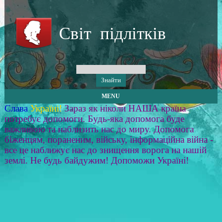
Світ підлітків
MENU
Слава
Україні!
Зараз як ніколи НАША країна
потребує допомоги. Будь-яка допомога буде
важливою та наблизить нас до миру. Допомога
біженцям, пораненим, війську, інформаційна війна -
все це наближує нас до знищення ворога на нашій
землі. Не будь байдужим! Допоможи Україні!