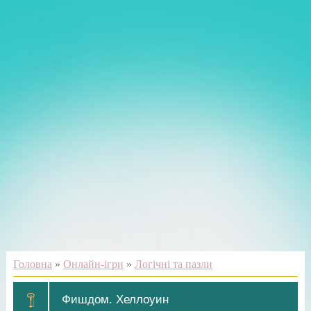
Головна
»
Онлайн-ігри
»
Логічні та пазли
Фишдом. Хеллоуин