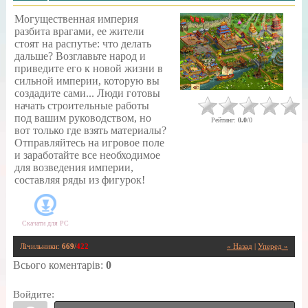
Могущественная империя
разбита врагами, ее жители
стоят на распутье: что делать
дальше? Возглавьте народ и
приведите его к новой жизни в
сильной империи, которую вы
создадите сами... Люди готовы
начать строительные работы
под вашим руководством, но
Рейтинг
:
0.0
/
0
вот только где взять материалы?
Отправляйтесь на игровое поле
и заработайте все необходимое
для возведения империи,
составляя ряды из фигурок!
Скачати для
PC
Лічильники
:
669
/
422
« Назад
|
Уперед »
Всього коментарів
:
0
Войдите: