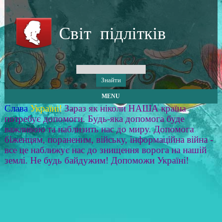
Світ підлітків
MENU
Слава
Україні!
Зараз як ніколи НАША країна
потребує допомоги. Будь-яка допомога буде
важливою та наблизить нас до миру. Допомога
біженцям, пораненим, війську, інформаційна війна -
все це наближує нас до знищення ворога на нашій
землі. Не будь байдужим! Допоможи Україні!