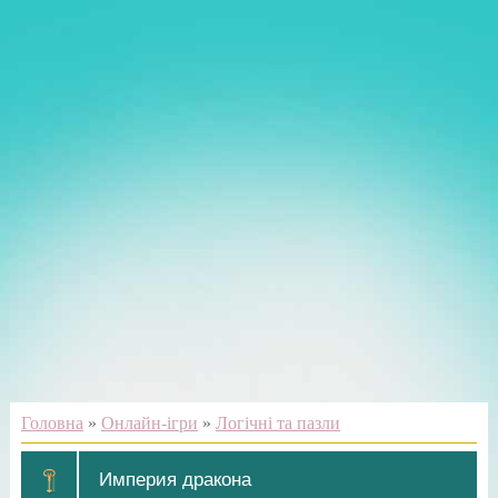
Головна
»
Онлайн-ігри
»
Логічні та пазли
Империя дракона