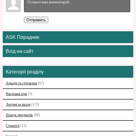
Отправить
ASK Порадник
Вхід на сайт
Категорії розділу
Аркади та стрілялки
[67]
Настільні ігри
[5]
Логічні та пазли
[115]
Пошук предметів
[68]
Стратегії
[15]