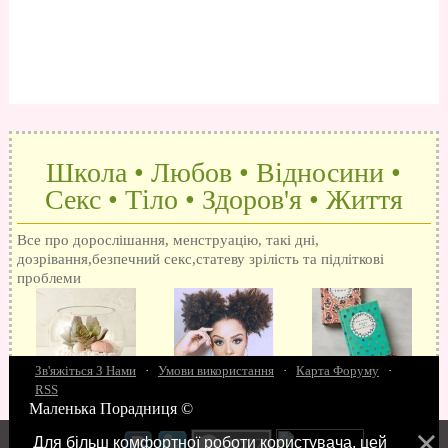
Школа • Любов • Відносини •
Секс • Тіло • Здоров'я • Життя
Все про дорослішання, менструацію, такі дні,
дозрівання,безпечний секс,статеву зрілість та підліткові
проблеми
Зв'яжіться З Нами
·
Умови використання
·
Карта Форуму
·
RSS
Маленька Порадниця ©
15 запитань про секс
Як досягти оргазм
Біль при сексі
Анальний секс
Про
поцілунки
Позбуваємось синців
завагітніти після першого разу
Хлопець хоче сексу
Як
Для більш комфортної роботи користувача, цей