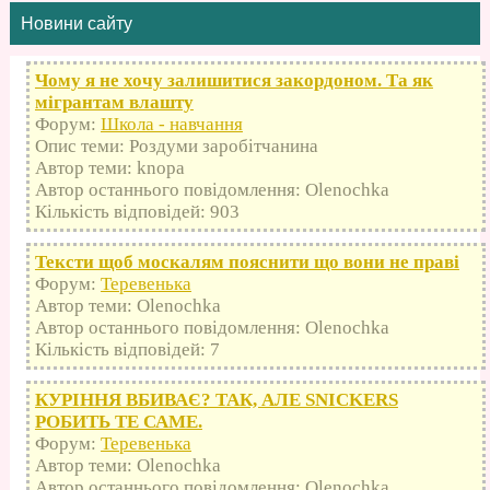
Новини сайту
Чому я не хочу залишитися закордоном. Та як
мігрантам влашту
Форум:
Школа - навчання
Опис теми: Роздуми заробітчанина
Автор теми: knopa
Автор останнього повідомлення: Olenochka
Кількість відповідей: 903
Тексти щоб москалям пояснити що вони не праві
Форум:
Теревенька
Автор теми: Olenochka
Автор останнього повідомлення: Olenochka
Кількість відповідей: 7
КУРІННЯ ВБИВАЄ? ТАК, АЛЕ SNICKERS
РОБИТЬ ТЕ САМЕ.
Форум:
Теревенька
Автор теми: Olenochka
Автор останнього повідомлення: Olenochka