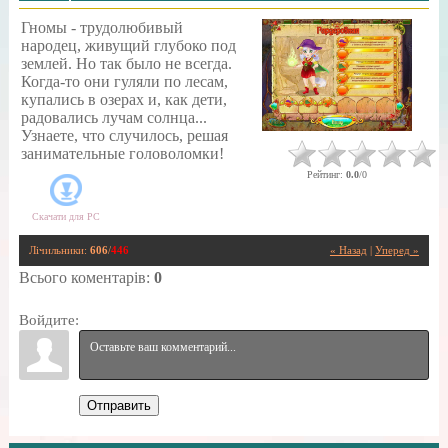
Гномы - трудолюбивый
народец, живущий глубоко под
землей. Но так было не всегда.
Когда-то они гуляли по лесам,
купались в озерах и, как дети,
радовались лучам солнца...
Узнаете, что случилось, решая
занимательные головоломки!
Рейтинг
:
0.0
/
0
Скачати для
PC
Лічильники
:
606
/
446
« Назад
|
Уперед »
Всього коментарів
:
0
Войдите:
Отправить