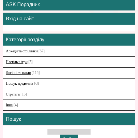
ASK Порадник
Вхід на сайт
Категорії розділу
Аркади та стрілялки
[67]
Настільні ігри
[5]
Логічні та пазли
[115]
Пошук предметів
[68]
Стратегії
[15]
Інші
[4]
Пошук