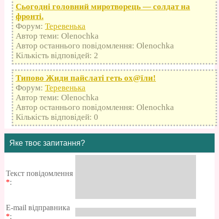
Сьогодні головний миротворець — солдат на
фронті.
Форум:
Теревенька
Автор теми: Olenochka
Автор останнього повідомлення: Olenochka
Кількість відповідей: 2
Типово Жиди пайслаті геть оx@їли!
Форум:
Теревенька
Автор теми: Olenochka
Автор останнього повідомлення: Olenochka
Кількість відповідей: 0
Яке твоє запитання?
Текст повідомлення
*
:
E-mail відправника
*
: