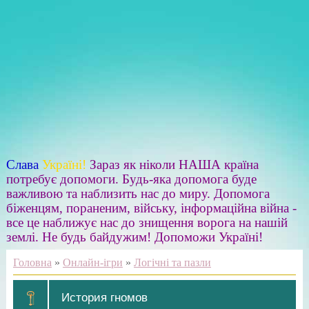
Слава
Україні!
Зараз як ніколи НАША країна
потребує допомоги. Будь-яка допомога буде
важливою та наблизить нас до миру. Допомога
біженцям, пораненим, війську, інформаційна війна -
все це наближує нас до знищення ворога на нашій
землі. Не будь байдужим! Допоможи Україні!
Головна
»
Онлайн-ігри
»
Логічні та пазли
История гномов