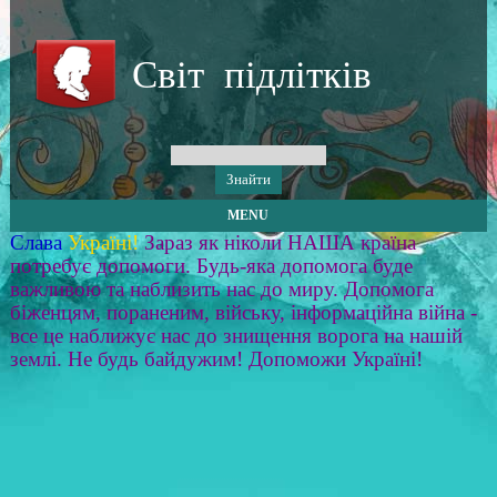
Світ підлітків
MENU
Слава
Україні!
Зараз як ніколи НАША країна
потребує допомоги. Будь-яка допомога буде
важливою та наблизить нас до миру. Допомога
біженцям, пораненим, війську, інформаційна війна -
все це наближує нас до знищення ворога на нашій
землі. Не будь байдужим! Допоможи Україні!