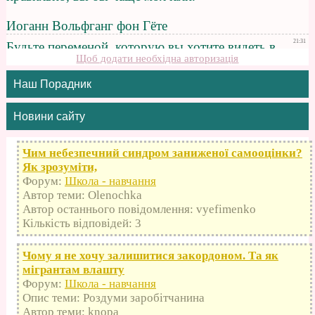
Щоб додати необхідна авторизація
Наш Порадник
Новини сайту
Чим небезпечний синдром заниженої самооцінки?
Як зрозуміти,
Форум:
Школа - навчання
Автор теми: Olenochka
Автор останнього повідомлення: vyefimenko
Кількість відповідей: 3
Чому я не хочу залишитися закордоном. Та як
мігрантам влашту
Форум:
Школа - навчання
Опис теми: Роздуми заробітчанина
Автор теми: knopa