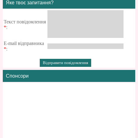
Яке твоє запитання?
Текст повідомлення
*
:
E-mail відправника
*
:
Спонсори