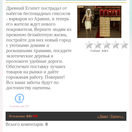
Древний Египет пострадал от
набегов беспощадных гиксосов
- варваров из Аравии, и теперь
его жители ждут нового
покровителя. Верните людям их
прежнюю беззаботную жизнь,
постройте для них новый город
с уютными домами и
роскошными храмами, посадите
Рейтинг
:
0.0
/
0
экзотические деревья и
проложите удобные дороги.
Обеспечьте поставку лучших
товаров на рынки и дайте
горожанам работу. Поверьте!
Все ваши заботы будут по
достоинству оценены.
Скачати для
PC
Лічильники
:
641
/
406
« Назад
|
Уперед »
Всього коментарів
:
0