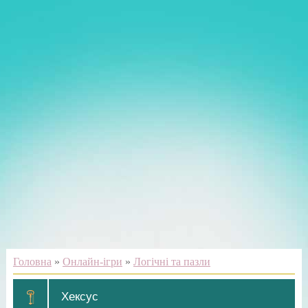
Головна
»
Онлайн-ігри
»
Логічні та пазли
Хексус