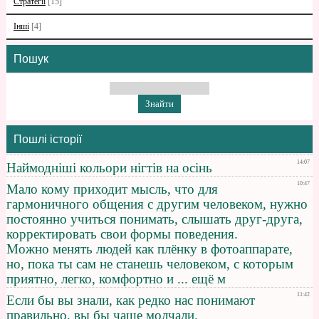
Стратегії
[15]
Інші
[4]
Пошук
Пошлі історії