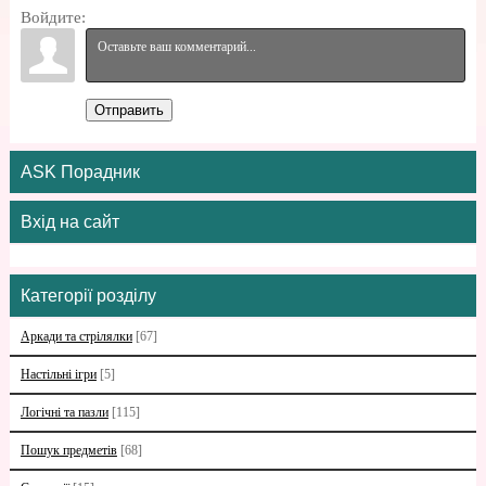
Войдите:
Отправить
ASK Порадник
Вхід на сайт
Категорії розділу
Аркади та стрілялки
[67]
Настільні ігри
[5]
Логічні та пазли
[115]
Пошук предметів
[68]